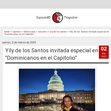
Home
»
capitolio
»
Dominicana
»
sociales
»
yily de los santos
»
Yily de los Santos invitada especial en
"Dominicanos en el Capitolio"
jueves, 2 de marzo de 2023
02
Yily de los Santos invitada especial en
Mar
"Dominicanos en el Capitolio"
2023