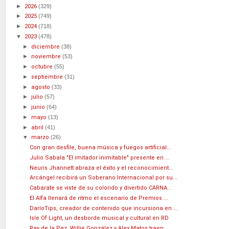
►
2026
(329)
►
2025
(749)
►
2024
(718)
▼
2023
(478)
►
diciembre
(38)
►
noviembre
(53)
►
octubre
(55)
►
septiembre
(31)
►
agosto
(33)
►
julio
(57)
►
junio
(64)
►
mayo
(13)
►
abril
(41)
▼
marzo
(26)
Con gran desfile, buena música y fuegos artificial...
Julio Sabala "El imitador inimitable" presente en ...
Neuris Jhannett abraza el éxito y el reconocimient...
Arcángel recibirá un Soberano Internacional por su...
Cabarate se viste de su colorido y divertido CARNA...
El Alfa llenará de ritmo el escenario de Premios ...
DaríoTips, creador de contenido que incursiona en ...
Isle Of Light, un desborde musical y cultural en RD
Ray de la Paz, Willie González y Alex Matos traen ...