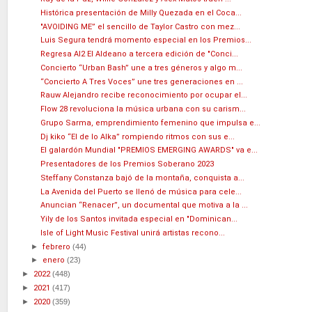
Histórica presentación de Milly Quezada en el Coca...
"AVOIDING ME” el sencillo de Taylor Castro con mez...
Luis Segura tendrá momento especial en los Premios...
Regresa Al2 El Aldeano a tercera edición de "Conci...
Concierto “Urban Bash” une a tres géneros y algo m...
“Concierto A Tres Voces” une tres generaciones en ...
Rauw Alejandro recibe reconocimiento por ocupar el...
Flow 28 revoluciona la música urbana con su carism...
Grupo Sarma, emprendimiento femenino que impulsa e...
Dj kiko “El de lo Alka” rompiendo ritmos con sus e...
El galardón Mundial "PREMIOS EMERGING AWARDS" va e...
Presentadores de los Premios Soberano 2023
Steffany Constanza bajó de la montaña, conquista a...
La Avenida del Puerto se llenó de música para cele...
Anuncian “Renacer”, un documental que motiva a la ...
Yily de los Santos invitada especial en "Dominican...
Isle of Light Music Festival unirá artistas recono...
►
febrero
(44)
►
enero
(23)
►
2022
(448)
►
2021
(417)
►
2020
(359)