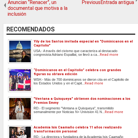
Anuncian “Renacer”, un
PreviousEntrada antigua
documental que motiva a la
inclusión
RECOMENDADOS
Yily de los Santos invitada especial en "Dominicanos en el
Capitolio"
USA.- A través del civismo que caracteriza al destacado
congresista Adriano Espaillat, se llevó a ca...
Read more
“Dominicanos en el Capitolio” celebra con grandes
figuras su obtava edición
WSH.- Más de 700 dominicanos se dieron cita en el Capitolio de
los Estados Unidos y en el Capit...
Read more
"Ventana a Quisqueya" obtienen dos nominaciones a los
Premios Emmy
RD.- El segmento "Ventana a Quisqueya", transmitido
semanalmente por Noticias N+ Univision 41 N...
Read more
Academia Isis Caamaño celebra 11 años realizando
transformación personal
RD.- La directora y fundadora de la Academia Isis Caamaño