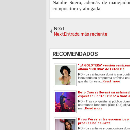
Natalie Suero, además de manejadora 
compositora y abogada.
Next
NextEntrada más reciente
RECOMENDADOS
"LA GOLOTEKA" versión remixea
álbum "GOLOSA" de Letón Pé
RD.- La cantautora dominicana cont
innovando su propuesta artística en
que da. En esta...
Read more
Beto Cuevas llevará su aclama
espectáculo "Acústico" a Santi
RD.- Tras conquistar al público dom
un rotundo lleno total (Sold Out) el
ma...
Read more
Pirou Pérez entre escenarios y
producción de Jazz
RD.- La cantante y compositora dom