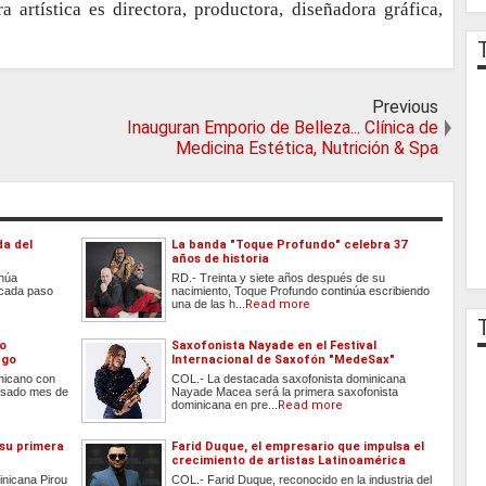
artística es directora, productora, diseñadora gráfica,
Previous
Inauguran Emporio de Belleza... Clínica de
Medicina Estética, Nutrición & Spa
da del
La banda "Toque Profundo" celebra 37
años de historia
inúa
RD.- Treinta y siete años después de su
 cada paso
nacimiento, Toque Profundo continúa escribiendo
una de las h...
Read more
do
Saxofonista Nayade en el Festival
ago
Internacional de Saxofón "MedeSax"
inicano con
COL.- La destacada saxofonista dominicana
 pasado mes de
Nayade Macea será la primera saxofonista
dominicana en pre...
Read more
 su primera
Farid Duque, el empresario que impulsa el
crecimiento de artistas Latinoamérica
inicana Pirou
COL.- Farid Duque, reconocido en la industria del