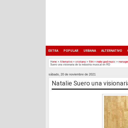
EXTRA
POPULAR
URBANA
ALTERNATIVO
Home
»
Alternativo
»
cristiana
»
film
»
make good music
»
manager
Suero una visionaria de la industria musical en RD
sábado, 20 de noviembre de 2021
Natalie Suero una visionari