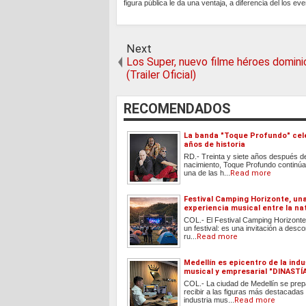
figura pública le da una ventaja, a diferencia del los 
Next
Los Super, nuevo filme héroes domin
(Trailer Oficial)
RECOMENDADOS
La banda "Toque Profundo" cel
años de historia
RD.- Treinta y siete años después d
nacimiento, Toque Profundo continúa
una de las h...
Read more
Festival Camping Horizonte, un
experiencia musical entre la na
COL.- El Festival Camping Horizonte
un festival: es una invitación a desc
ru...
Read more
Medellín es epicentro de la indu
musical y empresarial "DINAST
COL.- La ciudad de Medellín se prep
recibir a las figuras más destacadas 
industria mus...
Read more