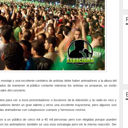
 montaje y una excelente cartelera de artistas debe haber animadores a la altura del
dos de mantener al público contento mientras los artistas se preparan, se están
les del concierto.
os para ver a esos presentadores o locutores de la televisión y la radio en vivo y
adores tienen un gran talento y otros una excelente trayectoria, pero algunos son
e las animadoras con voluptuosos cuerpos y hermosos rostros.
se a un público de cinco mil a 40 mil personas pero son elegidas porque pueden
Con los animadores también se usa esta estrategia pero sin la misma reacción. Ser