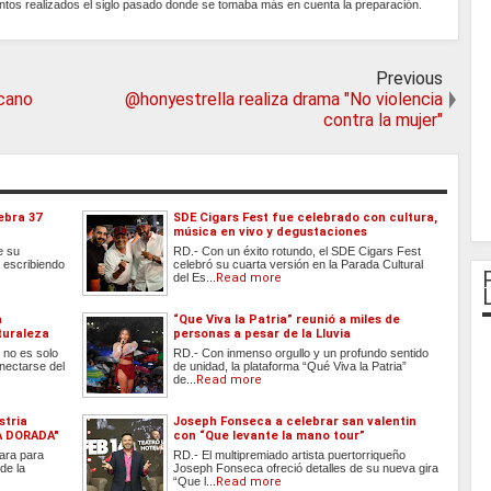
eventos realizados el siglo pasado donde se tomaba más en cuenta la preparación.
Previous
icano
@honyestrella realiza drama "No violencia
contra la mujer"
ebra 37
SDE Cigars Fest fue celebrado con cultura,
música en vivo y degustaciones
e su
RD.- Con un éxito rotundo, el SDE Cigars Fest
 escribiendo
celebró su cuarta versión en la Parada Cultural
del Es...
Read more
a
“Que Viva la Patria” reunió a miles de
turaleza
personas a pesar de la Lluvia
 no es solo
RD.- Con inmenso orgullo y un profundo sentido
onectarse del
de unidad, la plataforma “Qué Viva la Patria”
de...
Read more
stria
Joseph Fonseca a celebrar san valentin
ÍA DORADA"
con “Que levante la mano tour”
ara para
RD.- El multipremiado artista puertorriqueño
de la
Joseph Fonseca ofreció detalles de su nueva gira
“Que l...
Read more