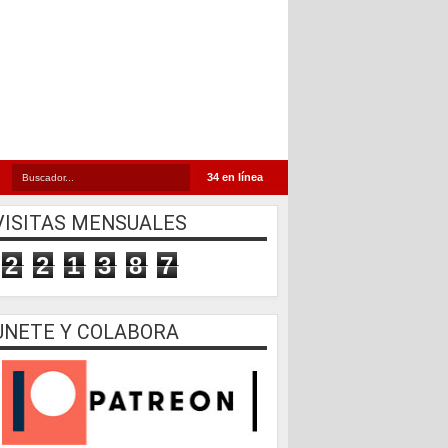
34 en línea
VISITAS MENSUALES
2
2
1
3
8
7
UNETE Y COLABORA