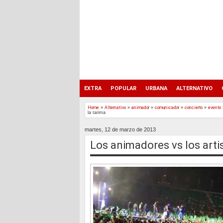
EXTRA
POPULAR
URBANA
ALTERNATIVO
Home
»
Alternativo
»
animador
»
comunicador
»
concierto
»
evento
la tarima
martes, 12 de marzo de 2013
Los animadores vs los arti