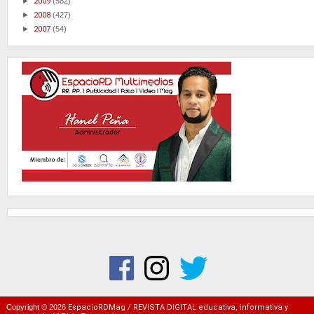
►
2009
(582)
►
2008
(427)
►
2007
(54)
Copyright ©
2026
EspacioRDMag / REVISTA DIGITAL educativa, informativa y