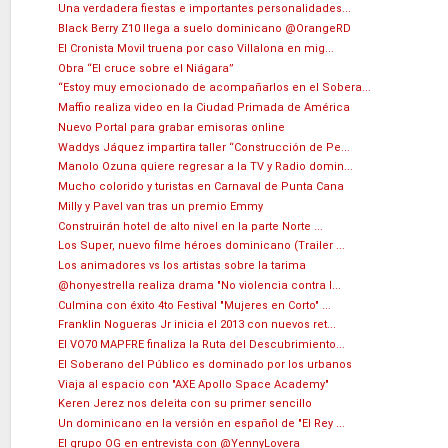
Una verdadera fiestas e importantes personalidades...
Black Berry Z10 llega a suelo dominicano @OrangeRD
El Cronista Movil truena por caso Villalona en mig...
Obra “El cruce sobre el Niágara”
“Estoy muy emocionado de acompañarlos en el Sobera...
Maffio realiza video en la Ciudad Primada de América
Nuevo Portal para grabar emisoras online
Waddys Jáquez impartira taller “Construcción de Pe...
Manolo Ozuna quiere regresar a la TV y Radio domin...
Mucho colorido y turistas en Carnaval de Punta Cana
Milly y Pavel van tras un premio Emmy
Construirán hotel de alto nivel en la parte Norte ...
Los Super, nuevo filme héroes dominicano (Trailer ...
Los animadores vs los artistas sobre la tarima
@honyestrella realiza drama "No violencia contra l...
Culmina con éxito 4to Festival "Mujeres en Corto" ...
Franklin Nogueras Jr inicia el 2013 con nuevos ret...
El VO70 MAPFRE finaliza la Ruta del Descubrimiento...
El Soberano del Público es dominado por los urbanos
Viaja al espacio con "AXE Apollo Space Academy"
Keren Jerez nos deleita con su primer sencillo
Un dominicano en la versión en español de "El Rey ...
El grupo OG en entrevista con @YennyLovera