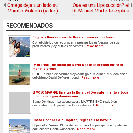
Omega deja a un lado su
Que es una Liposucción? el
Mambo Violento (Video)
Dr. Manuel Marte te explica
RECOMENDADOS
Seguros Banreservas te lleva a conocer destinos
Con el objetivo de reconocer y premiar los esfuerzos de sus
productores y ejecutivos de ventas...
Read more
"Historias", un disco de David Deflores creado entre el
mar y la arena
CHIL.-La brisa del verano trajo consigo “Historias”, el nuevo disco
del chileno David Deflores, dond...
Read more
El VO70 MAPFRE finaliza la Ruta del Descubrimiento y toca
puerto en agua dominicana.
Santo Domingo.- La aseguradora MAPFRE BHD realizó un
encuentro con la prensa, relacionados de l...
Read more
Costa Concordia: "¡Capitán, regrese a la nave..."
El pasado Viernes 13 fue de terror para los pasajeros y tripulantes
del Crucero Costa Concordia...
Read more