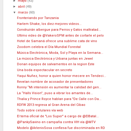
►
mayo
(43)
►
abril
(49)
▼
marzo
(60)
Fronteriando por Tanzania
Harlem Shake, los diez mejores videos...
Construirán albergue para Perros y Gatos maltratad...
Ultimo video de @VakeroSPM antes de cortarle el pelo
Hotel de Samaná ofrece una sublime cata de vino
Zoodom celebra el Día Mundial Forestal
Música Electrónica, Moda, Sol y Playa en la Semana...
La música Electrónica y Urbana juntas en Jewel
Donan equipos de salvamentos en la region Este
Una boda espectacular en secreto
Yaqui Nuñez, honor a quien honor mecere en Tendeci...
Revelan nombre de acosador de presentadores
Ronny “Mi intensión es aumentar la calidad del gen...
La “Halls Vision”, puso a vibrar los amantes de...
Thalia y Prince Royce hablan para "De Calle con Da...
RDFW 2013 regresa al Gran Arena del Cibao
Todo sobre celulares vía web
El tema oficial de "Los Super" a cargo de @ElBatal...
@PankySavino en campaña contra VIH vía @MTV
Modelo @ArlenisSosa confiesa fue discriminada en RD