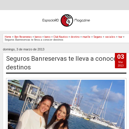
Home
»
Ban Reserveras
»
banco
»
barco
»
Club Nautico
»
destino
»
muelle
»
Seguros
»
sociales
»
tour
»
Seguros Banreservas te lleva a conocer destinos
domingo, 3 de marzo de 2013
03
Seguros Banreservas te lleva a conocer
Mar
destinos
2013