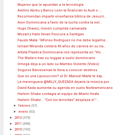
Mujeres que le apuestan a la tecnología
Avelino Abréu y Banco León te financian tu Audi o ...
Recomiendan impartir enseñanza bíblica de Jesucri...
Avon Dominicana a favor de la lucha contra la viol...
Hugo Chavez, misión cumplida camarada
Mozart y Halls llevan frescura a Santigao
Fausto Mata: “Alfonso Rodríguez no me debe legalme...
Ismael Miranda celebra 45 años de carrera en su na...
Artista Plastica Dominicana nos representa en “Vis...
The Wailers trae su reggae a suelo dominicano
Omega deja a un lado su Mambo Violento (Video)
Seguros Banreservas te lleva a conocer destinos
Que es una Liposucción? el Dr. Manuel Marte te exp...
La merenguera @MILLY_QUEZADA dejaría la música por...
David Kada aumenta su agenda en suelo Norteamericano
Harlem Shake contagia al equipo de Miami Heats
Harlem Shake... "Con los terroritas" desplaza el "...
►
febrero
(57)
►
enero
(63)
►
2012
(479)
►
2011
(699)
►
2010
(743)