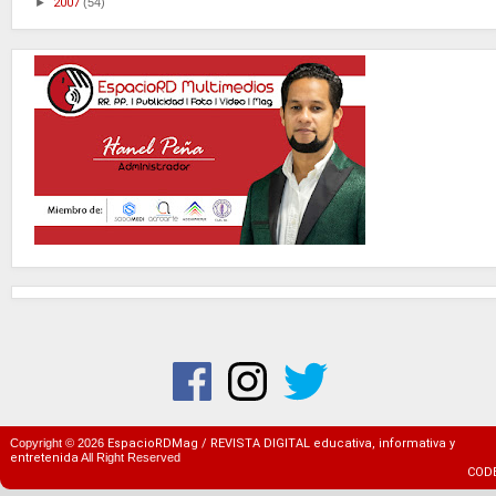
►
2007
(54)
Copyright ©
2026
EspacioRDMag / REVISTA DIGITAL educativa, informativa y
entretenida
All Right Reserved
COD