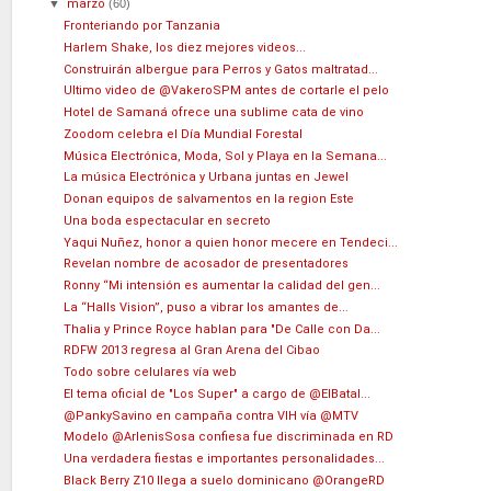
▼
marzo
(60)
Fronteriando por Tanzania
Harlem Shake, los diez mejores videos...
Construirán albergue para Perros y Gatos maltratad...
Ultimo video de @VakeroSPM antes de cortarle el pelo
Hotel de Samaná ofrece una sublime cata de vino
Zoodom celebra el Día Mundial Forestal
Música Electrónica, Moda, Sol y Playa en la Semana...
La música Electrónica y Urbana juntas en Jewel
Donan equipos de salvamentos en la region Este
Una boda espectacular en secreto
Yaqui Nuñez, honor a quien honor mecere en Tendeci...
Revelan nombre de acosador de presentadores
Ronny “Mi intensión es aumentar la calidad del gen...
La “Halls Vision”, puso a vibrar los amantes de...
Thalia y Prince Royce hablan para "De Calle con Da...
RDFW 2013 regresa al Gran Arena del Cibao
Todo sobre celulares vía web
El tema oficial de "Los Super" a cargo de @ElBatal...
@PankySavino en campaña contra VIH vía @MTV
Modelo @ArlenisSosa confiesa fue discriminada en RD
Una verdadera fiestas e importantes personalidades...
Black Berry Z10 llega a suelo dominicano @OrangeRD