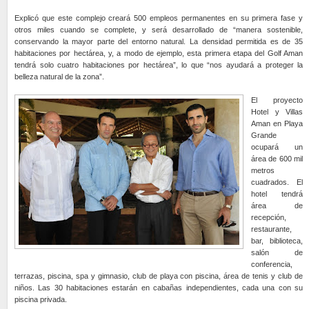
Explicó que este complejo creará 500 empleos permanentes en su primera fase y
otros miles cuando se complete, y será desarrollado de “manera sostenible,
conservando la mayor parte del entorno natural. La densidad permitida es de 35
habitaciones por hectárea, y, a modo de ejemplo, esta primera etapa del Golf Aman
tendrá solo cuatro habitaciones por hectárea”, lo que “nos ayudará a proteger la
belleza natural de la zona”.
El proyecto
Hotel y Villas
Aman en Playa
Grande
ocupará un
área de 600 mil
metros
cuadrados. El
hotel tendrá
área de
recepción,
restaurante,
bar, biblioteca,
salón de
conferencia,
terrazas, piscina, spa y gimnasio, club de playa con piscina, área de tenis y club de
niños. Las 30 habitaciones estarán en cabañas independientes, cada una con su
piscina privada.