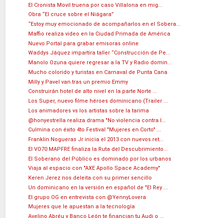
El Cronista Movil truena por caso Villalona en mig...
Obra “El cruce sobre el Niágara”
“Estoy muy emocionado de acompañarlos en el Sobera...
Maffio realiza video en la Ciudad Primada de América
Nuevo Portal para grabar emisoras online
Waddys Jáquez impartira taller “Construcción de Pe...
Manolo Ozuna quiere regresar a la TV y Radio domin...
Mucho colorido y turistas en Carnaval de Punta Cana
Milly y Pavel van tras un premio Emmy
Construirán hotel de alto nivel en la parte Norte ...
Los Super, nuevo filme héroes dominicano (Trailer ...
Los animadores vs los artistas sobre la tarima
@honyestrella realiza drama "No violencia contra l...
Culmina con éxito 4to Festival "Mujeres en Corto" ...
Franklin Nogueras Jr inicia el 2013 con nuevos ret...
El VO70 MAPFRE finaliza la Ruta del Descubrimiento...
El Soberano del Público es dominado por los urbanos
Viaja al espacio con "AXE Apollo Space Academy"
Keren Jerez nos deleita con su primer sencillo
Un dominicano en la versión en español de "El Rey ...
El grupo OG en entrevista con @YennyLovera
Mujeres que le apuestan a la tecnología
Avelino Abréu y Banco León te financian tu Audi o ...