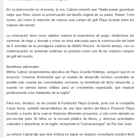
En su intervención en el evento, la sra. Cabral comentó que “Nadie puede garantizar
mejor que Rees Jones la preservación del diseño original de su padre, Robert Trent
Jones, así como la intención de colocar este campo de golf Playa Grande entre los
mejores del mundo”.
La renovación tiene como objetivo mejorar la experiencia de juego, modernizar los
sistemas de riego y drenaje y crear un área adecuada para la construcción del hotel
de 6 estrellas de la prestigiosa cadena de AMAN Resorts. Al mismo tiempo, con su
modernización se pretende reafirmar su posición como uno de los mejores campos
de golf del mundo.
Beneficios adicionales
Mirtha Cabral, vicepresidenta ejecutiva de Playa Grande Holdings, aseguró que en el
proyecto “creemos firmemente que un modelo de desarrollo turístico sostenible es
posible solo cuando las comunidades cercanas se benefician de dicho desarrollo, y
cuando se sientan bases sólidas para un crecimiento organizado, que impacte
positivamente a los habitantes de la región”
Para eso, destacó, se ha creado la Fundación Playa Grande, junto con la compañía
Costa Norte, también desarrolladora de una fase dentro del Macro Proyecto Playa
Grande, a través de la cual se financian diferentes proyectos, y citó como ejemplo un
pre-escolar para 30 niños en la escuela pública de Abreu, y diversas actividades
culturales y deportivas en la región, incluyendo el “Carnavarengue” de Río San Juan.
La señora Cabral dijo que este énfasis en lograr un impacto comunitario positivo llevó