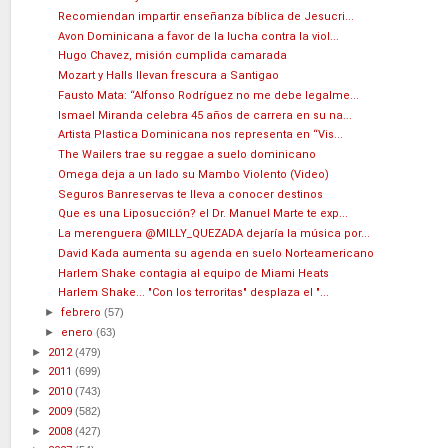
Recomiendan impartir enseñanza bíblica de Jesucri...
Avon Dominicana a favor de la lucha contra la viol...
Hugo Chavez, misión cumplida camarada
Mozart y Halls llevan frescura a Santigao
Fausto Mata: “Alfonso Rodríguez no me debe legalme...
Ismael Miranda celebra 45 años de carrera en su na...
Artista Plastica Dominicana nos representa en “Vis...
The Wailers trae su reggae a suelo dominicano
Omega deja a un lado su Mambo Violento (Video)
Seguros Banreservas te lleva a conocer destinos
Que es una Liposucción? el Dr. Manuel Marte te exp...
La merenguera @MILLY_QUEZADA dejaría la música por...
David Kada aumenta su agenda en suelo Norteamericano
Harlem Shake contagia al equipo de Miami Heats
Harlem Shake... "Con los terroritas" desplaza el "...
►
febrero
(57)
►
enero
(63)
►
2012
(479)
►
2011
(699)
►
2010
(743)
►
2009
(582)
►
2008
(427)