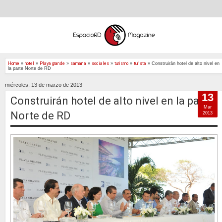
Home
»
hotel
»
Playa grande
»
samana
»
sociales
»
turismo
»
turista
»
Construirán hotel de alto nivel en
la parte Norte de RD
miércoles, 13 de marzo de 2013
13
Construirán hotel de alto nivel en la parte
Mar
Norte de RD
2013