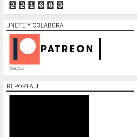
2
2
1
6
6
3
UNETE Y COLABORA
Click Aquí
REPORTAJE