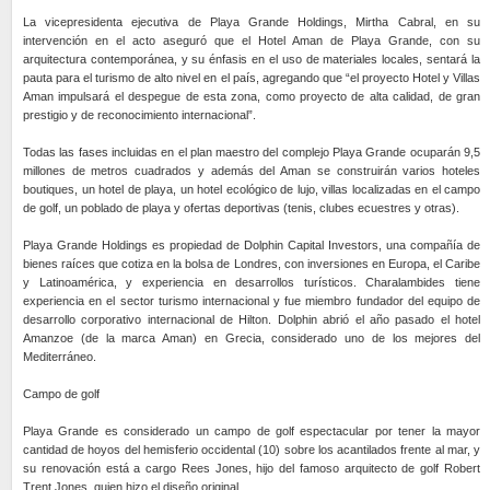
La vicepresidenta ejecutiva de Playa Grande Holdings, Mirtha Cabral, en su
intervención en el acto aseguró que el Hotel Aman de Playa Grande, con su
arquitectura contemporánea, y su énfasis en el uso de materiales locales, sentará la
pauta para el turismo de alto nivel en el país, agregando que “el proyecto Hotel y Villas
Aman impulsará el despegue de esta zona, como proyecto de alta calidad, de gran
prestigio y de reconocimiento internacional”.
Todas las fases incluidas en el plan maestro del complejo Playa Grande ocuparán 9,5
millones de metros cuadrados y además del Aman se construirán varios hoteles
boutiques, un hotel de playa, un hotel ecológico de lujo, villas localizadas en el campo
de golf, un poblado de playa y ofertas deportivas (tenis, clubes ecuestres y otras).
Playa Grande Holdings es propiedad de Dolphin Capital Investors, una compañía de
bienes raíces que cotiza en la bolsa de Londres, con inversiones en Europa, el Caribe
y Latinoamérica, y experiencia en desarrollos turísticos. Charalambides tiene
experiencia en el sector turismo internacional y fue miembro fundador del equipo de
desarrollo corporativo internacional de Hilton. Dolphin abrió el año pasado el hotel
Amanzoe (de la marca Aman) en Grecia, considerado uno de los mejores del
Mediterráneo.
Campo de golf
Playa Grande es considerado un campo de golf espectacular por tener la mayor
cantidad de hoyos del hemisferio occidental (10) sobre los acantilados frente al mar, y
su renovación está a cargo Rees Jones, hijo del famoso arquitecto de golf Robert
Trent Jones, quien hizo el diseño original.