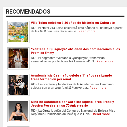
RECOMENDADOS
Villa Taina celebrará 30 años de historia en Cabarete
RD.- El Hotel Villa Taina celebrará este sábado 30 de mayo a partir
de las 6:00 p.m. tres décadas de...
Read more
"Ventana a Quisqueya" obtienen dos nominaciones a los
Premios Emmy
RD.- El segmento "Ventana a Quisqueya", transmitido
semanalmente por Noticias N+ Univision 41 N...
Read more
Academia Isis Caamaño celebra 11 años realizando
transformación personal
RD.- La directora y fundadora de la Academia Isis Caamaño
celebra con gran alegría el 11.º aniversar...
Read more
Miss RD conducido por Caroline Aquino, Brea Frank y
Jessica Pereira en su 70 Aniversario
RD.- La Organización del Concurso Nacional de Belleza Miss
República Dominicana anunció que la Gala ...
Read more