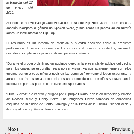
la tragedia del 12
de enero del
2010.
Asi inicia el nuevo trabajo audiovisual del artista de Hip Hop Dkano, quien en esta
ocasión incorpora el género de Spoken Word, y nos recita un poema de su autoría
sobre un instrumental de Hip Hop.
El resultado es un llamado de atención a nuestra sociedad sobre la creciente
proliferación de niños haitianos en las esquinas de nuestras ciudades, limpiando
cristales o simplemente pidiendo dinero para su sustento.
“Durante el proceso de filmación pudimos detectar la presencia de adultos del vecino
país, los cuales se escondían para no ser vistos, ya que aparentemente son ellos
quienes ponen a esos niños a pedir en las esquinas” comentó el joven exponente, y
agrega que “no es un asunto racial, es un asunto de que son niños y estan siendo
explotados por sus padres o familiares irresponsables”
“Hilos Sueltos” fue escrito y dirigido por el propio Dkano, con la co-dirección y edición
de Newton Beltré y Henry Beltré. Las imágenes fueron tomadas en conocidas
esquinas de la ciudad de Santo Domingo y en la Plaza de la Cultura. Pueden verlo y
descargalo en http://www.dkanomusic.com.
Next
Previous