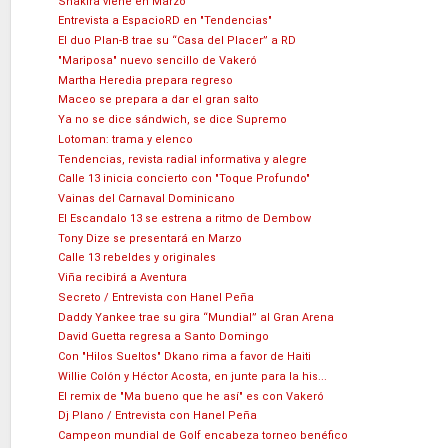
Shakira viene en Marzo
Entrevista a EspacioRD en "Tendencias"
El duo Plan-B trae su “Casa del Placer” a RD
"Mariposa" nuevo sencillo de Vakeró
Martha Heredia prepara regreso
Maceo se prepara a dar el gran salto
Ya no se dice sándwich, se dice Supremo
Lotoman: trama y elenco
Tendencias, revista radial informativa y alegre
Calle 13 inicia concierto con "Toque Profundo"
Vainas del Carnaval Dominicano
El Escandalo 13 se estrena a ritmo de Dembow
Tony Dize se presentará en Marzo
Calle 13 rebeldes y originales
Viña recibirá a Aventura
Secreto / Entrevista con Hanel Peña
Daddy Yankee trae su gira “Mundial” al Gran Arena
David Guetta regresa a Santo Domingo
Con "Hilos Sueltos" Dkano rima a favor de Haiti
Willie Colón y Héctor Acosta, en junte para la his...
El remix de "Ma bueno que he así" es con Vakeró
Dj Plano / Entrevista con Hanel Peña
Campeon mundial de Golf encabeza torneo benéfico