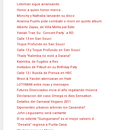
Lotoman sigue arransando
Honor a quien honor merce...
Monchy y Nathalia lanzarán su disco
Arianna Puello pide combatir o morir en quinto álbum
Alberto Zayas, de Villa Mella pal Éxito
Yaviah Trae Su ¨Concert Party¨ a RD
Calle 13 en San Soucí
Toque Profundo en San Soucí
Calle 13 y Toque Profundo en San Soucí
Thaily "Kalimba no violó a Daiana"
Kalimba, de Fugitivo a Reo
Invitados de Pitbull en su Birthday Paty
Calle 13 / Rueda de Prensa en HRC
Wisin & Yandel aterrizaran en Haiti
LOTOMAN entre risas y mensajes
Futuros Divorciados incia el año regalando música
Declaracion del caso Omega vs Alex Sensation
Detalles del Carnaval Vegano 2011
Exponentes urbanos arbriran los Casandra?
John Leguizamo será cantante
El no vidente "Guinguiriano" es el mejor salsero d...
“Desalia” regresa a Punta Cana