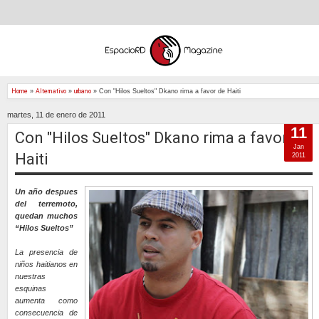
Home
»
Alternativo
»
urbano
»
Con "Hilos Sueltos" Dkano rima a favor de Haiti
martes, 11 de enero de 2011
11
Con "Hilos Sueltos" Dkano rima a favor de
Jan
Haiti
2011
Un año despues
del terremoto,
quedan muchos
“Hilos Sueltos”
La presencia de
niños haitianos en
nuestras
esquinas
aumenta como
consecuencia de