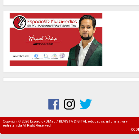
Copyright ©
2026
EspacioRDMag / REVISTA DIGITAL educativa, informativa y
entretenida
All Right Reserved
COD