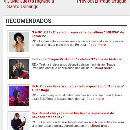
David Guetta regresa a
PreviousEntrada antigua
Santo Domingo
RECOMENDADOS
"LA GOLOTEKA" versión remixeada del álbum "GOLOSA" de
Letón Pé
RD.- La cantautora dominicana continúa innovando su propuesta
artística en cada paso que da. En esta...
Read more
La banda "Toque Profundo" celebra 37 años de historia
RD.- Treinta y siete años después de su nacimiento, Toque
Profundo continúa escribiendo una de las h...
Read more
Beto Cuevas llevará su aclamado espectáculo "Acústico"
a Santiago
RD.- Tras conquistar al público dominicano con un rotundo lleno
total (Sold Out) el pasado mes de ma...
Read more
Saxofonista Nayade en el Festival Internacional de
Saxofón "MedeSax"
COL.- La destacada saxofonista dominicana Nayade Macea será
la primera saxofonista dominicana en pre...
Read more