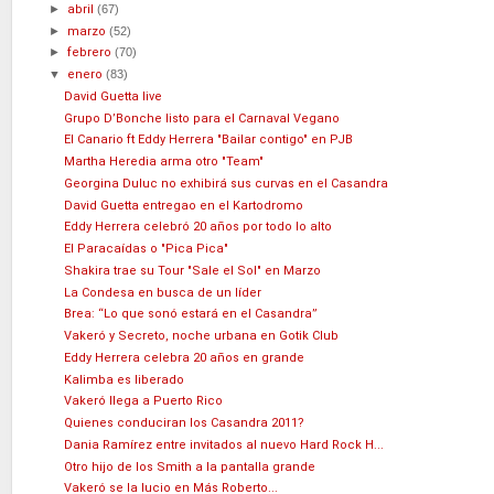
►
abril
(67)
►
marzo
(52)
►
febrero
(70)
▼
enero
(83)
David Guetta live
Grupo D’Bonche listo para el Carnaval Vegano
El Canario ft Eddy Herrera "Bailar contigo" en PJB
Martha Heredia arma otro "Team"
Georgina Duluc no exhibirá sus curvas en el Casandra
David Guetta entregao en el Kartodromo
Eddy Herrera celebró 20 años por todo lo alto
El Paracaídas o "Pica Pica"
Shakira trae su Tour "Sale el Sol" en Marzo
La Condesa en busca de un líder
Brea: “Lo que sonó estará en el Casandra”
Vakeró y Secreto, noche urbana en Gotik Club
Eddy Herrera celebra 20 años en grande
Kalimba es liberado
Vakeró llega a Puerto Rico
Quienes conduciran los Casandra 2011?
Dania Ramírez entre invitados al nuevo Hard Rock H...
Otro hijo de los Smith a la pantalla grande
Vakeró se la lucio en Más Roberto...