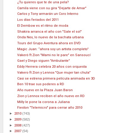
¿Tu quieres que te de una pela?
Camila viene con su gira "Dejarte de Amar"
Carlos y Tony armarán un Coro Interno
Los días feriados del 2011
El Dembow es el ritmo de moda
Shakira arranca el año con "Sale el sol"
Onda Nex, lo nuevo de la bachata urbana
Tours del Grupo Aventura ahora en DVD
Magic Juan: “ahora soy un artista completo”
Vakeró ft Zion "Mami no le pare" en Sansoucí
Gael y Diego siguen "Ambulante"
Eddy Herrera celebra 20 años con orquesta
Vakero ft Zion y Lennox "Que mujer tan chula"
Casi se estrena primera película animada en 3D
Ben 10 trae sus poderes a RD
Año nuevo en la Plaza Juan Baron
Zion y Lennox reciben el año nuevo en RD
Milly le pone la corona a Juliana
Fieston "Telemicro" para cerrar año 2010
►
2010
(743)
►
2009
(582)
►
2008
(427)
►
2007
(54)