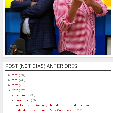
POST (NOTICIAS) ANTERIORES
►
2026
(334)
►
2025
(749)
►
2024
(718)
▼
2023
(478)
►
diciembre
(38)
▼
noviembre
(53)
Los Hermanos Rosario y Chiquito Team Band amenizar...
Carla Mateo es coronada Miss Gardenias RD 2023