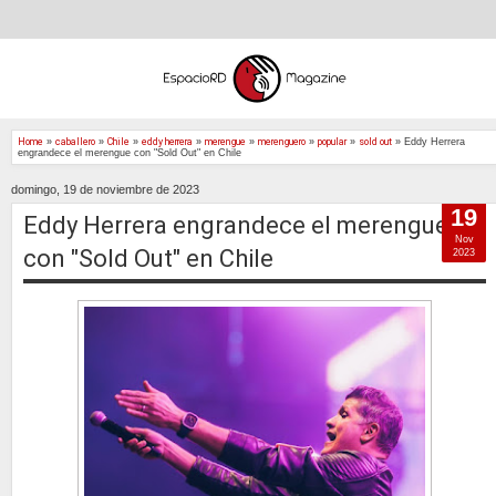
Home
»
caballero
»
Chile
»
eddy herrera
»
merengue
»
merenguero
»
popular
»
sold out
»
Eddy Herrera
engrandece el merengue con "Sold Out" en Chile
domingo, 19 de noviembre de 2023
19
Eddy Herrera engrandece el merengue
Nov
con "Sold Out" en Chile
2023