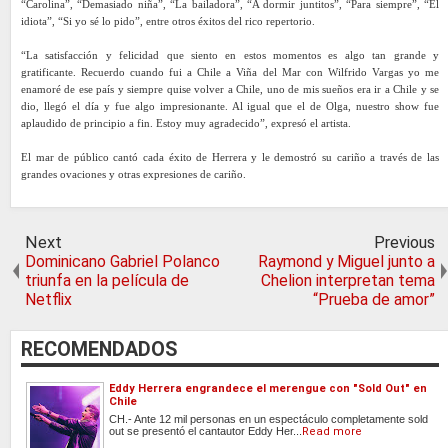
“Carolina”, “Demasiado niña”, “La bailadora”, “A dormir juntitos”, “Para siempre”, “El
idiota”, “Si yo sé lo pido”, entre otros éxitos del rico repertorio.
“La satisfacción y felicidad que siento en estos momentos es algo tan grande y
gratificante. Recuerdo cuando fui a Chile a Viña del Mar con Wilfrido Vargas yo me
enamoré de ese país y siempre quise volver a Chile, uno de mis sueños era ir a Chile y se
dio, llegó el día y fue algo impresionante. Al igual que el de Olga, nuestro show fue
aplaudido de principio a fin. Estoy muy agradecido”, expresó el artista.
El mar de público cantó cada éxito de Herrera y le demostró su cariño a través de las
grandes ovaciones y otras expresiones de cariño.
Next
Previous
Dominicano Gabriel Polanco
Raymond y Miguel junto a
triunfa en la película de
Chelion interpretan tema
Netflix
“Prueba de amor”
RECOMENDADOS
Eddy Herrera engrandece el merengue con "Sold Out" en
Chile
CH.- Ante 12 mil personas en un espectáculo completamente sold
out se presentó el cantautor Eddy Her...
Read more