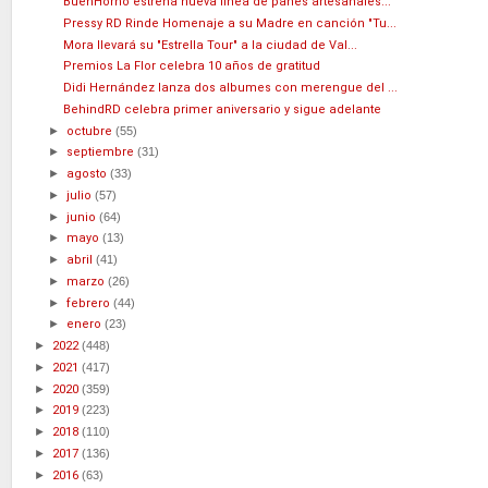
BuenHorno estrena nueva línea de panes artesanales...
Pressy RD Rinde Homenaje a su Madre en canción "Tu...
Mora llevará su "Estrella Tour" a la ciudad de Val...
Premios La Flor celebra 10 años de gratitud
Didi Hernández lanza dos albumes con merengue del ...
BehindRD celebra primer aniversario y sigue adelante
►
octubre
(55)
►
septiembre
(31)
►
agosto
(33)
►
julio
(57)
►
junio
(64)
►
mayo
(13)
►
abril
(41)
►
marzo
(26)
►
febrero
(44)
►
enero
(23)
►
2022
(448)
►
2021
(417)
►
2020
(359)
►
2019
(223)
►
2018
(110)
►
2017
(136)
►
2016
(63)