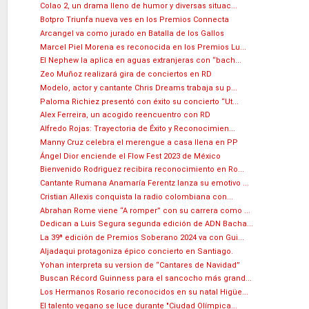
Colao 2, un drama lleno de humor y diversas situac...
Botpro Triunfa nueva ves en los Premios Connecta
Arcangel va como jurado en Batalla de los Gallos
Marcel Piel Morena es reconocida en los Premios Lu...
El Nephew la aplica en aguas extranjeras con “bach...
Zeo Muñoz realizará gira de conciertos en RD
Modelo, actor y cantante Chris Dreams trabaja su p...
Paloma Richiez presentó con éxito su concierto “Ut...
Alex Ferreira, un acogido reencuentro con RD
Alfredo Rojas: Trayectoria de Éxito y Reconocimien...
Manny Cruz celebra el merengue a casa llena en PP
Ángel Dior enciende el Flow Fest 2023 de México
Bienvenido Rodriguez recibira reconocimiento en Ro...
Cantante Rumana Anamaría Ferentz lanza su emotivo ...
Cristian Allexis conquista la radio colombiana con...
Abrahan Rome viene “A romper” con su carrera como ...
Dedican a Luis Segura segunda edición de ADN Bacha...
La 39ª edición de Premios Soberano 2024 va con Gui...
Aljadaqui protagoniza épico concierto en Santiago.
Yohan interpreta su version de “Cantares de Navidad”
Buscan Récord Guinness para el sancocho más grand...
Los Hermanos Rosario reconocidos en su natal Higüe...
El talento vegano se luce durante "Ciudad Olímpica...