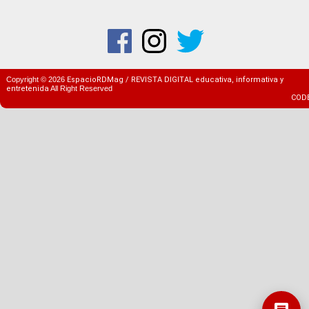
Copyright ©
2026
EspacioRDMag / REVISTA DIGITAL educativa, informativa y
entretenida
All Right Reserved
COD