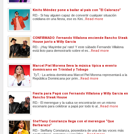
Kinito Méndez pone a bailar al país con “El Calorazo”
RD.- Si hay alguien capaz de convertir cualquier situación
cotidiana en una fiesta, ese es Kini...
Read more
CONFIRMADO: Fernando Villalona enciende Rancho Steak
House junto a Willy García
RD.- ¡Hay Mayimbe pa’ rato! Y este sábado Fernando Villalona
está listo para demostrarlo sobre el es...
Read more
Marcel Piel Morena lleva la música típica a evento
dominicano en Trinidad y Tobago
TyT.- La artista dominicana Marcel Piel Morena representará a la
República Dominicana por prim...
Read more
Fiesta para Papá con Fernando Villalona y Willy Garcia en
Rancho Steak House
RD.- El merengue y la salsa se encontrarán en un mismo
escenario para celebrar a papá por todo lo al...
Read more
Steffany Constanza llega con el merengue “Que
Barbarazo”
RD.- Steffany Constanza, poseedora de una de las voces más
cautivadoras, potentes y versátiles ...