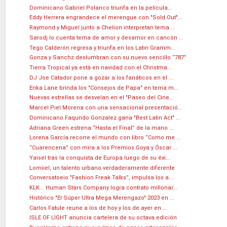
Dominicano Gabriel Polanco triunfa en la película...
Eddy Herrera engrandece el merengue con "Sold Out"...
Raymond y Miguel junto a Chelion interpretan tema ...
Sarodj lo cuenta tema de amor y desamor en cancón ...
Tego Calderón regresa y triunfa en los Latin Gramm...
Gonza y Sanchz deslumbran con su nuevo sencillo “787”
Tierra Tropical ya está en navidad con el Christma...
DJ Joe Catador pone a gozar a los fanáticos en el ...
Erika Lane brinda los "Consejos de Papa" en tema m...
Nuevas estrellas se desvelan en el "Paseo del Cine...
Marcel Piel Morena con una sensacional presentació...
Dominicano Faqundo Gonzalez gana "Best Latin Act" ...
Adriana Green estrena “Hasta el Final” de la mano ...
Lorena García recorre el mundo con libro “Como me ...
“Cuarencena” con mira a los Premios Goya y Óscar ...
Yaisel tras la conquista de Europa luego de su éxi...
Lomiiel, un talento urbano verdaderamente diferente
Conversatoeio "Fashion Freak Talks”, impulsa los a...
KLK... Human Stars Company logra contrato millonar...
Histórico "El Súper Ultra Mega Merengazo" 2023 en ...
Carlos Fatule reune a los de hoy y los de ayer en ...
ISLE OF LIGHT anuncia cartelera de su octava edición