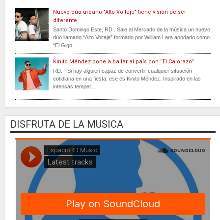
Nuevo dúo urbano "Alto Voltaje" tiene visión de ser
diferente
Santo Domingo Este, RD . Sale al Mercado de la música un nuevo
dúo llamado “Alto Voltaje” formado por William Lara apodado como
“El Gigo...
Kinito Méndez pone a bailar al país con “El Calorazo”
RD.- Si hay alguien capaz de convertir cualquier situación
cotidiana en una fiesta, ese es Kinito Méndez. Inspirado en las
intensas temper...
DISFRUTA DE LA MUSICA