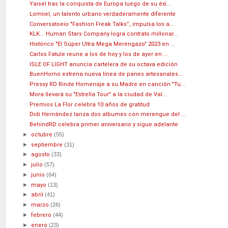
Yaisel tras la conquista de Europa luego de su éxi...
Lomiiel, un talento urbano verdaderamente diferente
Conversatoeio "Fashion Freak Talks”, impulsa los a...
KLK... Human Stars Company logra contrato millonar...
Histórico "El Súper Ultra Mega Merengazo" 2023 en ...
Carlos Fatule reune a los de hoy y los de ayer en ...
ISLE OF LIGHT anuncia cartelera de su octava edición
BuenHorno estrena nueva línea de panes artesanales...
Pressy RD Rinde Homenaje a su Madre en canción "Tu...
Mora llevará su "Estrella Tour" a la ciudad de Val...
Premios La Flor celebra 10 años de gratitud
Didi Hernández lanza dos albumes con merengue del ...
BehindRD celebra primer aniversario y sigue adelante
►
octubre
(55)
►
septiembre
(31)
►
agosto
(33)
►
julio
(57)
►
junio
(64)
►
mayo
(13)
►
abril
(41)
►
marzo
(26)
►
febrero
(44)
►
enero
(23)