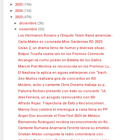
►
2025
(749)
►
2024
(718)
▼
2023
(478)
►
diciembre
(38)
▼
noviembre
(53)
Los Hermanos Rosario y Chiquito Team Band amenizar...
Carla Mateo es coronada Miss Gardenias RD 2023
Colao 2, un drama lleno de humor y diversas situac...
Botpro Triunfa nueva ves en los Premios Connecta
Arcangel va como jurado en Batalla de los Gallos
Marcel Piel Morena es reconocida en los Premios Lu...
El Nephew la aplica en aguas extranjeras con “bach...
Zeo Muñoz realizará gira de conciertos en RD
Modelo, actor y cantante Chris Dreams trabaja su p...
Paloma Richiez presentó con éxito su concierto “Ut...
Alex Ferreira, un acogido reencuentro con RD
Alfredo Rojas: Trayectoria de Éxito y Reconocimien...
Manny Cruz celebra el merengue a casa llena en PP
Ángel Dior enciende el Flow Fest 2023 de México
Bienvenido Rodriguez recibira reconocimiento en Ro...
Cantante Rumana Anamaría Ferentz lanza su emotivo ...
Cristian Allexis conquista la radio colombiana con...