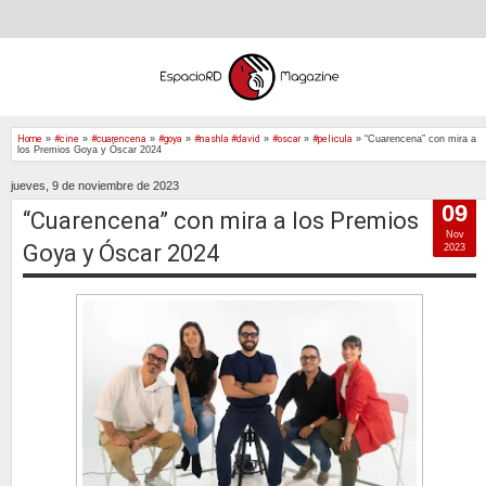
Home
»
#cine
»
#cuarencena
»
#goya
»
#nashla #david
»
#oscar
»
#pelicula
»
“Cuarencena” con mira a
los Premios Goya y Óscar 2024
jueves, 9 de noviembre de 2023
09
“Cuarencena” con mira a los Premios
Nov
Goya y Óscar 2024
2023