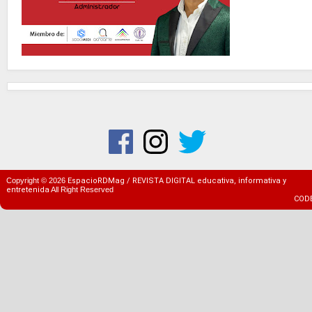
Copyright ©
2026
EspacioRDMag / REVISTA DIGITAL educativa, informativa y
entretenida
All Right Reserved
COD