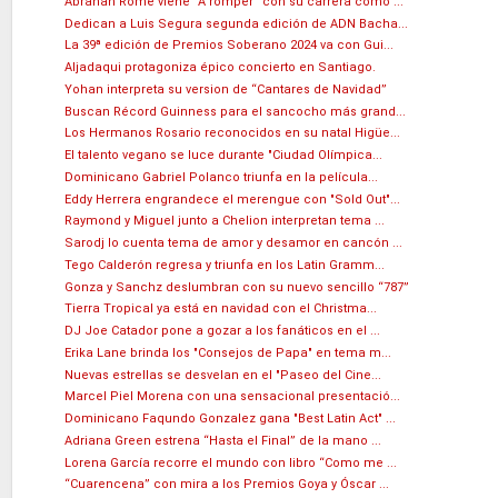
Abrahan Rome viene “A romper” con su carrera como ...
Dedican a Luis Segura segunda edición de ADN Bacha...
La 39ª edición de Premios Soberano 2024 va con Gui...
Aljadaqui protagoniza épico concierto en Santiago.
Yohan interpreta su version de “Cantares de Navidad”
Buscan Récord Guinness para el sancocho más grand...
Los Hermanos Rosario reconocidos en su natal Higüe...
El talento vegano se luce durante "Ciudad Olímpica...
Dominicano Gabriel Polanco triunfa en la película...
Eddy Herrera engrandece el merengue con "Sold Out"...
Raymond y Miguel junto a Chelion interpretan tema ...
Sarodj lo cuenta tema de amor y desamor en cancón ...
Tego Calderón regresa y triunfa en los Latin Gramm...
Gonza y Sanchz deslumbran con su nuevo sencillo “787”
Tierra Tropical ya está en navidad con el Christma...
DJ Joe Catador pone a gozar a los fanáticos en el ...
Erika Lane brinda los "Consejos de Papa" en tema m...
Nuevas estrellas se desvelan en el "Paseo del Cine...
Marcel Piel Morena con una sensacional presentació...
Dominicano Faqundo Gonzalez gana "Best Latin Act" ...
Adriana Green estrena “Hasta el Final” de la mano ...
Lorena García recorre el mundo con libro “Como me ...
“Cuarencena” con mira a los Premios Goya y Óscar ...