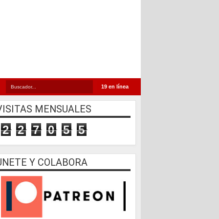
19 en línea
VISITAS MENSUALES
2
2
7
0
5
5
UNETE Y COLABORA