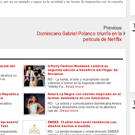
, por ser un ejemplo a seguir en la sociedad y ser fuente de inspiración con la creación
Previous
Dominicano Gabriel Polanco triunfa en la
película de Netflix
arela del
Infinity Fashion Weekend celebra su
segunda edición a beneficio del Hogar de
Ancianos
 alcanza su
n la
RD.- La moda, el arte y el propósito social
volverán a unirse en la segunda edición del
“Infinity Fa...
Read more
s República
Amara La Negra con vestido inspirado en el
va
larimar deslumbra en Los Soberanos
ectativa
RD.- La artista y comunicadora dominicana Amara
La Negra deslumbra esta noche en la alfombra
roja de...
Read more
representó
EMEKÁ: 13 años marcando tendencia con
 Fest
diseños hechos a medida
onquistando
RD.- La tienda boutique y rental dresses EMEKÁ
ador
celebra 13 años de trayectoria consolidándose