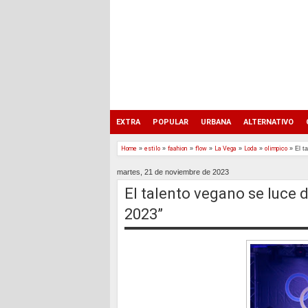
EXTRA
POPULAR
URBANA
ALTERNATIVO
Home
»
estilo
»
faahion
»
flow
»
La Vega
»
Loda
»
olimpico
»
El t
martes, 21 de noviembre de 2023
El talento vegano se luce
2023”