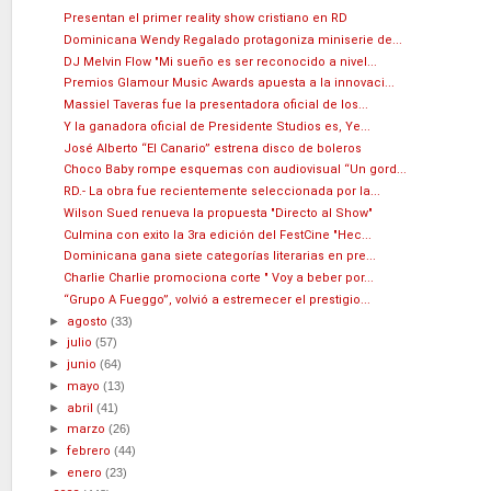
Presentan el primer reality show cristiano en RD
Dominicana Wendy Regalado protagoniza miniserie de...
DJ Melvin Flow "Mi sueño es ser reconocido a nivel...
Premios Glamour Music Awards apuesta a la innovaci...
Massiel Taveras fue la presentadora oficial de los...
Y la ganadora oficial de Presidente Studios es, Ye...
José Alberto “El Canario” estrena disco de boleros
Choco Baby rompe esquemas con audiovisual “Un gord...
RD.- La obra fue recientemente seleccionada por la...
Wilson Sued renueva la propuesta "Directo al Show"
Culmina con exito la 3ra edición del FestCine "Hec...
Dominicana gana siete categorías literarias en pre...
Charlie Charlie promociona corte " Voy a beber por...
“Grupo A Fueggo”, volvió a estremecer el prestigio...
►
agosto
(33)
►
julio
(57)
►
junio
(64)
►
mayo
(13)
►
abril
(41)
►
marzo
(26)
►
febrero
(44)
►
enero
(23)