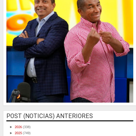
POST (NOTICIAS) ANTERIORES
►
2026
(338)
►
2025
(749)