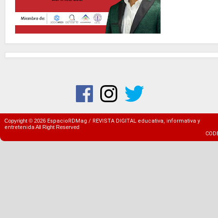
Copyright ©
2026
EspacioRDMag / REVISTA DIGITAL educativa, informativa y
entretenida
All Right Reserved
COD