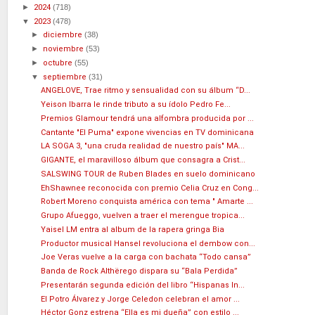
►
2024
(718)
▼
2023
(478)
►
diciembre
(38)
►
noviembre
(53)
►
octubre
(55)
▼
septiembre
(31)
ANGELOVE, Trae ritmo y sensualidad con su álbum “D...
Yeison Ibarra le rinde tributo a su ídolo Pedro Fe...
Premios Glamour tendrá una alfombra producida por ...
Cantante "El Puma" expone vivencias en TV dominicana
LA SOGA 3, "una cruda realidad de nuestro país" MA...
GIGANTE, el maravilloso álbum que consagra a Crist...
SALSWING TOUR de Ruben Blades en suelo dominicano
EhShawnee reconocida con premio Celia Cruz en Cong...
Robert Moreno conquista américa con tema " Amarte ...
Grupo Afueggo, vuelven a traer el merengue tropica...
Yaisel LM entra al album de la rapera gringa Bia
Productor musical Hansel revoluciona el dembow con...
Joe Veras vuelve a la carga con bachata “Todo cansa”
Banda de Rock Althërego dispara su “Bala Perdida”
Presentarán segunda edición del libro “Hispanas In...
El Potro Álvarez y Jorge Celedon celebran el amor ...
Héctor Gonz estrena “Ella es mi dueña” con estilo ...