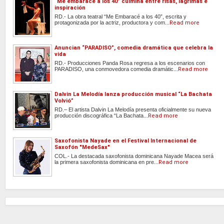
“Me embaracé a los 40” culmina entre risas, lágrimas e
inspiración
RD.- La obra teatral “Me Embaracé a los 40”, escrita y
protagonizada por la actriz, productora y com...
Read more
Anuncian “PARADISO”, comedia dramática que celebra la
vida
RD.- Producciones Panda Rosa regresa a los escenarios con
PARADISO, una conmovedora comedia dramátic...
Read more
Dalvin La Melodía lanza producción musical “La Bachata
Volvió”
RD.– El artista Dalvin La Melodía presenta oficialmente su nueva
producción discográfica “La Bachata...
Read more
Saxofonista Nayade en el Festival Internacional de
Saxofón "MedeSax"
COL.- La destacada saxofonista dominicana Nayade Macea será
la primera saxofonista dominicana en pre...
Read more