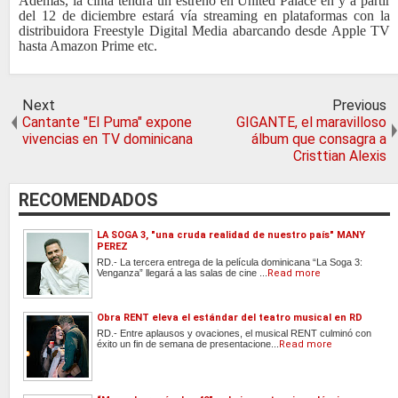
Además, la cinta tendrá un estreno en United Palace en y a partir
del 12 de diciembre estará vía streaming en plataformas con la
distribuidora Freestyle Digital Media abarcando desde Apple TV
hasta Amazon Prime etc.
Next
Previous
Cantante "El Puma" expone
GIGANTE, el maravilloso
vivencias en TV dominicana
álbum que consagra a
Cristtian Alexis
RECOMENDADOS
LA SOGA 3, "una cruda realidad de nuestro país" MANY
PEREZ
RD.- La tercera entrega de la película dominicana “La Soga 3:
Venganza” llegará a las salas de cine ...
Read more
Obra RENT eleva el estándar del teatro musical en RD
RD.- Entre aplausos y ovaciones, el musical RENT culminó con
éxito un fin de semana de presentacione...
Read more