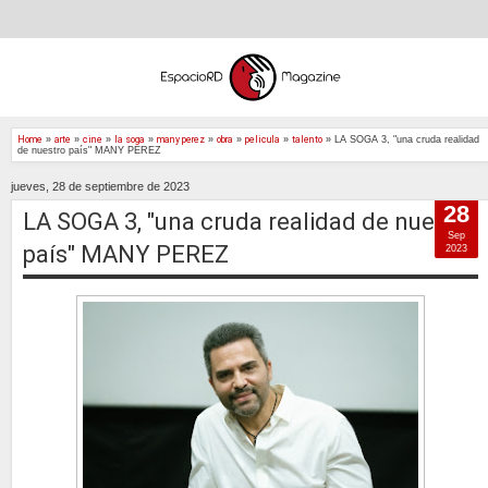
Home
»
arte
»
cine
»
la soga
»
many perez
»
obra
»
pelicula
»
talento
»
LA SOGA 3, "una cruda realidad
de nuestro país" MANY PEREZ
jueves, 28 de septiembre de 2023
28
LA SOGA 3, "una cruda realidad de nuestro
Sep
país" MANY PEREZ
2023