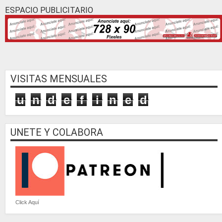
ESPACIO PUBLICITARIO
VISITAS MENSUALES
u
n
d
e
f
i
n
e
d
UNETE Y COLABORA
Click Aquí