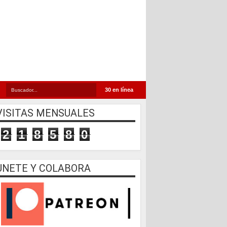
30 en línea
VISITAS MENSUALES
2
1
8
5
8
0
UNETE Y COLABORA