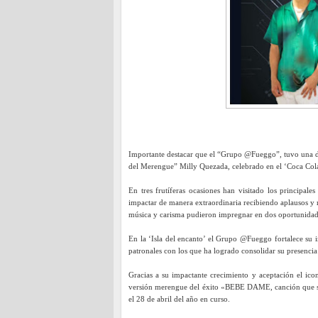
Importante destacar que el “Grupo @Fueggo”, tuvo una de
del Merengue” Milly Quezada, celebrado en el ‘Coca Cola
En tres frutíferas ocasiones han visitado los princip
impactar de manera extraordinaria recibiendo aplausos y r
música y carisma pudieron impregnar en dos oportunidades
En la ‘Isla del encanto’ el Grupo @Fueggo fortalece su i
patronales con los que ha logrado consolidar su presencia
Gracias a su impactante crecimiento y aceptación el ico
versión merengue del éxito «BEBE DAME, canción que se 
el 28 de abril del año en curso.