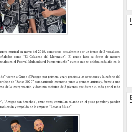
 carrera musical en mayo del 2019, compuesto actualmente por un frente de 3 vocalistas,
 señalados como “El Colágeno del Merengue”. El grupo hizo su debut de manera
ciales en el Festival Multicultural Puertorriqueño” evento que se celebra cada año en la
ndo” vieron a Grupo @Fueggo por primera vez y gracias a las ovaciones y la euforia del
artícipe de “Sanse 2020” compartiendo escenario junto a grandes artistas y, frente a una
mo de la interpretación y dominio escénico de 3 jóvenes que dieron el todo por el todo
”, “Amigos con derechos”, entre otros, continúan calando en el gusto popular y pueden
a producción y respaldo de la empresa “Lasanta Music”.