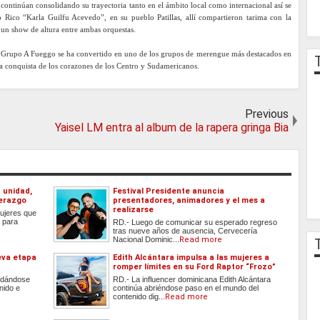
ntinúan consolidando su trayectoria tanto en el ámbito local como internacional así se
o Rico “Karla Guilfu Acevedo”, en su pueblo Patillas, allí compartieron tarima con la
 un show de altura entre ambas orquestas.
, Grupo A Fueggo se ha convertido en uno de los grupos de merengue más destacados en
 la conquista de los corazones de los Centro y Sudamericanos.
Previous
Yaisel LM entra al album de la rapera gringa Bia
a unidad,
Festival Presidente anuncia
derazgo
presentadores, animadores y el mes a
realizarse
Mujeres que
o para
RD.- Luego de comunicar su esperado regreso
tras nueve años de ausencia, Cervecería
Nacional Dominic...
Read more
eva etapa
Edith Alcántara impulsa a las mujeres a
romper límites en su Ford Raptor “Frozo”
lidándose
RD.- La influencer dominicana Edith Alcántara
nido e
continúa abriéndose paso en el mundo del
contenido dig...
Read more