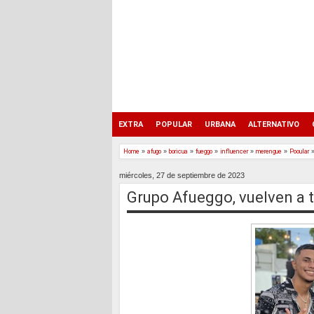
EXTRA
POPULAR
URBANA
ALTERNATIVO
Home
»
afugo
»
boricua
»
fueggo
»
influencer
»
merengue
»
Pooular
miércoles, 27 de septiembre de 2023
Grupo Afueggo, vuelven a t