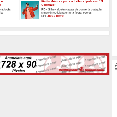
 e
Kinito Méndez pone a bailar al país con “El
s
Calorazo”
ontología
RD.- Si hay alguien capaz de convertir cualquier
“la
situación cotidiana en una fiesta, ese es
Kini...
Read more