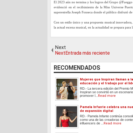
El 2023 aún no termina y los logros del Grupo @Fueggo co
evidenció en el recibimiento de la Miss Universe Puert
superestrella Joseph Fonseca donde el público disfrutó de
Con un estilo único y una propuesta musical innovadora
la actual escena musical, en la actualidad se prepara para
Next
NextEntrada más reciente
RECOMENDADOS
Mujeres que Inspiran llaman a l
educación y el trabajo por el li
RD.- La tercera edición del Premio 
Inspiran se convirtió en un escenari
promover l...
Read more
Pamela Infante celebra una nu
de expansión digital
RD.- Pamela Infante continúa conso
como una de las creadoras de conte
influencers de ...
Read more