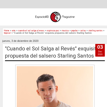
Home
»
arte
»
cuando el sol salga al reves
»
espinoza paz
»
musica
»
popular
»
salsa
»
starling santos
»
tropical
»
"Cuando el Sol Salga al Revés" exquisita propuesta del salsero Starling Santos
jueves, 3 de diciembre de 2020
03
"Cuando el Sol Salga al Revés" exquisita
Dec
propuesta del salsero Starling Santos
2020