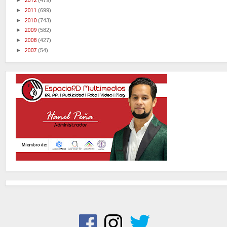
►
2012
(479)
►
2011
(699)
►
2010
(743)
►
2009
(582)
►
2008
(427)
►
2007
(54)