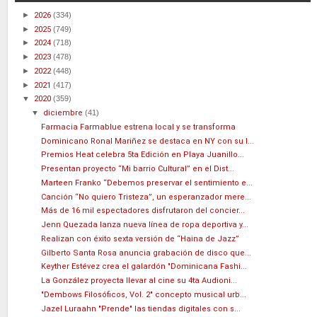
►
2026
(334)
►
2025
(749)
►
2024
(718)
►
2023
(478)
►
2022
(448)
►
2021
(417)
▼
2020
(359)
▼
diciembre
(41)
Farmacia Farmablue estrena local y se transforma
Dominicano Ronal Mariñez se destaca en NY con su l...
Premios Heat celebra 5ta Edición en Playa Juanillo...
Presentan proyecto “Mi barrio Cultural” en el Dist...
Marteen Franko “Debemos preservar el sentimiento e...
Canción “No quiero Tristeza”, un esperanzador mere...
Más de 16 mil espectadores disfrutaron del concier...
Jenn Quezada lanza nueva línea de ropa deportiva y...
Realizan con éxito sexta versión de “Haina de Jazz”
Gilberto Santa Rosa anuncia grabación de disco que...
Keyther Estévez crea el galardón "Dominicana Fashi...
La González proyecta llevar al cine su 4ta Audioni...
"Dembows Filosóficos, Vol. 2" concepto musical urb...
Jazel Luraahn "Prende" las tiendas digitales con s...