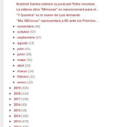
Brashell Santos estrenó su podcast "Entre nosotras...
La exitosa obra “Mimosas” se reposicionará para el...
“Y Quisiera” es lo nuevo de Luis Armando
“Mis 500 locos” representará a RD ante los Premios...
►
noviembre
(46)
►
octubre
(57)
►
septiembre
(57)
►
agosto
(13)
►
julio
(41)
►
junio
(26)
►
mayo
(31)
►
abril
(10)
►
marzo
(14)
►
febrero
(11)
►
enero
(12)
►
2019
(223)
►
2018
(110)
►
2017
(136)
►
2016
(63)
►
2015
(16)
►
2014
(192)
►
2013
(473)