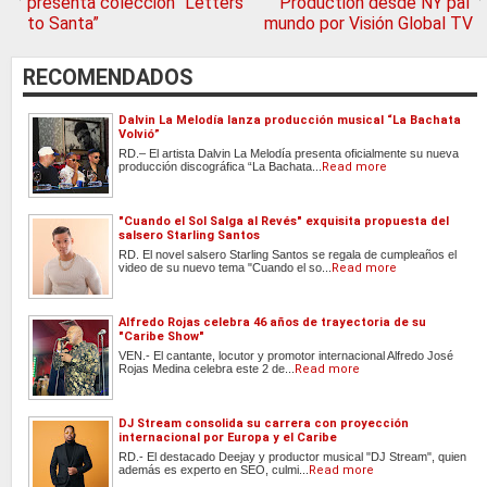
presenta colección “Letters
Production desde NY pal'
to Santa”
mundo por Visión Global TV
RECOMENDADOS
Dalvin La Melodía lanza producción musical “La Bachata
Volvió”
RD.– El artista Dalvin La Melodía presenta oficialmente su nueva
producción discográfica “La Bachata...
Read more
"Cuando el Sol Salga al Revés" exquisita propuesta del
salsero Starling Santos
RD. El novel salsero Starling Santos se regala de cumpleaños el
video de su nuevo tema "Cuando el so...
Read more
Alfredo Rojas celebra 46 años de trayectoria de su
"Caribe Show"
VEN.- El cantante, locutor y promotor internacional Alfredo José
Rojas Medina celebra este 2 de...
Read more
DJ Stream consolida su carrera con proyección
internacional por Europa y el Caribe
RD.- El destacado Deejay y productor musical "DJ Stream", quien
además es experto en SEO, culmi...
Read more