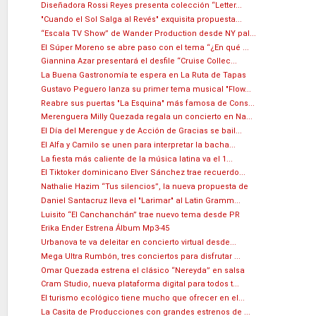
Diseñadora Rossi Reyes presenta colección “Letter...
"Cuando el Sol Salga al Revés" exquisita propuesta...
“Escala TV Show” de Wander Production desde NY pal...
El Súper Moreno se abre paso con el tema “¿En qué ...
Giannina Azar presentará el desfile “Cruise Collec...
La Buena Gastronomía te espera en La Ruta de Tapas
Gustavo Peguero lanza su primer tema musical "Flow...
Reabre sus puertas "La Esquina" más famosa de Cons...
Merenguera Milly Quezada regala un concierto en Na...
El Día del Merengue y de Acción de Gracias se bail...
El Alfa y Camilo se unen para interpretar la bacha...
La fiesta más caliente de la música latina va el 1...
El Tiktoker dominicano Elver Sánchez trae recuerdo...
Nathalie Hazim “Tus silencios”, la nueva propuesta de
Daniel Santacruz lleva el "Larimar" al Latin Gramm...
Luisito “El Canchanchán” trae nuevo tema desde PR
Erika Ender Estrena Álbum Mp3-45
Urbanova te va deleitar en concierto virtual desde...
Mega Ultra Rumbón, tres conciertos para disfrutar ...
Omar Quezada estrena el clásico “Nereyda” en salsa
Cram Studio, nueva plataforma digital para todos t...
El turismo ecológico tiene mucho que ofrecer en el...
La Casita de Producciones con grandes estrenos de ...