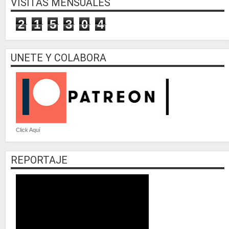
VISITAS MENSUALES
2
1
5
3
0
4
UNETE Y COLABORA
Click Aquí
REPORTAJE