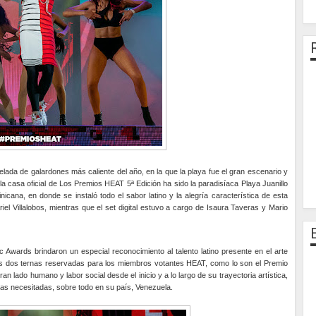
elada de galardones más caliente del año, en la que la playa fue el gran escenario y
 la casa oficial de Los Premios HEAT 5ª Edición ha sido la paradisíaca Playa Juanillo
cana, en donde se instaló todo el sabor latino y la alegría característica de esta
l Villalobos, mientras que el set digital estuvo a cargo de Isaura Taveras y Mario
Awards brindaron un especial reconocimiento al talento latino presente en el arte
las dos ternas reservadas para los miembros votantes HEAT, como lo son el Premio
lado humano y labor social desde el inicio y a lo largo de su trayectoria artística,
nas necesitadas, sobre todo en su país, Venezuela.