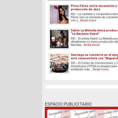
Pirou Pérez entre escenarios y
producción de Jazz
RD.- La cantante y compositora dom
Pérez vive un momento de crecimient
con u...
Read more
Dalvin La Melodía lanza produc
“La Bachata Volvió”
RD.– El artista Dalvin La Melodía pr
oficialmente su nueva producción dis
Bachata...
Read more
Santiago se convierte en el epi
arte renacentista con “Miguel Á
RD.– El Centro de Convenciones y C
Dominicana UTESA se prepara para r
exhibición más ...
Read more
ESPACIO PUBLICITARIO