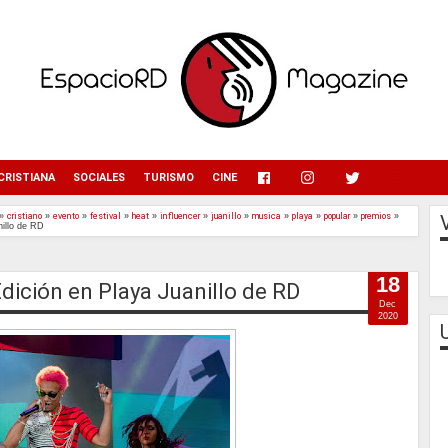
menu
CRISTIANA
SOCIALES
TURISMO
CINE
»
cristiano
»
evento
»
festival
»
heat
»
influencer
»
juanillo
»
musica
»
playa
»
popular
»
premios
»
nillo de RD
18
dición en Playa Juanillo de RD
Dec
2020