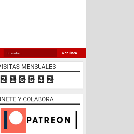
4 en línea
VISITAS MENSUALES
2
1
6
6
4
2
UNETE Y COLABORA