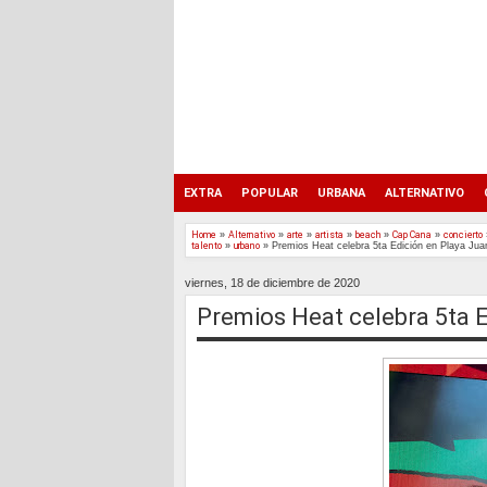
EXTRA
POPULAR
URBANA
ALTERNATIVO
Home
»
Alternativo
»
arte
»
artista
»
beach
»
Cap Cana
»
concierto
talento
»
urbano
»
Premios Heat celebra 5ta Edición en Playa Jua
viernes, 18 de diciembre de 2020
Premios Heat celebra 5ta E