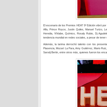
El escenario de los Premios HEAT 5ª Edición vibró po
Alfa, Prince Royce, Justin Quiles, Manuel Turizo, 
Heredia, N’klabe, Químico, Rosaly Rubio, Dj Agudel
tendencia mundial en redes sociales, a pesar de tener u
Además, la tarima derrochó talento con los present
Plasencia, Mozart La Para, Amy Gutiérrez, Mario Rui
Sarodj Bertin, entre otros más, quienes fueron los enc