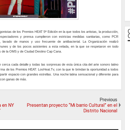
onistas de los Premios HEAT 5ª Edición en la que todos los artistas, la producción,
spectadores y prensa cumplieron con estrictas medidas sanitarias, como PCR
l, lavado de manos y uso frecuente de antibacterial. La Organización realizó
unes y de los pocos asistentes a esta velada, en la que se respetaron en todo
s de la OMS y de Ciudad Destino Cap Cana.
 cerca cada detalle y todas las sorpresas de esta única cita del arte sonoro latino
orma de los Premios HEAT: LosHeat.Tv, con la que le brindan la oportunidad a todos
rtir espacio con grandes estrellas. Una noche latina sensacional y diferente para
o con ganas de más.
Previous
a en NY
Presentan proyecto “Mi barrio Cultural” en el
”
Distrito Nacional