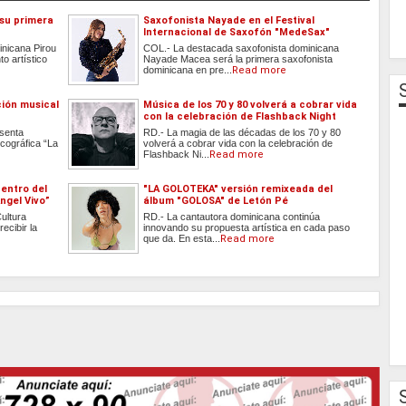
 su primera
Saxofonista Nayade en el Festival
Internacional de Saxofón "MedeSax"
inicana Pirou
COL.- La destacada saxofonista dominicana
o artístico
Nayade Macea será la primera saxofonista
dominicana en pre...
Read more
ción musical
Música de los 70 y 80 volverá a cobrar vida
con la celebración de Flashback Night
esenta
RD.- La magia de las décadas de los 70 y 80
cográfica “La
volverá a cobrar vida con la celebración de
Flashback Ni...
Read more
centro del
"LA GOLOTEKA" versión remixeada del
ngel Vivo”
álbum "GOLOSA" de Letón Pé
ultura
RD.- La cantautora dominicana continúa
ecibir la
innovando su propuesta artística en cada paso
que da. En esta...
Read more