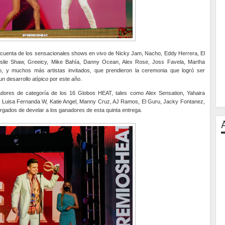
r cuenta de los sensacionales shows en vivo de Nicky Jam, Nacho, Eddy Herrera, El
Leslie Shaw, Greeicy, Mike Bahía, Danny Ocean, Alex Rose, Joss Favela, Martha
o, y muchos más artistas invitados, que prendieron la ceremonia que logró ser
n desarrollo atípico por este año.
adores de categoría de los 16 Globos HEAT, tales como Alex Sensation, Yahaira
z, Luisa Fernanda W, Katie Angel, Manny Cruz, AJ Ramos, El Guru, Jacky Fontanez,
argados de develar a los ganadores de esta quinta entrega.