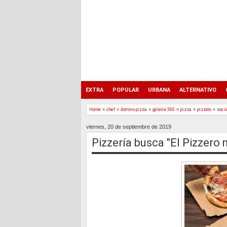
EXTRA
POPULAR
URBANA
ALTERNATIVO
Home
»
chef
»
domino pizza
»
galeria 360
»
pizza
»
pizzero
»
soci
viernes, 20 de septiembre de 2019
Pizzería busca "El Pizzero 