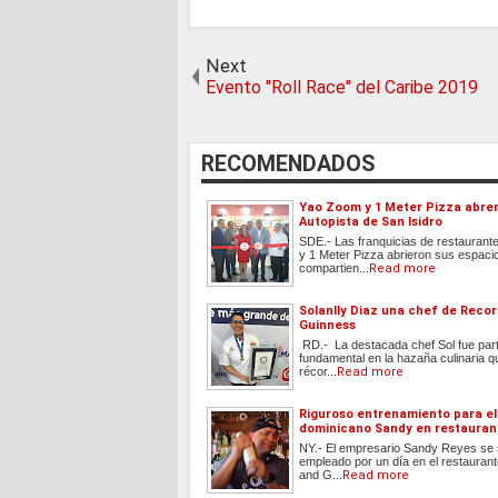
Next
Evento "Roll Race" del Caribe 2019
RECOMENDADOS
Yao Zoom y 1 Meter Pizza abre
Autopista de San Isidro
SDE.- Las franquicias de restauran
y 1 Meter Pizza abrieron sus espaci
compartien...
Read more
Solanlly Diaz una chef de Reco
Guinness
RD.- La destacada chef Sol fue par
fundamental en la hazaña culinaria 
récor...
Read more
Riguroso entrenamiento para el
dominicano Sandy en restauran
NY.- El empresario Sandy Reyes se 
empleado por un día en el restauran
and G...
Read more