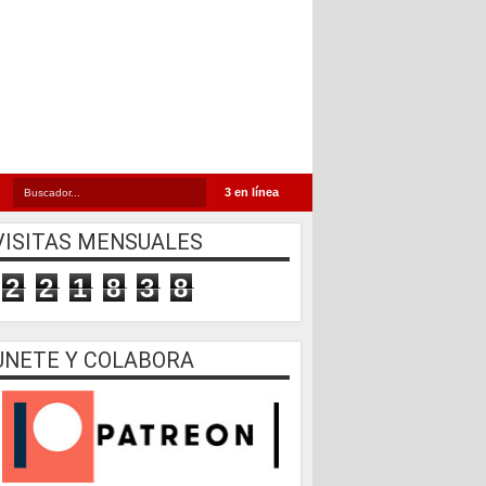
3 en línea
VISITAS MENSUALES
2
2
1
8
3
8
UNETE Y COLABORA