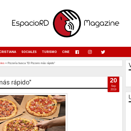
menu
CRISTIANA
SOCIALES
TURISMO
CINE
ales
»
Pizzería busca "El Pizzero más rápido"
20
más rápido"
Sep
2019