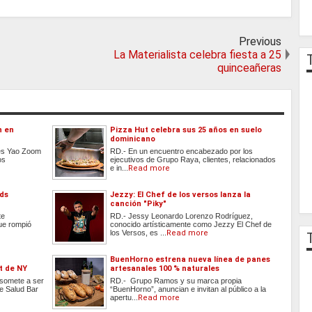
Previous
La Materialista celebra fiesta a 25
quinceañeras
n en
Pizza Hut celebra sus 25 años en suelo
dominicano
tes Yao Zoom
RD.- En un encuentro encabezado por los
os
ejecutivos de Grupo Raya, clientes, relacionados
e in...
Read more
rds
Jezzy: El Chef de los versos lanza la
canción "Piky"
te
RD.- Jessy Leonardo Lorenzo Rodríguez,
que rompió
conocido artísticamente como Jezzy El Chef de
los Versos, es ...
Read more
BuenHorno estrena nueva línea de panes
t de NY
artesanales 100 % naturales
somete a ser
RD.- Grupo Ramos y su marca propia
te Salud Bar
“BuenHorno”, anuncian e invitan al público a la
apertu...
Read more