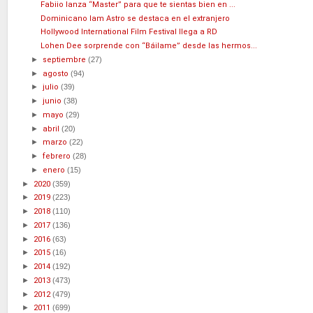
Fabiio lanza “Master” para que te sientas bien en ...
Dominicano Iam Astro se destaca en el extranjero
Hollywood International Film Festival llega a RD
Lohen Dee sorprende con “Báilame” desde las hermos...
►
septiembre
(27)
►
agosto
(94)
►
julio
(39)
►
junio
(38)
►
mayo
(29)
►
abril
(20)
►
marzo
(22)
►
febrero
(28)
►
enero
(15)
►
2020
(359)
►
2019
(223)
►
2018
(110)
►
2017
(136)
►
2016
(63)
►
2015
(16)
►
2014
(192)
►
2013
(473)
►
2012
(479)
►
2011
(699)