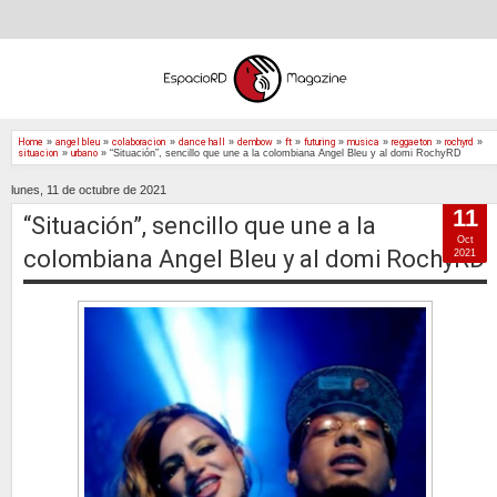
Home
»
angel bleu
»
colaboracion
»
dance hall
»
dembow
»
ft
»
futuring
»
musica
»
reggaeton
»
rochyrd
»
situacion
»
urbano
»
“Situación”, sencillo que une a la colombiana Angel Bleu y al domi RochyRD
lunes, 11 de octubre de 2021
11
“Situación”, sencillo que une a la
Oct
colombiana Angel Bleu y al domi RochyRD
2021