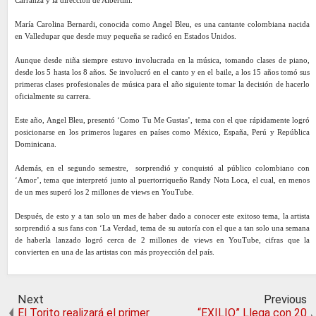
María Carolina Bernardi, conocida como Angel Bleu, es una cantante colombiana nacida
en Valledupar que desde muy pequeña se radicó en Estados Unidos.
Aunque desde niña siempre estuvo involucrada en la música, tomando clases de piano,
desde los 5 hasta los 8 años. Se involucró en el canto y en el baile, a los 15 años tomó sus
primeras clases profesionales de música para el año siguiente tomar la decisión de hacerlo
oficialmente su carrera.
Este año, Angel Bleu, presentó ‘Como Tu Me Gustas’, tema con el que rápidamente logró
posicionarse en los primeros lugares en países como México, España, Perú y República
Dominicana.
Además, en el segundo semestre, sorprendió y conquistó al público colombiano con
‘Amor’, tema que interpretó junto al puertorriqueño Randy Nota Loca, el cual, en menos
de un mes superó los 2 millones de views en YouTube.
Después, de esto y a tan solo un mes de haber dado a conocer este exitoso tema, la artista
sorprendió a sus fans con ‘La Verdad, tema de su autoría con el que a tan solo una semana
de haberla lanzado logró cerca de 2 millones de views en YouTube, cifras que la
convierten en una de las artistas con más proyección del país.
Next
Previous
El Torito realizará el primer
“EXILIO” Llega con 20