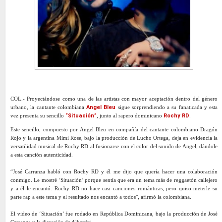
COL.-
Proyectándose como una de las artistas con mayor aceptación dentro del género
urbano, la cantante colombiana
Angel Bleu
sigue sorprendiendo a su fanaticada y esta
vez presenta su sencillo
“Situación”
, junto al rapero dominicano
Rochy RD
.
Este sencillo, compuesto por Angel Bleu en compañía del cantante colombiano Dragón
Rojo y la argentina Mimi Rose, bajo la producción de Lucho Ortega, deja en evidencia la
versatilidad musical de Rochy RD al fusionarse con el color del sonido de Angel, dándole
a esta canción autenticidad.
“José Carranza habló con Rochy RD y él me dijo que quería hacer una colaboración
conmigo. Le mostré ‘Situación’ porque sentía que era un tema más de reggaetón callejero
y a él le encantó. Rochy RD no hace casi canciones románticas, pero quiso meterle su
parte rap a este tema y el resultado nos encantó a todos", afirmó la colombiana.
El video de ‘Situación’ fue rodado en República Dominicana, bajo la producción de José
Carranza y la dirección de Albertini.