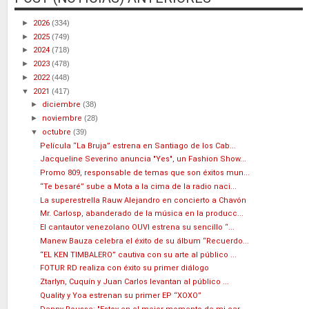
►
2026
(334)
►
2025
(749)
►
2024
(718)
►
2023
(478)
►
2022
(448)
▼
2021
(417)
►
diciembre
(38)
►
noviembre
(28)
▼
octubre
(39)
Película “La Bruja” estrena en Santiago de los Cab...
Jacqueline Severino anuncia "Yes", un Fashion Show...
Promo 809, responsable de temas que son éxitos mun...
“Te besaré” sube a Mota a la cima de la radio naci...
La superestrella Rauw Alejandro en concierto a Chavón
Mr. Carlosp, abanderado de la música en la producc...
El cantautor venezolano OUVI estrena su sencillo “...
Manew Bauza celebra el éxito de su álbum “Recuerdo...
“EL KEN TIMBALERO” cautiva con su arte al público ...
FOTUR RD realiza con éxito su primer diálogo
Ztarlyn, Cuquín y Juan Carlos levantan al público ...
Quality y Yoa estrenan su primer EP “XOXO”