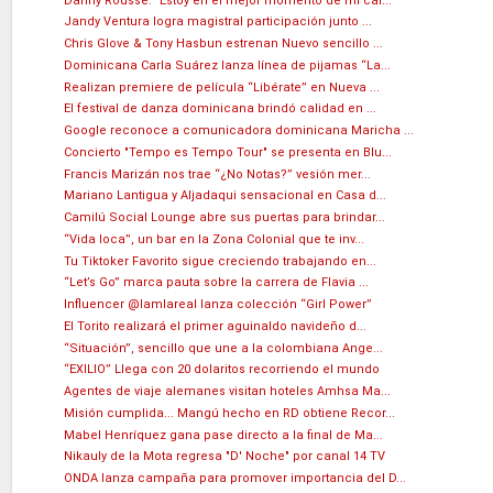
Danny Rousse: "Estoy en el mejor momento de mi car...
Jandy Ventura logra magistral participación junto ...
Chris Glove & Tony Hasbun estrenan Nuevo sencillo ...
Dominicana Carla Suárez lanza línea de pijamas “La...
Realizan premiere de película “Libérate” en Nueva ...
El festival de danza dominicana brindó calidad en ...
Google reconoce a comunicadora dominicana Maricha ...
Concierto "Tempo es Tempo Tour" se presenta en Blu...
Francis Marizán nos trae “¿No Notas?” vesión mer...
Mariano Lantigua y Aljadaqui sensacional en Casa d...
Camilú Social Lounge abre sus puertas para brindar...
“Vida loca”, un bar en la Zona Colonial que te inv...
Tu Tiktoker Favorito sigue creciendo trabajando en...
“Let’s Go” marca pauta sobre la carrera de Flavia ...
Influencer @Iamlareal lanza colección “Girl Power”
El Torito realizará el primer aguinaldo navideño d...
“Situación”, sencillo que une a la colombiana Ange...
“EXILIO” Llega con 20 dolaritos recorriendo el mundo
Agentes de viaje alemanes visitan hoteles Amhsa Ma...
Misión cumplida... Mangú hecho en RD obtiene Recor...
Mabel Henríquez gana pase directo a la final de Ma...
Nikauly de la Mota regresa "D' Noche" por canal 14 TV
ONDA lanza campaña para promover importancia del D...