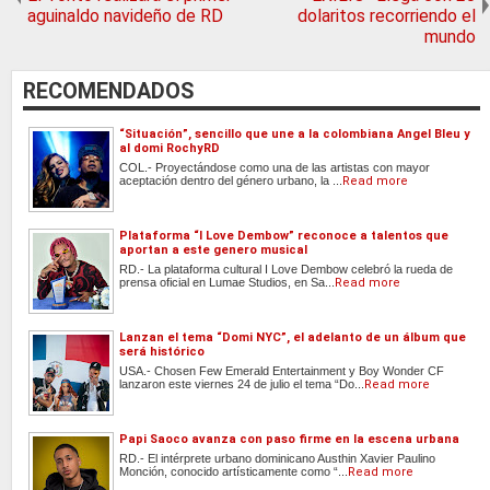
aguinaldo navideño de RD
dolaritos recorriendo el
mundo
RECOMENDADOS
“Situación”, sencillo que une a la colombiana Angel Bleu y
al domi RochyRD
COL.- Proyectándose como una de las artistas con mayor
aceptación dentro del género urbano, la ...
Read more
Plataforma “I Love Dembow” reconoce a talentos que
aportan a este genero musical
RD.- La plataforma cultural I Love Dembow celebró la rueda de
prensa oficial en Lumae Studios, en Sa...
Read more
Lanzan el tema “Domi NYC”, el adelanto de un álbum que
será histórico
USA.- Chosen Few Emerald Entertainment y Boy Wonder CF
lanzaron este viernes 24 de julio el tema “Do...
Read more
Papi Saoco avanza con paso firme en la escena urbana
RD.- El intérprete urbano dominicano Austhin Xavier Paulino
Monción, conocido artísticamente como “...
Read more