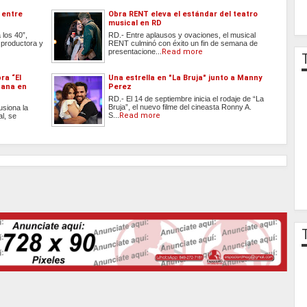
 entre
Obra RENT eleva el estándar del teatro
musical en RD
 los 40”,
RD.- Entre aplausos y ovaciones, el musical
, productora y
RENT culminó con éxito un fin de semana de
presentacione...
Read more
ra “El
Una estrella en "La Bruja" junto a Manny
cana en
Perez
RD.- El 14 de septiembre inicia el rodaje de “La
Bruja”, el nuevo filme del cineasta Ronny A.
usiona la
S...
Read more
al, se