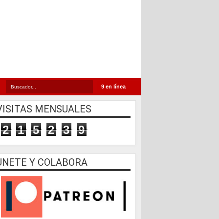
9 en línea
VISITAS MENSUALES
2
1
5
2
3
9
UNETE Y COLABORA