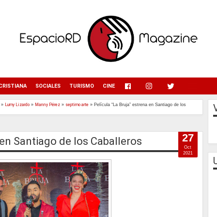
menu
CRISTIANA
SOCIALES
TURISMO
CINE
»
Lumy Lizardo
»
Manny Pérez
»
septimo arte
»
Película “La Bruja” estrena en Santiago de los
27
 en Santiago de los Caballeros
Oct
2021