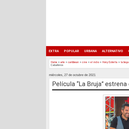
EXTRA
POPULAR
URBANA
ALTERNATIVO
Home
»
arte
»
caribbean
»
cine
»
el indio
»
Hony Estrella
»
la bruja
Caballeros
miércoles, 27 de octubre de 2021
Película “La Bruja” estrena