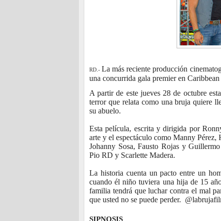
La más reciente producción cinematogr
RD.-
una concurrida gala premier en Caribbean 
A partir de este jueves 28 de octubre est
terror que relata como una bruja quiere l
su abuelo.
Esta película, escrita y dirigida por Ron
arte y el espectáculo como Manny Pérez, 
Johanny Sosa, Fausto Rojas y Guillerm
Pio RD y Scarlette Madera.
La historia cuenta un pacto entre un homb
cuando él niño tuviera una hija de 15 añ
familia tendrá que luchar contra el mal p
que usted no se puede perder. @labrujafi
SIPNOSIS