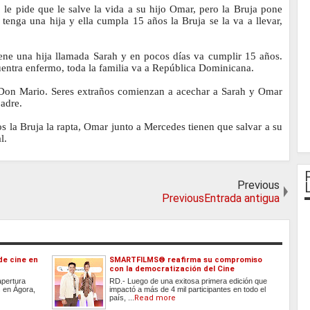
le pide que le salve la vida a su hijo Omar, pero la Bruja pone
 tenga una hija y ella cumpla 15 años la Bruja se la va a llevar,
ne una hija llamada Sarah y en pocos días va cumplir 15 años.
entra enfermo, toda la familia va a República Dominicana.
, Don Mario. Seres extraños comienzan a acechar a Sarah y Omar
 padre.
 la Bruja la rapta, Omar junto a Mercedes tienen que salvar a su
l.
Previous
PreviousEntrada antigua
de cine en
SMARTFILMS®️ reafirma su compromiso
con la democratización del Cine
apertura
RD.- Luego de una exitosa primera edición que
s en Ágora,
impactó a más de 4 mil participantes en todo el
país, ...
Read more