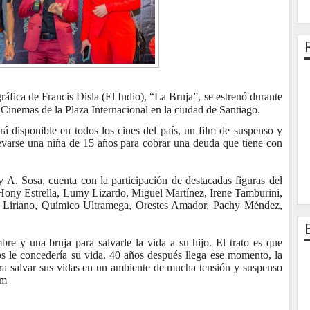
áfica de Francis Disla (El Indio), “La Bruja”, se estrenó durante
Cinemas de la Plaza Internacional en la ciudad de Santiago.
ará disponible en todos los cines del país, un film de suspenso y
levarse una niña de 15 años para cobrar una deuda que tiene con
ny A. Sosa, cuenta con la participación de destacadas figuras del
Hony Estrella, Lumy Lizardo, Miguel Martínez, Irene Tamburini,
o Liriano, Químico Ultramega, Orestes Amador, Pachy Méndez,
re y una bruja para salvarle la vida a su hijo. El trato es que
os le concedería su vida. 40 años después llega ese momento, la
ara salvar sus vidas en un ambiente de mucha tensión y suspenso
lm