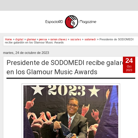
Home
»
digital
»
glamour
»
prensa
»
ramon chavez
»
sociales
»
sodomedi
»
Presidente de SODOMEDI
recibe galardón en los Glamour Music Awards
martes, 24 de octubre de 2023
24
Presidente de SODOMEDI recibe galardón
Oct
en los Glamour Music Awards
2023