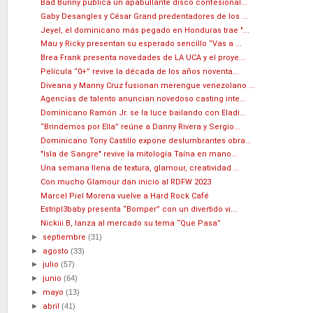
Bad Bunny publica un apabullante disco confesional...
Gaby Desangles y César Grand predentadores de los ...
Jeyel, el dominicano más pegado en Honduras trae "...
Mau y Ricky presentan su esperado sencillo “Vas a ...
Brea Frank presenta novedades de LA UCA y el proye...
Película “0+” revive la década de los años noventa...
Diveana y Manny Cruz fusionan merengue venezolano ...
Agencias de talento anuncian novedoso casting inte...
Dominicano Ramón Jr. se la luce bailando con Eladi...
“Brindemos por Ella” reúne a Danny Rivera y Sergio...
Dominicano Tony Castillo expone deslumbrantes obra...
"Isla de Sangre" revive la mitología Taína en mano...
Una semana llena de textura, glamour, creatividad ...
Con mucho Glamour dan inicio al RDFW 2023
Marcel Piel Morena vuelve a Hard Rock Café
Estripl3baby presenta “Bomper” con un divertido vi...
Nickiii B, lanza al mercado su tema “Que Pasa”
►
septiembre
(31)
►
agosto
(33)
►
julio
(57)
►
junio
(64)
►
mayo
(13)
►
abril
(41)