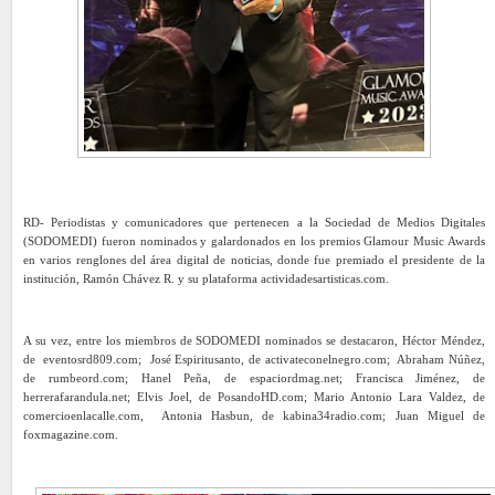
RD- Periodistas y comunicadores que pertenecen a la Sociedad de Medios Digitales
(SODOMEDI) fueron nominados y galardonados en los premios Glamour Music Awards
en varios renglones del área digital de noticias, donde fue premiado el presidente de la
institución, Ramón Chávez R. y su plataforma actividadesartisticas.com.
A su vez, entre los miembros de SODOMEDI nominados se destacaron, Héctor Méndez,
de eventosrd809.com; José Espiritusanto, de activateconelnegro.com; Abraham Núñez,
de rumbeord.com; Hanel Peña, de espaciordmag.net; Francisca Jiménez, de
herrerafarandula.net; Elvis Joel, de PosandoHD.com; Mario Antonio Lara Valdez, de
comercioenlacalle.com, Antonia Hasbun, de kabina34radio.com; Juan Miguel de
foxmagazine.com.