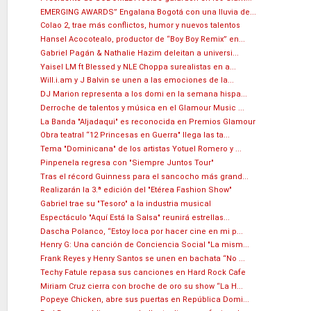
EMERGING AWARDS” Engalana Bogotá con una lluvia de...
Colao 2, trae más conflictos, humor y nuevos talentos
Hansel Acocotealo, productor de “Boy Boy Remix” en...
Gabriel Pagán & Nathalie Hazim deleitan a universi...
Yaisel LM ft Blessed y NLE Choppa surealistas en a...
Will.i.am y J Balvin se unen a las emociones de la...
DJ Marion representa a los domi en la semana hispa...
Derroche de talentos y música en el Glamour Music ...
La Banda "Aljadaqui" es reconocida en Premios Glamour
Obra teatral “12 Princesas en Guerra" llega las ta...
Tema "Dominicana" de los artistas Yotuel Romero y ...
Pinpenela regresa con "Siempre Juntos Tour"
Tras el récord Guinness para el sancocho más grand...
Realizarán la 3.ª edición del "Etérea Fashion Show"
Gabriel trae su "Tesoro" a la industria musical
Espectáculo "Aquí Está la Salsa" reunirá estrellas...
Dascha Polanco, “Estoy loca por hacer cine en mi p...
Henry G: Una canción de Conciencia Social "La mism...
Frank Reyes y Henry Santos se unen en bachata “No ...
Techy Fatule repasa sus canciones en Hard Rock Cafe
Miriam Cruz cierra con broche de oro su show “La H...
Popeye Chicken, abre sus puertas en República Domi...