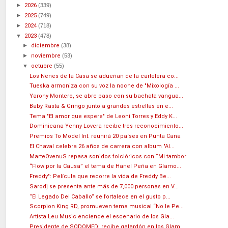
►
2026
(339)
►
2025
(749)
►
2024
(718)
▼
2023
(478)
►
diciembre
(38)
►
noviembre
(53)
▼
octubre
(55)
Los Nenes de la Casa se adueñan de la cartelera co...
Tueska armoniza con su voz la noche de "Mixología ...
Yarony Montero, se abre paso con su bachata vangua...
Baby Rasta & Gringo junto a grandes estrellas en e...
Tema "El amor que espere" de Leoni Torres y Eddy K...
Dominicana Yenny Lovera recibe tres reconocimiento...
Premios To Model Int. reunirá 20 países en Punta Cana
El Chaval celebra 26 años de carrera con album "Al...
MarteOvenuS repasa sonidos folclóricos con “Mi tambor
“Flow por la Causa” el tema de Hanel Peña en Glamo...
Freddy": Película que recorre la vida de Freddy Be...
Sarodj se presenta ante más de 7,000 personas en V...
“El Legado Del Caballo” se fortalece en el gusto p...
Scorpion King RD, promueven tema musical “No le Pe...
Artista Leu Music enciende el escenario de los Gla...
Presidente de SODOMEDI recibe galardón en los Glam...