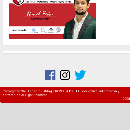
Copyright ©
2026
EspacioRDMag / REVISTA DIGITAL educativa, informativa y
entretenida
All Right Reserved
COD