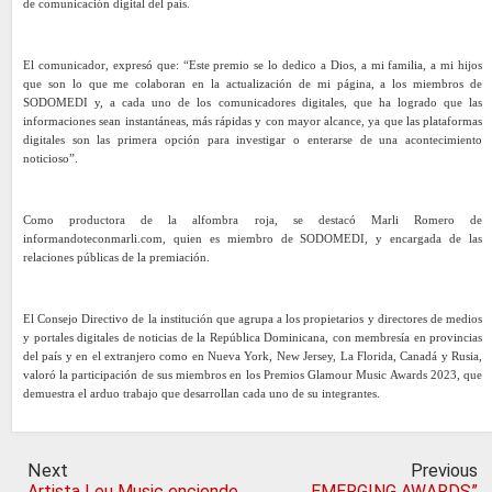
de comunicación digital del país.
El comunicador, expresó que: “Este premio se lo dedico a Dios, a mi familia, a mi hijos
que son lo que me colaboran en la actualización de mi página, a los miembros de
SODOMEDI y, a cada uno de los comunicadores digitales, que ha logrado que las
informaciones sean instantáneas, más rápidas y con mayor alcance, ya que las plataformas
digitales son las primera opción para investigar o enterarse de una acontecimiento
noticioso”.
Como productora de la alfombra roja, se destacó Marli Romero de
informandoteconmarli.com, quien es miembro de SODOMEDI, y encargada de las
relaciones públicas de la premiación.
El Consejo Directivo de la institución que agrupa a los propietarios y directores de medios
y portales digitales de noticias de la República Dominicana, con membresía en provincias
del país y en el extranjero como en Nueva York, New Jersey, La Florida, Canadá y Rusia,
valoró la participación de sus miembros en los Premios Glamour Music Awards 2023, que
demuestra el arduo trabajo que desarrollan cada uno de su integrantes.
Next
Previous
Artista Leu Music enciende
EMERGING AWARDS”