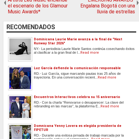
el escenario de los Glamour
Engalana Bogotá con una
Music Awards*
lluvia de estrellas
RECOMENDADOS
Dominicana Laurie Marie avanza a la final de "Next
Runway Star 2026"
NY.- La periodista Laurie Marie Santos continúa cosechando éxitos
al clasificar a la gran final de l...
Read more
Luz García defiende la comunicación responsable
RD.- Luz García, sigue marcando pautas tras 25 años de
trayectoria. En una conversación recient...
Read more
Encuentros Interactivos celebra su 15 aniversario
RD.- Con la charla “Renovarse o desaparecer: La clave del
rebranding en las marcas”, la plataforma E...
Read more
Domnicana Yenny Lovera es elegida presidenta de
FIPETUR
RD.- Durante una exitosa jornada de trabajo marcada por la