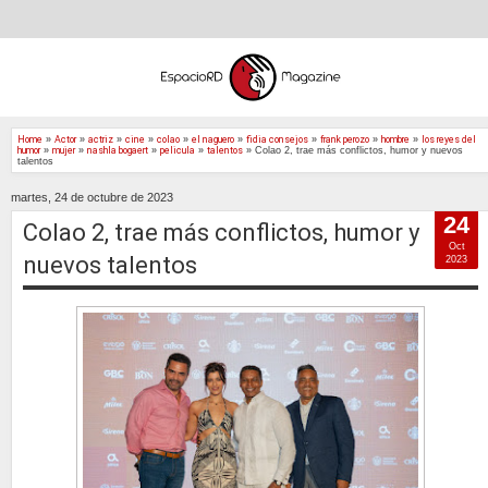
Home
»
Actor
»
actriz
»
cine
»
colao
»
el naguero
»
fidia consejos
»
frank perozo
»
hombre
»
los reyes del
humor
»
mujer
»
nashla bogaert
»
pelicula
»
talentos
»
Colao 2, trae más conflictos, humor y nuevos
talentos
martes, 24 de octubre de 2023
24
Colao 2, trae más conflictos, humor y
Oct
nuevos talentos
2023