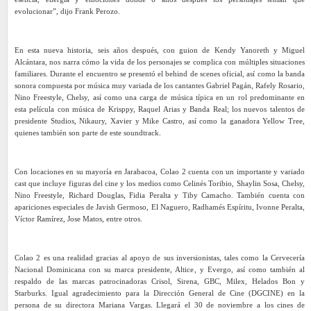
evolucionar”, dijo Frank Perozo.
En esta nueva historia, seis años después, con guion de Kendy Yanoreth y Miguel
Alcántara, nos narra cómo la vida de los personajes se complica con múltiples situaciones
familiares. Durante el encuentro se presentó el behind de scenes oficial, así como la banda
sonora compuesta por música muy variada de los cantantes Gabriel Pagán, Rafely Rosario,
Nino Freestyle, Chelsy, así como una carga de música típica en un rol predominante en
esta película con música de Krisppy, Raquel Arias y Banda Real; los nuevos talentos de
presidente Studios, Nikaury, Xavier y Mike Castro, así como la ganadora Yellow Tree,
quienes también son parte de este soundtrack.
Con locaciones en su mayoría en Jarabacoa, Colao 2 cuenta con un importante y variado
cast que incluye figuras del cine y los medios como Celinés Toribio, Shaylin Sosa, Chelsy,
Nino Freestyle, Richard Douglas, Fidia Peralta y Tiby Camacho. También cuenta con
apariciones especiales de Javish Germoso, El Naguero, Radhamés Espíritu, Ivonne Peralta,
Víctor Ramírez, Jose Matos, entre otros.
Colao 2 es una realidad gracias al apoyo de sus inversionistas, tales como la Cervecería
Nacional Dominicana con su marca presidente, Altice, y Evergo, así como también al
respaldo de las marcas patrocinadoras Crisol, Sirena, GBC, Milex, Helados Bon y
Starburks. Igual agradecimiento para la Dirección General de Cine (DGCINE) en la
persona de su directora Mariana Vargas. Llegará el 30 de noviembre a los cines de