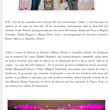
R.D.- Una de las comedias más icónicas del cine dominicano, Colao 2, está lista para su
estreno en las salas de cine este 30 de noviembre, nuevamente bajo la dirección del
cineasta Frank Perozo, protagonizada por los reyes del humor, Raymond Pozo y Miguel
Céspedes, Nashla Bogaert y Manny Pérez, junto a los antagonistas de esta nueva historia,
Karen Yapoort y Alejandro Nones.
Colao 2 cuenta la historia de Antonio (Manny Pérez), el humilde cafetero de Jarabacoa
que se enamoró de Laura (Nashla Bogaert), una exitosa abogada capitaleña, quien tiene
un nuevo proyecto para que su esposa no se desencante de él y de su nueva vida en el
campo: “La ruta del café orgánico”. En el proceso de hacer realidad su nuevo proyecto,
Rafael (Raymond Pozo) y Felipe (Miguel Céspedes), sus primos que vienen de visita a
Jarabacoa, le proponen que presente el proyecto a uno de los hombres más ricos del
pueblo, el problema es que para que este acceda a recibirlo, deben lograrlo a través de su
hija Micaela (Karen Yapoort), ex novia de Antonio que ha regresado de Nueva York, lo
que genera una cadena de situaciones.