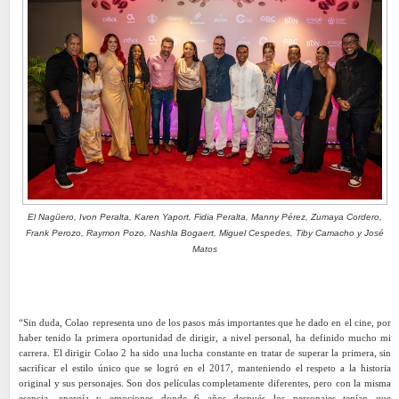
El Nagüero, Ivon Peralta, Karen Yaport, Fidia Peralta, Manny Pérez, Zumaya Cordero,
Frank Perozo, Raymon Pozo, Nashla Bogaert, Miguel Cespedes, Tiby Camacho y José
Matos
“Sin duda, Colao representa uno de los pasos más importantes que he dado en el cine, por
haber tenido la primera oportunidad de dirigir, a nivel personal, ha definido mucho mi
carrera. El dirigir Colao 2 ha sido una lucha constante en tratar de superar la primera, sin
sacrificar el estilo único que se logró en el 2017, manteniendo el respeto a la historia
original y sus personajes. Son dos películas completamente diferentes, pero con la misma
esencia, energía y emociones donde 6 años después los personajes tenían que