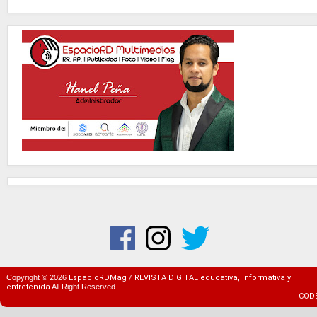
Copyright ©
2026
EspacioRDMag / REVISTA DIGITAL educativa, informativa y
entretenida
All Right Reserved
COD