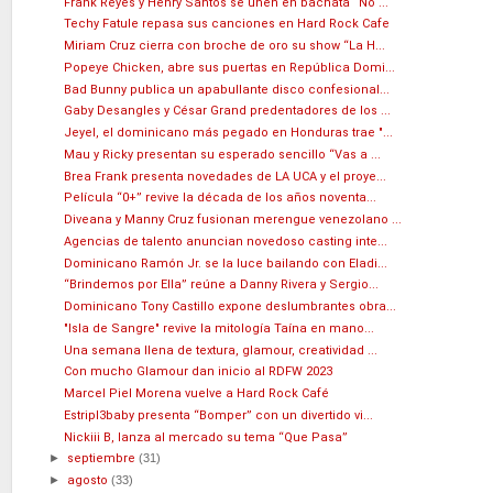
Frank Reyes y Henry Santos se unen en bachata “No ...
Techy Fatule repasa sus canciones en Hard Rock Cafe
Miriam Cruz cierra con broche de oro su show “La H...
Popeye Chicken, abre sus puertas en República Domi...
Bad Bunny publica un apabullante disco confesional...
Gaby Desangles y César Grand predentadores de los ...
Jeyel, el dominicano más pegado en Honduras trae "...
Mau y Ricky presentan su esperado sencillo “Vas a ...
Brea Frank presenta novedades de LA UCA y el proye...
Película “0+” revive la década de los años noventa...
Diveana y Manny Cruz fusionan merengue venezolano ...
Agencias de talento anuncian novedoso casting inte...
Dominicano Ramón Jr. se la luce bailando con Eladi...
“Brindemos por Ella” reúne a Danny Rivera y Sergio...
Dominicano Tony Castillo expone deslumbrantes obra...
"Isla de Sangre" revive la mitología Taína en mano...
Una semana llena de textura, glamour, creatividad ...
Con mucho Glamour dan inicio al RDFW 2023
Marcel Piel Morena vuelve a Hard Rock Café
Estripl3baby presenta “Bomper” con un divertido vi...
Nickiii B, lanza al mercado su tema “Que Pasa”
►
septiembre
(31)
►
agosto
(33)