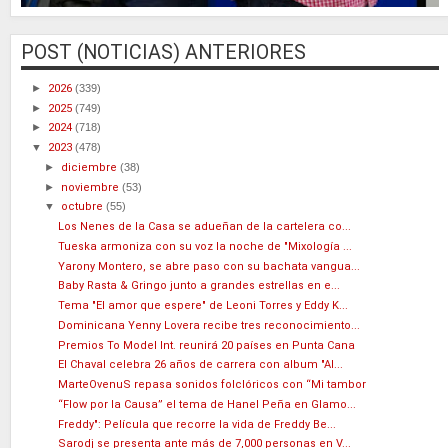
POST (NOTICIAS) ANTERIORES
►
2026
(339)
►
2025
(749)
►
2024
(718)
▼
2023
(478)
►
diciembre
(38)
►
noviembre
(53)
▼
octubre
(55)
Los Nenes de la Casa se adueñan de la cartelera co...
Tueska armoniza con su voz la noche de "Mixología ...
Yarony Montero, se abre paso con su bachata vangua...
Baby Rasta & Gringo junto a grandes estrellas en e...
Tema "El amor que espere" de Leoni Torres y Eddy K...
Dominicana Yenny Lovera recibe tres reconocimiento...
Premios To Model Int. reunirá 20 países en Punta Cana
El Chaval celebra 26 años de carrera con album "Al...
MarteOvenuS repasa sonidos folclóricos con “Mi tambor
“Flow por la Causa” el tema de Hanel Peña en Glamo...
Freddy": Película que recorre la vida de Freddy Be...
Sarodj se presenta ante más de 7,000 personas en V...