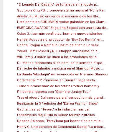
“El Legado Del Caballo” se fortalece en el gusto p...
Scorpion King RD, promueven tema musical “No le Pe...
Artista Leu Music enciende el escenario de los Gla...
Presidente de SODOMEDI recibe galardón en los Glam...
EMERGING AWARDS” Engalana Bogotá con una lluvia de...
Colao 2, trae más conflictos, humor y nuevos talentos
Hansel Acocotealo, productor de “Boy Boy Remix” en...
Gabriel Pagán & Nathalie Hazim deleitan a universi...
Yaisel LM ft Blessed y NLE Choppa surealistas en a...
Will.i.am y J Balvin se unen a las emociones de la...
DJ Marion representa a los domi en la semana hispa...
Derroche de talentos y música en el Glamour Music ...
La Banda "Aljadaqui" es reconocida en Premios Glamour
Obra teatral “12 Princesas en Guerra" llega las ta...
Tema "Dominicana" de los artistas Yotuel Romero y ...
Pinpenela regresa con "Siempre Juntos Tour"
Tras el récord Guinness para el sancocho más grand...
Realizarán la 3.ª edición del "Etérea Fashion Show"
Gabriel trae su "Tesoro" a la industria musical
Espectáculo "Aquí Está la Salsa" reunirá estrellas...
Dascha Polanco, “Estoy loca por hacer cine en mi p...
Henry G: Una canción de Conciencia Social "La mism...