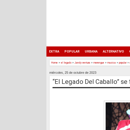
EXTRA
POPULAR
URBANA
ALTERNATIVO
Home
»
el legado
»
Jandy ventura
»
merengue
»
musica
»
popular
»
miércoles, 25 de octubre de 2023
“El Legado Del Caballo” se 