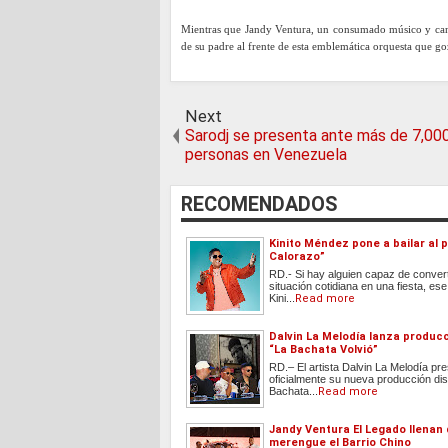
Mientras que Jandy Ventura, un consumado músico y cant
de su padre al frente de esta emblemática orquesta que go
Next
Sarodj se presenta ante más de 7,00
personas en Venezuela
RECOMENDADOS
Kinito Méndez pone a bailar al p
Calorazo”
RD.- Si hay alguien capaz de convert
situación cotidiana en una fiesta, ese
Kini...
Read more
Dalvin La Melodía lanza produc
“La Bachata Volvió”
RD.– El artista Dalvin La Melodía pr
oficialmente su nueva producción dis
Bachata...
Read more
Jandy Ventura El Legado llenan
merengue el Barrio Chino