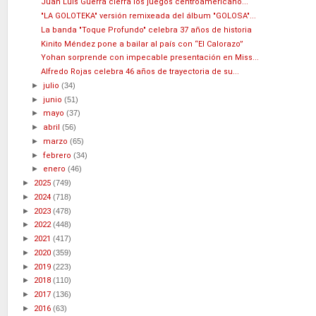
Juan Luis Guerra cierra los juegos centroamericano...
"LA GOLOTEKA" versión remixeada del álbum "GOLOSA"...
La banda "Toque Profundo" celebra 37 años de historia
Kinito Méndez pone a bailar al país con “El Calorazo”
Yohan sorprende con impecable presentación en Miss...
Alfredo Rojas celebra 46 años de trayectoria de su...
►
julio
(34)
►
junio
(51)
►
mayo
(37)
►
abril
(56)
►
marzo
(65)
►
febrero
(34)
►
enero
(46)
►
2025
(749)
►
2024
(718)
►
2023
(478)
►
2022
(448)
►
2021
(417)
►
2020
(359)
►
2019
(223)
►
2018
(110)
►
2017
(136)
►
2016
(63)