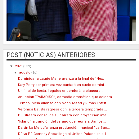
POST (NOTICIAS) ANTERIORES
▼
2026
(339)
▼
agosto
(16)
Dominicana Laurie Marie avanza a la final de "Next...
Katy Perry por primera vez cantará en suelo domini...
Un final de fiesta: Ilegales encenderá la clausura...
Anuncian “PARADISO”, comedia dramática que celebra...
Tempo inicia alianza con Noah Assad y Rimas Entert...
Verónica Batista regresa con la tercera temporada ...
DJ Stream consolida su carrera con proyección inte...
"Island" la canción del verano que reune a DaniLei...
Dalvin La Melodía lanza producción musical “La Bac...
DR vs PR Comedy Show llega al United Palace este 1...