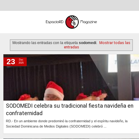
Mostrando las entradas con la etiqueta
sodomedi
.
Mostrar todas las
entradas
23
Dec
martes, 23 de diciembre de 2025
2025
miércoles, 3 de septiembre de 2025
sábado, 8 de marzo de 2025
sábado, 8 de febrero de 2025
lunes, 2 de diciembre de 2024
SODOMEDI celebra su tradicional fiesta navideña en
martes, 19 de noviembre de 2024
confraternidad
lunes, 18 de noviembre de 2024
RD.- En un ambiente donde predominó la confraternidad y el espíritu navideño, la
martes, 12 de noviembre de 2024
Sociedad Dominicana de Medios Digitales (SODOMEDI) celebró ...
jueves, 24 de octubre de 2024
Continúa »