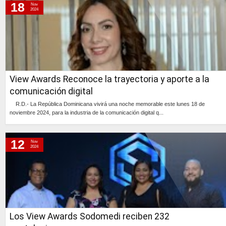
18
Nov
2024
View Awards Reconoce la trayectoria y aporte a la
comunicación digital
R.D.- La República Dominicana vivirá una noche memorable este lunes 18 de
noviembre 2024, para la industria de la comunicación digital q...
Continúa »
12
Nov
2024
Los View Awards Sodomedi reciben 232