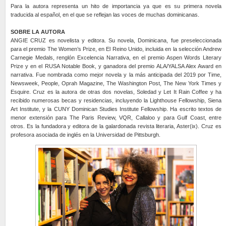
Para la autora representa un hito de importancia ya que es su primera novela
traducida al español, en el que se reflejan las voces de muchas dominicanas.
SOBRE LA AUTORA
ANGIE CRUZ es novelista y editora. Su novela, Dominicana, fue preseleccionada
para el premio The Women’s Prize, en El Reino Unido, incluida en la selección Andrew
Carnegie Medals, renglón Excelencia Narrativa, en el premio Aspen Words Literary
Prize y en el RUSA Notable Book, y ganadora del premio ALA/YALSA Alex Award en
narrativa. Fue nombrada como mejor novela y la más anticipada del 2019 por Time,
Newsweek, People, Oprah Magazine, The Washington Post, The New York Times y
Esquire. Cruz es la autora de otras dos novelas, Soledad y Let It Rain Coffee y ha
recibido numerosas becas y residencias, incluyendo la Lighthouse Fellowship, Siena
Art Institute, y la CUNY Dominican Studies Institute Fellowship. Ha escrito textos de
menor extensión para The Paris Review, VQR, Callaloo y para Gulf Coast, entre
otros. Es la fundadora y editora de la galardonada revista literaria, Aster(ix). Cruz es
profesora asociada de inglés en la Universidad de Pittsburgh.