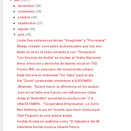
2021
►
diciembre
(38)
►
noviembre
(28)
►
octubre
(39)
►
septiembre
(27)
►
agosto
(94)
▼
julio
(39)
Linda Dee estrena sus temas “Imagínate” y “Porcelana”
Miway, creador conceptos audiovisuales que hoy son...
Badir se va en la linea romantica con “Temprano”
"Los Vecinos de Arriba" se mudan al Teatro Nacional
Amor, emoción y derroche de talento vocal en TVD
Promo 809, un visionario del movimiento urbano
Eddy Herrera en entrevista "Sin Tabú" para el día ...
Via "Zoom" juramentan miembros a SODOMEDI
JBramah, “Quiero hacer la diferencia en los audiov...
Julio en la Calle une fuerza con Influencers Calax...
Gotay el "Autentiko” presenta su producción “C.A....
UNA ESTAMPA... "Cooperativa Empresarial - Lo Corre...
Ben Anthony, la voz en Toronto que hace música par...
Clari Peguero es una autora audaz
Freddy Acosta se reafirma como “El Caballero del M...
Valentina brinda musica urbana fresca