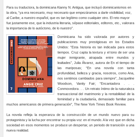
Para su traductora, la dominicana Kianny N. Antigua, que incluyó dominicanismos en
la obra, “ya era necesario, muy necesario que empezáramos a darle visibilidad, voz,
al Caribe, a nuestro español, que es tan legítimo como cualquier otro. El reto mayor
fue justamente ese, que la industria literaria, sépase editoriales, editores, etc., valorara
la importancia de lo autóctono, de lo nuestro”.
Dominicana ha sido valorada por autores y
publicaciones muy prestigiosas en los Estados
Unidos: “Esta historia es tan indicada para estos
tiempos. Cruz capta la textura y el tono de ser una
mujer inmigrante, atrapada entre mundos y
lealtades”, Julia Álvarez, autora de En el tiempo de
las mariposas; “En una novela con tanta
profundidad, belleza y gracia, nosotros, como Ana,
nos sentimos cambiados para siempre”, Jacqueline
Woodson, Vanity Fair; “Encantadora . . .
Conmovedora . . . Un retrato íntimo de la naturaleza
transaccional del matrimonio y la rentabilidad de la
feminidad y la ciudadanía, demasiado familiar para
muchos americanos de primera generación”, The New York Times Book Review.
La novela refleja la esperanza de la construcción de un mundo nuevo para su
protagonista y la lucha por encontrar su propia voz en el mundo. A la vez que en dicha
sociedad en esos momentos se produce un despertar, un periodo de transición a una
nueva realidad.