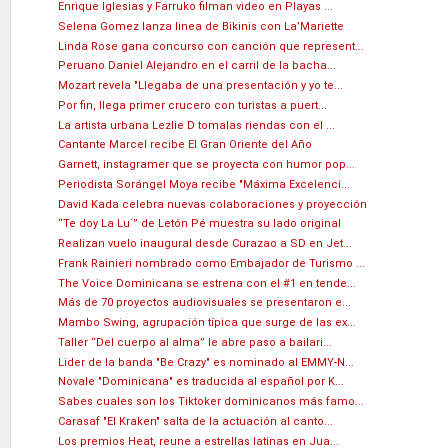
Enrique Iglesias y Farruko filman video en Playas ...
Selena Gomez lanza linea de Bikinis con La’Mariette
Linda Rose gana concurso con canción que represent...
Peruano Daniel Alejandro en el carril de la bacha...
Mozart revela "Llegaba de una presentación y yo te...
Por fin, llega primer crucero con turistas a puert...
La artista urbana Lezlie D tomalas riendas con el ...
Cantante Marcel recibe El Gran Oriente del Año
Garnett, instagramer que se proyecta con humor pop...
Periodista Sorángel Moya recibe "Máxima Excelenci...
David Kada celebra nuevas colaboraciones y proyección
“Te doy La Lu´” de Letón Pé muestra su lado original
Realizan vuelo inaugural desde Curazao a SD en Jet...
Frank Rainieri nombrado como Embajador de Turismo ...
The Voice Dominicana se estrena con el #1 en tende...
Más de 70 proyectos audiovisuales se presentaron e...
Mambo Swing, agrupación típica que surge de las ex...
Taller “Del cuerpo al alma” le abre paso a bailari...
Lider de la banda "Be Crazy" es nominado al EMMY-N...
Novale "Dominicana" es traducida al español por K...
Sabes cuales son los Tiktoker dominicanos más famo...
Carasaf "El Kraken" salta de la actuación al canto...
Los premios Heat, reune a estrellas latinas en Jua...