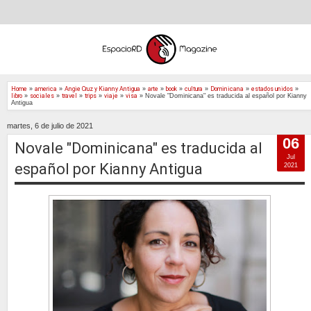
Home
»
america
»
Angie Cruz y Kianny Antigua
»
arte
»
book
»
cultura
»
Dominicana
»
estados unidos
»
libro
»
sociales
»
travel
»
trips
»
viaje
»
visa
»
Novale "Dominicana" es traducida al español por Kianny
Antigua
martes, 6 de julio de 2021
06
Novale "Dominicana" es traducida al
Jul
español por Kianny Antigua
2021