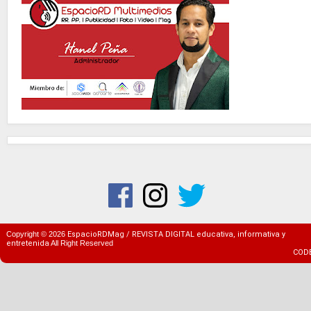
Copyright ©
2026
EspacioRDMag / REVISTA DIGITAL educativa, informativa y
entretenida
All Right Reserved
COD