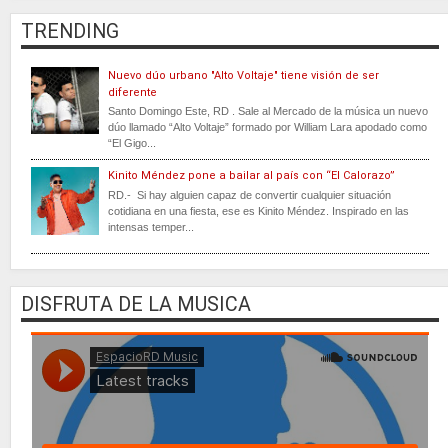
TRENDING
Nuevo dúo urbano "Alto Voltaje" tiene visión de ser
diferente
Santo Domingo Este, RD . Sale al Mercado de la música un nuevo
dúo llamado “Alto Voltaje” formado por William Lara apodado como
“El Gigo...
Kinito Méndez pone a bailar al país con “El Calorazo”
RD.- Si hay alguien capaz de convertir cualquier situación
cotidiana en una fiesta, ese es Kinito Méndez. Inspirado en las
intensas temper...
DISFRUTA DE LA MUSICA