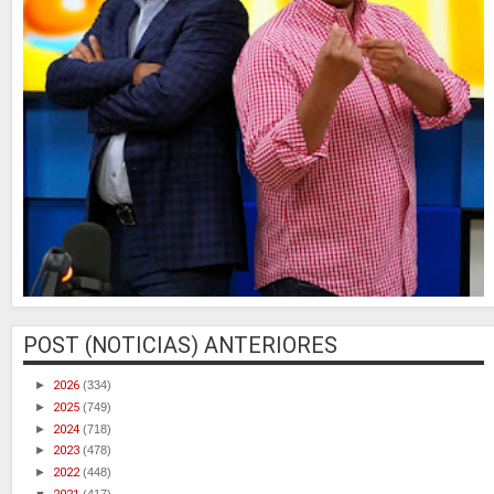
POST (NOTICIAS) ANTERIORES
►
2026
(334)
►
2025
(749)
►
2024
(718)
►
2023
(478)
►
2022
(448)
▼
(417)