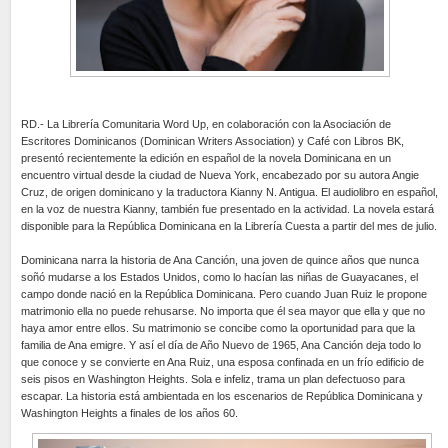
RD.- La Librería Comunitaria Word Up, en colaboración con la Asociación de
Escritores Dominicanos (Dominican Writers Association) y Café con Libros BK,
presentó recientemente la edición en español de la novela Dominicana en un
encuentro virtual desde la ciudad de Nueva York, encabezado por su autora Angie
Cruz, de origen dominicano y la traductora Kianny N. Antigua. El audiolibro en español,
en la voz de nuestra Kianny, también fue presentado en la actividad. La novela estará
disponible para la República Dominicana en la Librería Cuesta a partir del mes de julio.
Dominicana narra la historia de Ana Canción, una joven de quince años que nunca
soñó mudarse a los Estados Unidos, como lo hacían las niñas de Guayacanes, el
campo donde nació en la República Dominicana. Pero cuando Juan Ruiz le propone
matrimonio ella no puede rehusarse. No importa que él sea mayor que ella y que no
haya amor entre ellos. Su matrimonio se concibe como la oportunidad para que la
familia de Ana emigre. Y así el día de Año Nuevo de 1965, Ana Canción deja todo lo
que conoce y se convierte en Ana Ruiz, una esposa confinada en un frío edificio de
seis pisos en Washington Heights. Sola e infeliz, trama un plan defectuoso para
escapar. La historia está ambientada en los escenarios de República Dominicana y
Washington Heights a finales de los años 60.