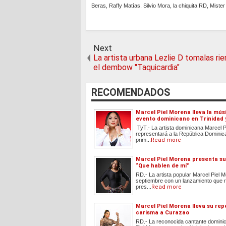
Beras, Raffy Matías, Silvio Mora, la chiquita RD, Mister
Next
La artista urbana Lezlie D tomalas ri
el dembow "Taquicardia"
RECOMENDADOS
Marcel Piel Morena lleva la músi
evento dominicano en Trinidad
TyT.- La artista dominicana Marcel 
representará a la República Dominic
prim...
Read more
Marcel Piel Morena presenta su
“Que hablen de mí”
RD.- La artista popular Marcel Piel M
septiembre con un lanzamiento que 
pres...
Read more
Marcel Piel Morena lleva su rep
carisma a Curazao
RD.- La reconocida cantante domini