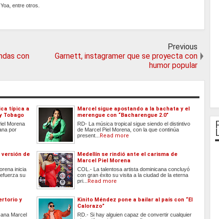
 Yoa, entre otros.
Previous
endas con
Garnett, instagramer que se proyecta con
humor popular
ca típica a
Marcel sigue apostando a la bachata y el
 y Tobago
merengue con “Bacharengue 2.0”
Piel Morena
RD- La música tropical sigue siendo el distintivo
ana por
de Marcel Piel Morena, con la que continúa
present...
Read more
 versión de
Medellín se rindió ante el carisma de
Marcel Piel Morena
orena inicia
COL.- La talentosa artista dominicana concluyó
refuerza su
con gran éxito su visita a la ciudad de la eterna
pri...
Read more
ertorio y
Kinito Méndez pone a bailar al país con “El
Calorazo”
cana Marcel
RD.- Si hay alguien capaz de convertir cualquier