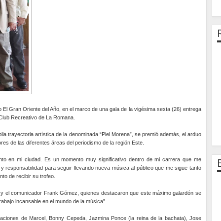
o El Gran Oriente del Año, en el marco de una gala de la vigésima sexta (26) entrega
l Club Recreativo de La Romana.
lia trayectoria artística de la denominada “Piel Morena”, se premió además, el arduo
res de las diferentes áreas del periodismo de la región Este.
nto en mi ciudad. Es un momento muy significativo dentro de mi carrera que me
y responsabilidad para seguir llevando nueva música al público que me sigue tanto
to de recibir su trofeo.
z y el comunicador Frank Gómez, quienes destacaron que este máximo galardón se
rabajo incansable en el mundo de la música”.
ctuaciones de Marcel, Bonny Cepeda, Jazmina Ponce (la reina de la bachata), Jose