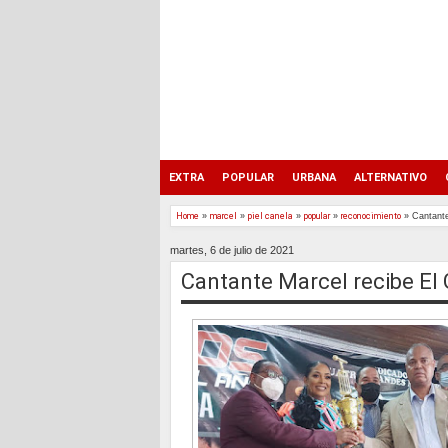
EXTRA
POPULAR
URBANA
ALTERNATIVO
Home
»
marcel
»
piel canela
»
popular
»
reconocimiento
»
Cantante
martes, 6 de julio de 2021
Cantante Marcel recibe El 