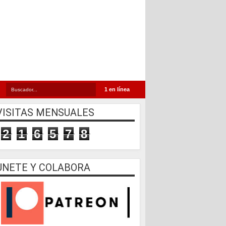
1 en línea
VISITAS MENSUALES
2
1
6
5
7
8
UNETE Y COLABORA