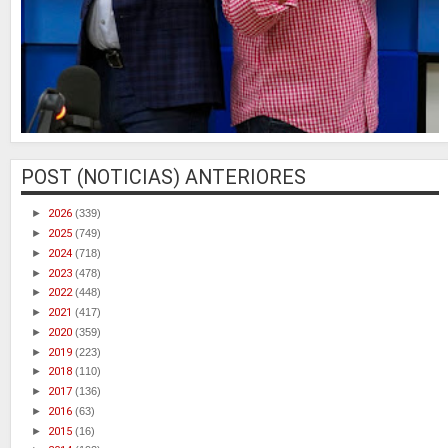
POST (NOTICIAS) ANTERIORES
►
2026
(339)
►
2025
(749)
►
2024
(718)
►
2023
(478)
►
2022
(448)
►
2021
(417)
►
2020
(359)
►
2019
(223)
►
2018
(110)
►
2017
(136)
►
2016
(63)
►
2015
(16)