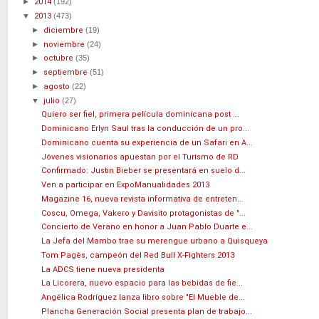
►
2014
(192)
▼
2013
(473)
►
diciembre
(19)
►
noviembre
(24)
►
octubre
(35)
►
septiembre
(51)
►
agosto
(22)
▼
julio
(27)
Quiero ser fiel, primera película dominicana post ...
Dominicano Erlyn Saul tras la conducción de un pro...
Dominicano cuenta su experiencia de un Safari en A...
Jóvenes visionarios apuestan por el Turismo de RD
Confirmado: Justin Bieber se presentará en suelo d...
Ven a participar en ExpoManualidades 2013
Magazine 16, nueva revista informativa de entreten...
Coscu, Omega, Vakero y Davisito protagonistas de "...
Concierto de Verano en honor a Juan Pablo Duarte e...
La Jefa del Mambo trae su merengue urbano a Quisqueya
Tom Pagès, campeón del Red Bull X-Fighters 2013
La ADCS tiene nueva presidenta
La Licorera, nuevo espacio para las bebidas de fie...
Angélica Rodríguez lanza libro sobre "El Mueble de...
Plancha Generación Social presenta plan de trabajo...