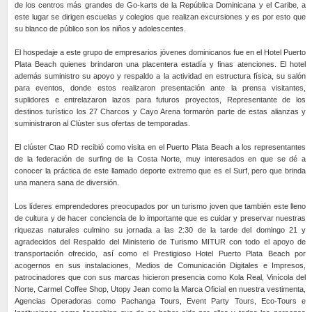
de los centros más grandes de Go-karts de la República Dominicana y el Caribe, a
este lugar se dirigen escuelas y colegios que realizan excursiones y es por esto que
su blanco de público son los niños y adolescentes.
El hospedaje a este grupo de empresarios jóvenes dominicanos fue en el Hotel Puerto
Plata Beach quienes brindaron una placentera estadía y finas atenciones. El hotel
además suministro su apoyo y respaldo a la actividad en estructura física, su salón
para eventos, donde estos realizaron presentación ante la prensa visitantes,
suplidores e entrelazaron lazos para futuros proyectos, Representante de los
destinos turístico los 27 Charcos y Cayo Arena formaròn parte de estas alianzas y
suministraron al Clùster sus ofertas de temporadas.
El clúster Ctao RD recibió como visita en el Puerto Plata Beach a los representantes
de la federación de surfing de la Costa Norte, muy interesados en que se dé a
conocer la práctica de este llamado deporte extremo que es el Surf, pero que brinda
una manera sana de diversión.
Los líderes emprendedores preocupados por un turismo joven que también este lleno
de cultura y de hacer conciencia de lo importante que es cuidar y preservar nuestras
riquezas naturales culmino su jornada a las 2:30 de la tarde del domingo 21 y
agradecidos del Respaldo del Ministerio de Turismo MITUR con todo el apoyo de
transportación ofrecido, así como el Prestigioso Hotel Puerto Plata Beach por
acogernos en sus instalaciones, Medios de Comunicación Digitales e Impresos,
patrocinadores que con sus marcas hicieron presencia como Kola Real, Vinícola del
Norte, Carmel Coffee Shop, Utopy Jean como la Marca Oficial en nuestra vestimenta,
Agencias Operadoras como Pachanga Tours, Event Party Tours, Eco-Tours e