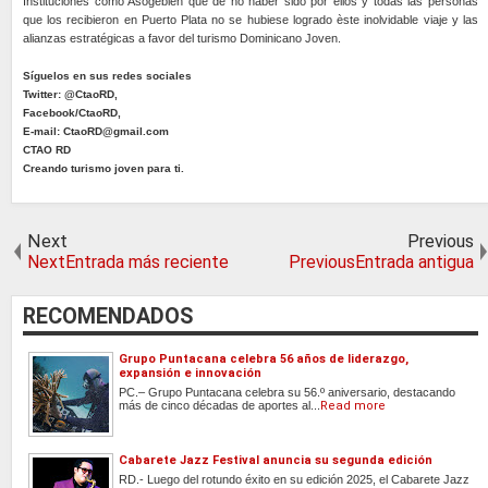
Instituciones como Asogebien que de no haber sido por ellos y todas las personas
que los recibieron en Puerto Plata no se hubiese logrado èste inolvidable viaje y las
alianzas estratégicas a favor del turismo Dominicano Joven.
Síguelos en sus redes sociales
Twitter: @CtaoRD,
Facebook/CtaoRD,
E-mail: CtaoRD@gmail.com
CTAO RD
Creando turismo joven para ti.
Next
Previous
NextEntrada más reciente
PreviousEntrada antigua
RECOMENDADOS
Grupo Puntacana celebra 56 años de liderazgo,
expansión e innovación
PC.– Grupo Puntacana celebra su 56.º aniversario, destacando
más de cinco décadas de aportes al...
Read more
Cabarete Jazz Festival anuncia su segunda edición
RD.- Luego del rotundo éxito en su edición 2025, el Cabarete Jazz