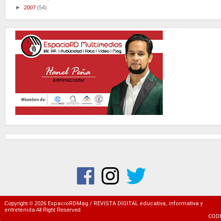
►
2007
(54)
Copyright ©
2026
EspacioRDMag / REVISTA DIGITAL educativa, informativa y
entretenida
All Right Reserved
COD