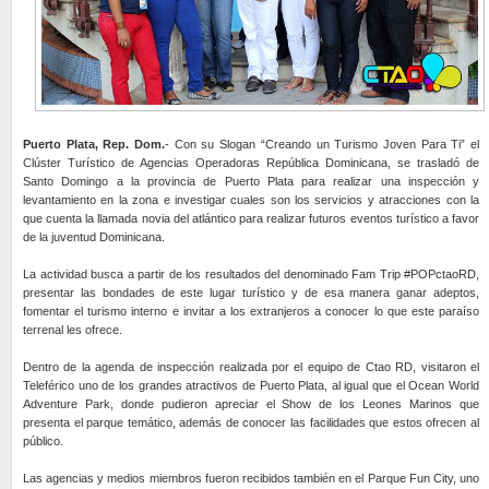
Puerto Plata, Rep. Dom.
- Con su Slogan “Creando un Turismo Joven Para Ti” el
Clúster Turístico de Agencias Operadoras República Dominicana, se trasladó de
Santo Domingo a la provincia de Puerto Plata para realizar una inspección y
levantamiento en la zona e investigar cuales son los servicios y atracciones con la
que cuenta la llamada novia del atlántico para realizar futuros eventos turístico a favor
de la juventud Dominicana.
La actividad busca a partir de los resultados del denominado Fam Trip #POPctaoRD,
presentar las bondades de este lugar turístico y de esa manera ganar adeptos,
fomentar el turismo interno e invitar a los extranjeros a conocer lo que este paraíso
terrenal les ofrece.
Dentro de la agenda de inspección realizada por el equipo de Ctao RD, visitaron el
Teleférico uno de los grandes atractivos de Puerto Plata, al igual que el Ocean World
Adventure Park, donde pudieron apreciar el Show de los Leones Marinos que
presenta el parque temático, además de conocer las facilidades que estos ofrecen al
público.
Las agencias y medios miembros fueron recibidos también en el Parque Fun City, uno