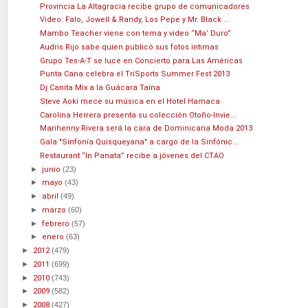
Provincia La Altagracia recibe grupo de comunicadores
Video: Falo, Jowell & Randy, Los Pepe y Mr. Black ...
Mambo Teacher viene con tema y video “Ma’ Duro”
Audris Rijo sabe quien publicó sus fotos intimas
Grupo Tes-A-T se luce en Concierto para Las Américas
Punta Cana celebra el TriSports Summer Fest 2013
Dj Canita Mix a la Guácara Taína
Steve Aoki mece su música en el Hotel Hamaca
Carolina Herrera presenta su colección Otoño-Invie...
Marihenny Rivera será la cara de Dominicana Moda 2013
Gala "Sinfonía Quisqueyana" a cargo de la Sinfónic...
Restaurant “In Panata” recibe a jóvenes del CTAO
►
junio
(23)
►
mayo
(43)
►
abril
(49)
►
marzo
(60)
►
febrero
(57)
►
enero
(63)
►
2012
(479)
►
2011
(699)
►
2010
(743)
►
2009
(582)
►
2008
(427)