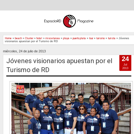
Home
»
beach
»
Cluster
»
hotel
»
miscelanea
»
playa
»
puerto plata
»
tour
»
turismo
»
turista
»
Jóvenes
visionarios apuestan por el Turismo de RD
miércoles, 24 de julio de 2013
24
Jóvenes visionarios apuestan por el
Jul
Turismo de RD
2013