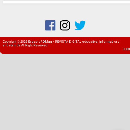
Copyright ©
2026
EspacioRDMag / REVISTA DIGITAL educativa, informativa y
entretenida
All Right Reserved
COD