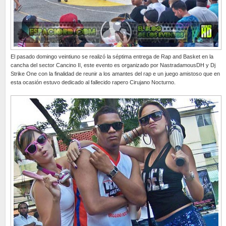
El pasado domingo veintiuno se realizó la séptima entrega de Rap and Basket en la
cancha del sector Cancino II, este evento es organizado por NastradamousDH y Dj
Strike One con la finalidad de reunir a los amantes del rap e un juego amistoso que en
esta ocasión estuvo dedicado al fallecido rapero Cirujano Nocturno.