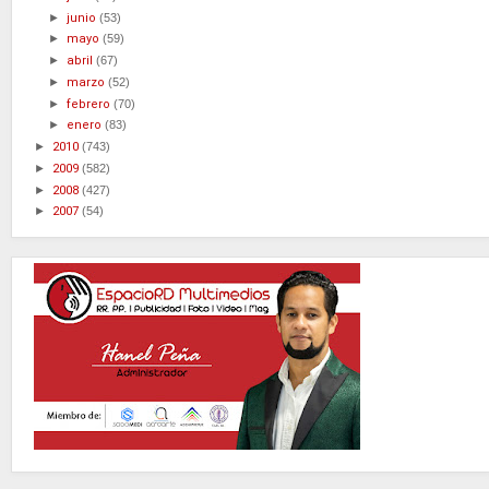
►
junio
(53)
►
mayo
(59)
►
abril
(67)
►
marzo
(52)
►
febrero
(70)
►
enero
(83)
►
2010
(743)
►
2009
(582)
►
2008
(427)
►
2007
(54)