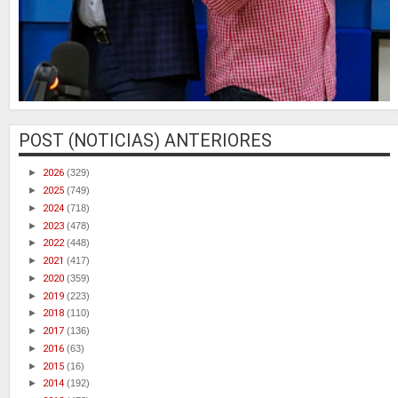
POST (NOTICIAS) ANTERIORES
►
2026
(329)
►
2025
(749)
►
2024
(718)
►
2023
(478)
►
2022
(448)
►
2021
(417)
►
2020
(359)
►
2019
(223)
►
2018
(110)
►
2017
(136)
►
2016
(63)
►
2015
(16)
►
2014
(192)