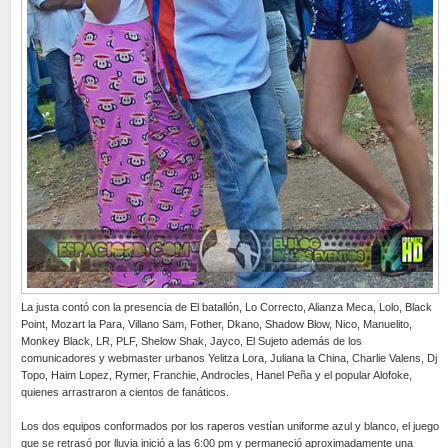
La justa contó con la presencia de El batallón, Lo Correcto, Alianza Meca, Lolo, Black
Point, Mozart la Para, Villano Sam, Fother, Dkano, Shadow Blow, Nico, Manuelito,
Monkey Black, LR, PLF, Shelow Shak, Jayco, El Sujeto además de los
comunicadores y webmaster urbanos Yelitza Lora, Juliana la China, Charlie Valens, Dj
Topo, Haim Lopez, Rymer, Franchie, Androcles, Hanel Peña y el popular Alofoke,
quienes arrastraron a cientos de fanáticos.
Los dos equipos conformados por los raperos vestían uniforme azul y blanco, el juego
que se retrasó por lluvia inició a las 6:00 pm y permaneció aproximadamente una