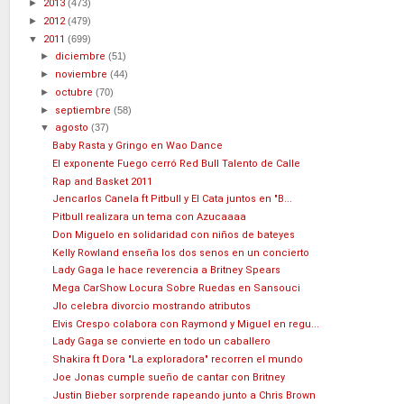
►
2013
(473)
►
2012
(479)
▼
2011
(699)
►
diciembre
(51)
►
noviembre
(44)
►
octubre
(70)
►
septiembre
(58)
▼
agosto
(37)
Baby Rasta y Gringo en Wao Dance
El exponente Fuego cerró Red Bull Talento de Calle
Rap and Basket 2011
Jencarlos Canela ft Pitbull y El Cata juntos en "B...
Pitbull realizara un tema con Azucaaaa
Don Miguelo en solidaridad con niños de bateyes
Kelly Rowland enseña los dos senos en un concierto
Lady Gaga le hace reverencia a Britney Spears
Mega CarShow Locura Sobre Ruedas en Sansouci
Jlo celebra divorcio mostrando atributos
Elvis Crespo colabora con Raymond y Miguel en regu...
Lady Gaga se convierte en todo un caballero
Shakira ft Dora "La exploradora" recorren el mundo
Joe Jonas cumple sueño de cantar con Britney
Justin Bieber sorprende rapeando junto a Chris Brown