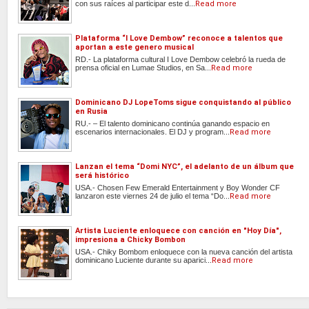
con sus raíces al participar este d...
Read more
Plataforma “I Love Dembow” reconoce a talentos que
aportan a este genero musical
RD.- La plataforma cultural I Love Dembow celebró la rueda de
prensa oficial en Lumae Studios, en Sa...
Read more
Dominicano DJ LopeToms sigue conquistando al público
en Rusia
RU.- – El talento dominicano continúa ganando espacio en
escenarios internacionales. El DJ y program...
Read more
Lanzan el tema “Domi NYC”, el adelanto de un álbum que
será histórico
USA.- Chosen Few Emerald Entertainment y Boy Wonder CF
lanzaron este viernes 24 de julio el tema “Do...
Read more
Artista Luciente enloquece con canción en "Hoy Día",
impresiona a Chicky Bombon
USA.- Chiky Bombom enloquece con la nueva canción del artista
dominicano Luciente durante su aparici...
Read more