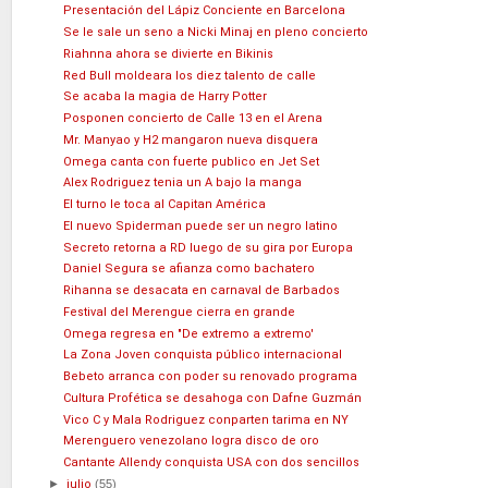
Presentación del Lápiz Conciente en Barcelona
Se le sale un seno a Nicki Minaj en pleno concierto
Riahnna ahora se divierte en Bikinis
Red Bull moldeara los diez talento de calle
Se acaba la magia de Harry Potter
Posponen concierto de Calle 13 en el Arena
Mr. Manyao y H2 mangaron nueva disquera
Omega canta con fuerte publico en Jet Set
Alex Rodriguez tenia un A bajo la manga
El turno le toca al Capitan América
El nuevo Spiderman puede ser un negro latino
Secreto retorna a RD luego de su gira por Europa
Daniel Segura se afianza como bachatero
Rihanna se desacata en carnaval de Barbados
Festival del Merengue cierra en grande
Omega regresa en "De extremo a extremo'
La Zona Joven conquista público internacional
Bebeto arranca con poder su renovado programa
Cultura Profética se desahoga con Dafne Guzmán
Vico C y Mala Rodriguez conparten tarima en NY
Merenguero venezolano logra disco de oro
Cantante Allendy conquista USA con dos sencillos
►
julio
(55)