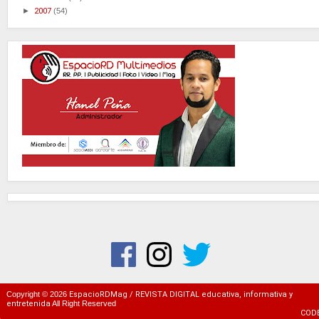
►
2007
(54)
Copyright ©
2026
EspacioRDMag / REVISTA DIGITAL educativa, informativa y
entretenida
All Right Reserved
COD