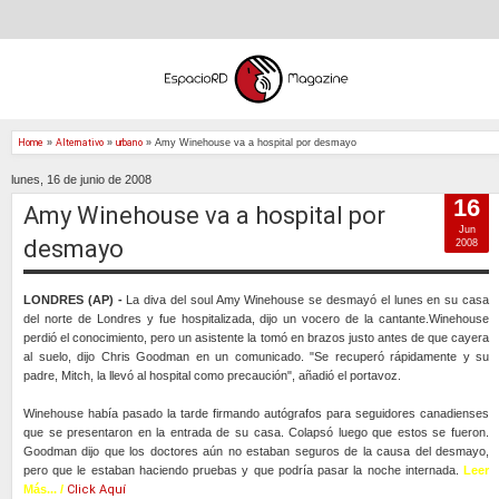
Home
»
Alternativo
»
urbano
»
Amy Winehouse va a hospital por desmayo
lunes, 16 de junio de 2008
16
Amy Winehouse va a hospital por
Jun
desmayo
2008
LONDRES (AP) -
La diva del soul Amy Winehouse se desmayó el lunes en su casa
del norte de Londres y fue hospitalizada, dijo un vocero de la cantante.Winehouse
perdió el conocimiento, pero un asistente la tomó en brazos justo antes de que cayera
al suelo, dijo Chris Goodman en un comunicado. "Se recuperó rápidamente y su
padre, Mitch, la llevó al hospital como precaución", añadió el portavoz.
Winehouse había pasado la tarde firmando autógrafos para seguidores canadienses
que se presentaron en la entrada de su casa. Colapsó luego que estos se fueron.
Goodman dijo que los doctores aún no estaban seguros de la causa del desmayo,
pero que le estaban haciendo pruebas y que podría pasar la noche internada.
Leer
Más... /
Click Aquí