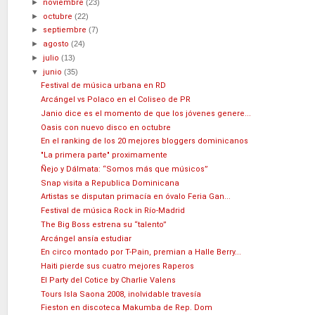
►
noviembre
(23)
►
octubre
(22)
►
septiembre
(7)
►
agosto
(24)
►
julio
(13)
▼
junio
(35)
Festival de música urbana en RD
Arcángel vs Polaco en el Coliseo de PR
Janio dice es el momento de que los jóvenes genere...
Oasis con nuevo disco en octubre
En el ranking de los 20 mejores bloggers dominicanos
"La primera parte" proximamente
Ñejo y Dálmata: “Somos más que músicos”
Snap visita a Republica Dominicana
Artistas se disputan primacía en óvalo Feria Gan...
Festival de música Rock in Río-Madrid
The Big Boss estrena su “talento”
Arcángel ansía estudiar
En circo montado por T-Pain, premian a Halle Berry...
Haiti pierde sus cuatro mejores Raperos
El Party del Cotice by Charlie Valens
Tours Isla Saona 2008, inolvidable travesía
Fieston en discoteca Makumba de Rep. Dom