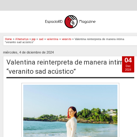
Home
»
Alternativo
»
pop
»
sad
»
valentina
»
veranito
»
Valentina reinterpreta de manera intima
“veranito sad acústico”
miércoles, 4 de diciembre de 2024
04
Valentina reinterpreta de manera intima
Dec
“veranito sad acústico”
2024