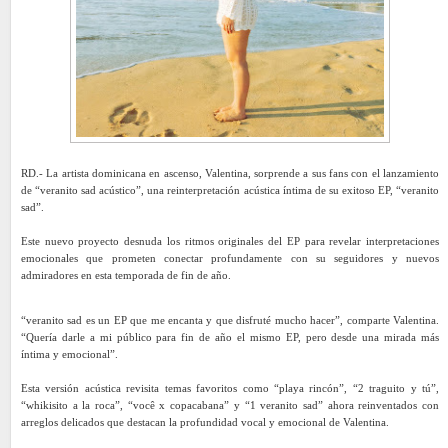
RD.- La artista dominicana en ascenso, Valentina, sorprende a sus fans con el lanzamiento
de “veranito sad acústico”, una reinterpretación acústica íntima de su exitoso EP, “veranito
sad”.
Este nuevo proyecto desnuda los ritmos originales del EP para revelar interpretaciones
emocionales que prometen conectar profundamente con su seguidores y nuevos
admiradores en esta temporada de fin de año.
“veranito sad es un EP que me encanta y que disfruté mucho hacer”, comparte Valentina.
“Quería darle a mi público para fin de año el mismo EP, pero desde una mirada más
íntima y emocional”.
Esta versión acústica revisita temas favoritos como “playa rincón”, “2 traguito y tú”,
“whikisito a la roca”, “você x copacabana” y “1 veranito sad” ahora reinventados con
arreglos delicados que destacan la profundidad vocal y emocional de Valentina.