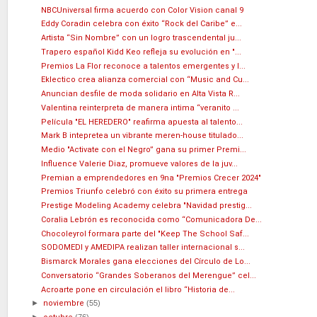
NBCUniversal firma acuerdo con Color Vision canal 9
Eddy Coradin celebra con éxito “Rock del Caribe” e...
Artista “Sin Nombre” con un logro trascendental ju...
Trapero español Kidd Keo refleja su evolución en "...
Premios La Flor reconoce a talentos emergentes y l...
Eklectico crea alianza comercial con “Music and Cu...
Anuncian desfile de moda solidario en Alta Vista R...
Valentina reinterpreta de manera intima “veranito ...
Película "EL HEREDERO" reafirma apuesta al talento...
Mark B intepretea un vibrante meren-house titulado...
Medio "Activate con el Negro” gana su primer Premi...
Influence Valerie Diaz, promueve valores de la juv...
Premian a emprendedores en 9na "Premios Crecer 2024"
Premios Triunfo celebró con éxito su primera entrega
Prestige Modeling Academy celebra "Navidad prestig...
Coralia Lebrón es reconocida como “Comunicadora De...
Chocoleyrol formara parte del "Keep The School Saf...
SODOMEDI y AMEDIPA realizan taller internacional s...
Bismarck Morales gana elecciones del Círculo de Lo...
Conversatorio “Grandes Soberanos del Merengue” cel...
Acroarte pone en circulación el libro “Historia de...
►
noviembre
(55)