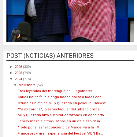
POST (NOTICIAS) ANTERIORES
►
2026
(339)
►
2025
(749)
▼
2024
(718)
▼
diciembre
(52)
Tres leyendas del merengue en Lungomares
Carlos Baute ft La K'onga hacen bailar a todos con...
Ozuna es nieto de Milly Quezada en película "Odisea"
"Ya yo coroné", lo espectacular del urbano cristia...
Milly Quezada hizo suspirar corazones en concierto...
Lenexx mezcla ritmos latinos en un viaje espiritua...
"Todo por ellas" el concierto de Marcel va a la TV
Franceses viviran experiencia del Festival "ADN Ba...