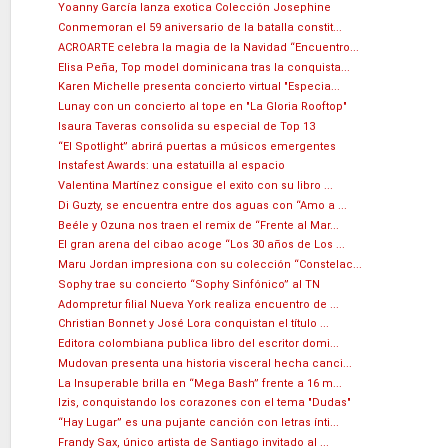
Yoanny García lanza exotica Colección Josephine
Conmemoran el 59 aniversario de la batalla constit...
ACROARTE celebra la magia de la Navidad “Encuentro...
Elisa Peña, Top model dominicana tras la conquista...
Karen Michelle presenta concierto virtual "Especia...
Lunay con un concierto al tope en "La Gloria Rooftop"
Isaura Taveras consolida su especial de Top 13
“El Spotlight” abrirá puertas a músicos emergentes
Instafest Awards: una estatuilla al espacio
Valentina Martínez consigue el exito con su libro ...
Di Guzty, se encuentra entre dos aguas con “Amo a ...
Beéle y Ozuna nos traen el remix de “Frente al Mar...
El gran arena del cibao acoge “Los 30 años de Los ...
Maru Jordan impresiona con su colección “Constelac...
Sophy trae su concierto “Sophy Sinfónico” al TN
Adompretur filial Nueva York realiza encuentro de ...
Christian Bonnet y José Lora conquistan el título ...
Editora colombiana publica libro del escritor domi...
Mudovan presenta una historia visceral hecha canci...
La Insuperable brilla en “Mega Bash” frente a 16 m...
Izis, conquistando los corazones con el tema "Dudas"
“Hay Lugar” es una pujante canción con letras ínti...
Frandy Sax, único artista de Santiago invitado al ...