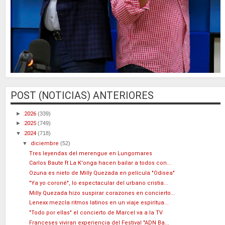
POST (NOTICIAS) ANTERIORES
►
2026
(339)
►
2025
(749)
▼
2024
(718)
▼
diciembre
(52)
Tres leyendas del merengue en Lungomares
Carlos Baute ft La K'onga hacen bailar a todos con...
Ozuna es nieto de Milly Quezada en película "Odisea"
"Ya yo coroné", lo espectacular del urbano cristia...
Milly Quezada hizo suspirar corazones en concierto...
Lenexx mezcla ritmos latinos en un viaje espiritua...
"Todo por ellas" el concierto de Marcel va a la TV
Franceses viviran experiencia del Festival "ADN Ba...