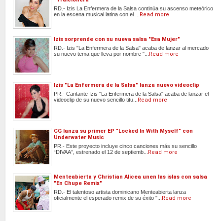
RD.- Izis La Enfermera de la Salsa continúa su ascenso meteórico
en la escena musical latina con el ...
Read more
Izis sorprende con su nueva salsa "Esa Mujer"
RD.- Izis "La Enfermera de la Salsa" acaba de lanzar al mercado
su nuevo tema que lleva por nombre "...
Read more
Izis "La Enfermera de la Salsa" lanza nuevo videoclip
PR.- Cantante Izis "La Enfermera de la Salsa" acaba de lanzar el
videoclip de su nuevo sencillo titu...
Read more
CG lanza su primer EP "Locked In With Myself" con
Underwater Music
PR.- Este proyecto incluye cinco canciones más su sencillo
“DIVAA”, estrenado el 12 de septiemb...
Read more
Menteabierta y Christian Alicea unen las islas con salsa
"En Chupe Remix"
RD.- El talentoso artista dominicano Menteabierta lanza
oficialmente el esperado remix de su éxito "...
Read more