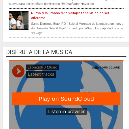
nueva cara del diseñado dominicano “El Diseñador Novel del...
Nuevo dúo urbano "Alto Voltaje" tiene visión de ser
diferente
Santo Domingo Este, RD . Sale al Mercado de la música un nuevo
dúo llamado “Alto Voltaje” formado por William Lara apodado como
“El Gigo...
DISFRUTA DE LA MUSICA