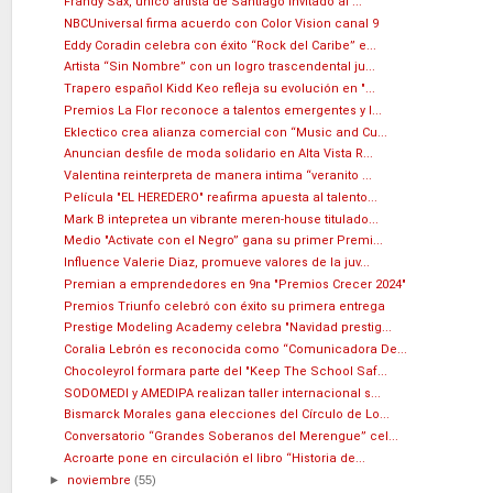
Frandy Sax, único artista de Santiago invitado al ...
NBCUniversal firma acuerdo con Color Vision canal 9
Eddy Coradin celebra con éxito “Rock del Caribe” e...
Artista “Sin Nombre” con un logro trascendental ju...
Trapero español Kidd Keo refleja su evolución en "...
Premios La Flor reconoce a talentos emergentes y l...
Eklectico crea alianza comercial con “Music and Cu...
Anuncian desfile de moda solidario en Alta Vista R...
Valentina reinterpreta de manera intima “veranito ...
Película "EL HEREDERO" reafirma apuesta al talento...
Mark B intepretea un vibrante meren-house titulado...
Medio "Activate con el Negro” gana su primer Premi...
Influence Valerie Diaz, promueve valores de la juv...
Premian a emprendedores en 9na "Premios Crecer 2024"
Premios Triunfo celebró con éxito su primera entrega
Prestige Modeling Academy celebra "Navidad prestig...
Coralia Lebrón es reconocida como “Comunicadora De...
Chocoleyrol formara parte del "Keep The School Saf...
SODOMEDI y AMEDIPA realizan taller internacional s...
Bismarck Morales gana elecciones del Círculo de Lo...
Conversatorio “Grandes Soberanos del Merengue” cel...
Acroarte pone en circulación el libro “Historia de...
►
noviembre
(55)