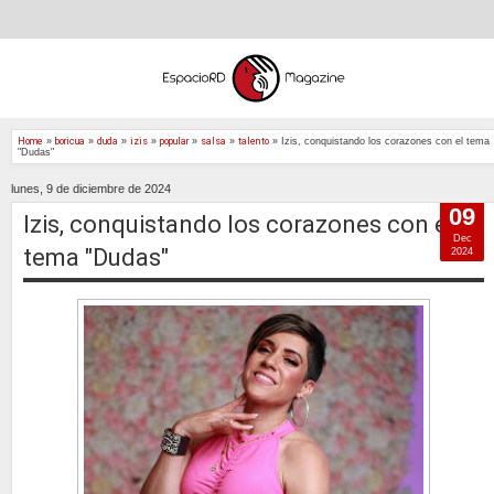
Home
»
boricua
»
duda
»
izis
»
popular
»
salsa
»
talento
»
Izis, conquistando los corazones con el tema
"Dudas"
lunes, 9 de diciembre de 2024
09
Izis, conquistando los corazones con el
Dec
tema "Dudas"
2024