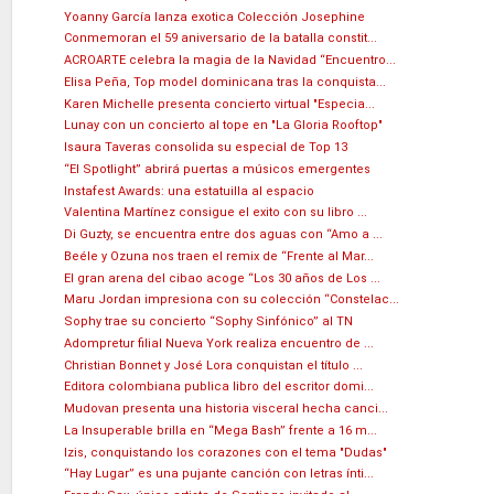
Yoanny García lanza exotica Colección Josephine
Conmemoran el 59 aniversario de la batalla constit...
ACROARTE celebra la magia de la Navidad “Encuentro...
Elisa Peña, Top model dominicana tras la conquista...
Karen Michelle presenta concierto virtual "Especia...
Lunay con un concierto al tope en "La Gloria Rooftop"
Isaura Taveras consolida su especial de Top 13
“El Spotlight” abrirá puertas a músicos emergentes
Instafest Awards: una estatuilla al espacio
Valentina Martínez consigue el exito con su libro ...
Di Guzty, se encuentra entre dos aguas con “Amo a ...
Beéle y Ozuna nos traen el remix de “Frente al Mar...
El gran arena del cibao acoge “Los 30 años de Los ...
Maru Jordan impresiona con su colección “Constelac...
Sophy trae su concierto “Sophy Sinfónico” al TN
Adompretur filial Nueva York realiza encuentro de ...
Christian Bonnet y José Lora conquistan el título ...
Editora colombiana publica libro del escritor domi...
Mudovan presenta una historia visceral hecha canci...
La Insuperable brilla en “Mega Bash” frente a 16 m...
Izis, conquistando los corazones con el tema "Dudas"
“Hay Lugar” es una pujante canción con letras ínti...