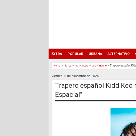
EXTRA
POPULAR
URBANA
ALTERNATIVO
Home
»
hip hop
»
mc
»
rapero
»
trap
»
urbano
»
Trapero español Kidd
viernes, 6 de diciembre de 2024
Trapero español Kidd Keo r
Espacial"