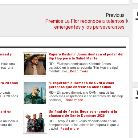
Previous
Premios La Flor reconoce a talentos
emergentes y los perseverantes
Assad y
Rapero Kashmir Jones destaca el poder del
Hip Hop para la Salud Mental
inicia una
RD.- El artista dominicano Kashmir Jones
retar una
participó en la mesa redonda “Hip Hop y salud
mental”, eve...
Read more
rá 20 años
"Despertar" el llamado de OVNI a esas
personas que enfrentan obstáculos
o Lápiz
RD.- El rapero dominicano OVNI, una de las
 sus 20 años
voces más respetadas y consistentes del hip hop
nacional,...
Read more
tará en
Un final de fiesta: Ilegales encenderá la
clausura de Santo Domingo 2026
a anuncia la
RD.- Después de 16 días dándolo todo en las
elera del
competencias, a los atletas les espera lo que la
tradici...
Read more