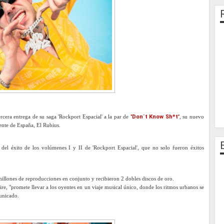
rcera entrega de su saga 'Rockport Espacial' a la par de
'Don´t Know Sh*t'
, su nuevo
yente de España, El Rubius.
n del éxito de los volúmenes I y II de 'Rockport Espacial', que no solo fueron éxitos
millones de reproducciones en conjunto y recibieron 2 dobles discos de oro.
ire, "promete llevar a los oyentes en un viaje musical único, donde los ritmos urbanos se
municado.