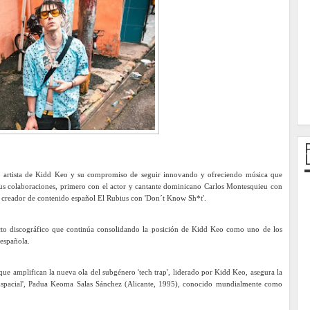
mo artista de Kidd Keo y su compromiso de seguir innovando y ofreciendo música que
 sus colaboraciones, primero con el actor y cantante dominicano Carlos Montesquieu con
y creador de contenido español El Rubius con 'Don´t Know Sh*t'.
ecto discográfico que continúa consolidando la posición de Kidd Keo como uno de los
 española.
 que amplifican la nueva ola del subgénero 'tech trap', liderado por Kidd Keo, asegura la
Espacial', Padua Keoma Salas Sánchez (Alicante, 1995), conocido mundialmente como