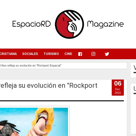
menu
CRISTIANA
SOCIALES
TURISMO
CINE
 Keo refleja su evolución en "Rockport Espacial"
06
efleja su evolución en "Rockport
Dec
2024