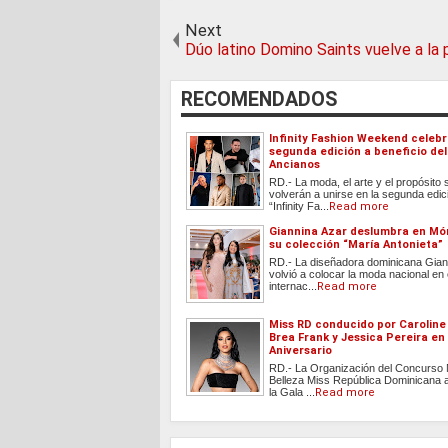
Next
Dúo latino Domino Saints vuelve a la 
RECOMENDADOS
Infinity Fashion Weekend celebr
segunda edición a beneficio de
Ancianos
RD.- La moda, el arte y el propósito 
volverán a unirse en la segunda edic
“Infinity Fa...
Read more
Giannina Azar deslumbra en M
su colección “María Antonieta”
RD.- La diseñadora dominicana Gian
volvió a colocar la moda nacional en
internac...
Read more
Miss RD conducido por Caroline
Brea Frank y Jessica Pereira en
Aniversario
RD.- La Organización del Concurso 
Belleza Miss República Dominicana 
la Gala ...
Read more