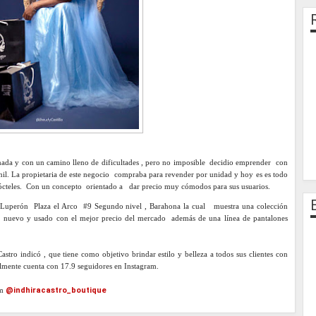
 nada y con un camino lleno de dificultades , pero no imposible decidio emprender con
il. La propietaria de este negocio compraba para revender por unidad y hoy es es todo
y cócteles. Con un concepto orientado a dar precio muy cómodos para sus usuarios.
a Luperón Plaza el Arco #9 Segundo nivel , Barahona la cual muestra una colección
s nuevo y usado con el mejor precio del mercado además de una línea de pantalones
o indicó , que tiene como objetivo brindar estilo y belleza a todos sus clientes con
lmente cuenta con 17.9 seguidores en Instagram.
am
@indhiracastro_boutique