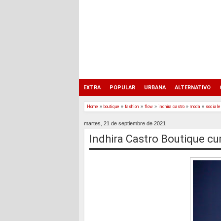
EXTRA
POPULAR
URBANA
ALTERNATIVO
Home
»
boutique
»
fashion
»
flow
»
indhira castro
»
moda
»
sociale
martes, 21 de septiembre de 2021
Indhira Castro Boutique c