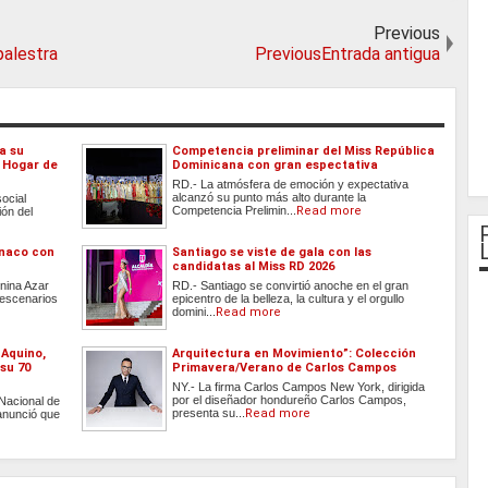
Previous
palestra
PreviousEntrada antigua
a su
Competencia preliminar del Miss República
l Hogar de
Dominicana con gran espectativa
RD.- La atmósfera de emoción y expectativa
alcanzó su punto más alto durante la
social
Competencia Prelimin...
Read more
ión del
ónaco con
Santiago se viste de gala con las
candidatas al Miss RD 2026
nina Azar
RD.- Santiago se convirtió anoche en el gran
 escenarios
epicentro de la belleza, la cultura y el orgullo
domini...
Read more
 Aquino,
Arquitectura en Movimiento”: Colección
 su 70
Primavera/Verano de Carlos Campos
NY.- La firma Carlos Campos New York, dirigida
por el diseñador hondureño Carlos Campos,
Nacional de
presenta su...
Read more
anunció que