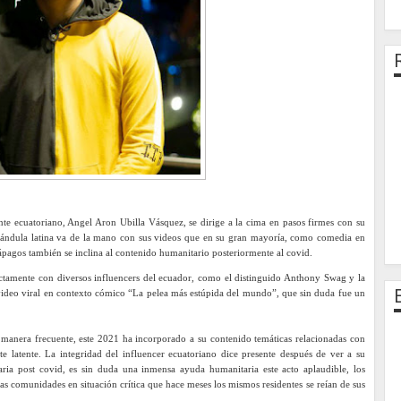
te ecuatoriano, Angel Aron Ubilla Vásquez, se dirige a la cima en pasos firmes con su
arándula latina va de la mano con sus videos que en su gran mayoría, como comedia en
lápagos también se inclina al contenido humanitario posteriormente al covid.
ectamente con diversos influencers del ecuador, como el distinguido Anthony Swag y la
video viral en contexto cómico “La pelea más estúpida del mundo”, que sin duda fue un
.
e manera frecuente, este 2021 ha incorporado a su contenido temáticas relacionadas con
e latente. La integridad del influencer ecuatoriano dice presente después de ver a su
caria post covid, es sin duda una inmensa ayuda humanitaria este acto aplaudible, los
las comunidades en situación crítica que hace meses los mismos residentes se reían de sus