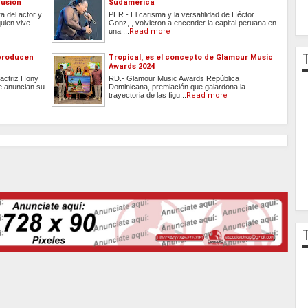
fusión
Sudamérica
ra del actor y
PER.- El carisma y la versatilidad de Héctor
uien vive
Gonz, , volvieron a encender la capital peruana en
una ...
Read more
 producen
Tropical, es el concepto de Glamour Music
Awards 2024
actriz Hony
RD.- Glamour Music Awards República
te anuncian su
Dominicana, premiación que galardona la
trayectoria de las figu...
Read more