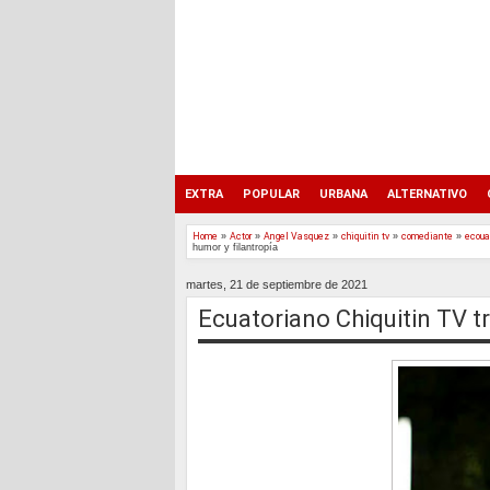
EXTRA
POPULAR
URBANA
ALTERNATIVO
Home
»
Actor
»
Angel Vasquez
»
chiquitin tv
»
comediante
»
ecoua
humor y filantropía
martes, 21 de septiembre de 2021
Ecuatoriano Chiquitin TV t