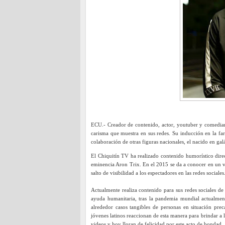
ECU.- Creador de contenido, actor, youtuber y comedian
carisma que muestra en sus redes. Su inducción en la f
colaboración de otras figuras nacionales, el nacido en ga
El Chiquitín TV ha realizado contenido humorístico dir
eminencia Aron Trix. En el 2015 se da a conocer en un 
salto de visibilidad a los espectadores en las redes sociales
Actualmente realiza contenido para sus redes sociales d
ayuda humanitaria, tras la pandemia mundial actualment
alrededor casos tangibles de personas en situación pre
jóvenes latinos reaccionan de esta manera para brindar a 
videos y hoy lloran de felicidad por este acto de bondad.