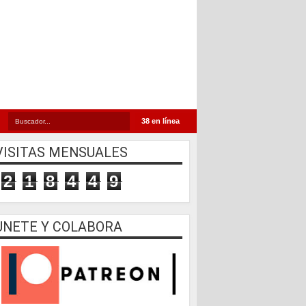
38 en línea
VISITAS MENSUALES
2
1
8
4
4
9
UNETE Y COLABORA