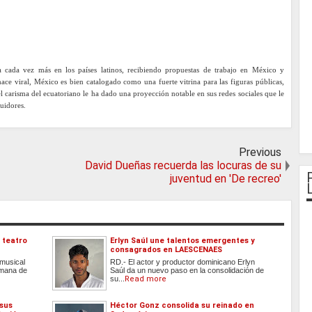
da cada vez más en los países latinos, recibiendo propuestas de trabajo en México y
ce viral, México es bien catalogado como una fuerte vitrina para las figuras públicas,
l carisma del ecuatoriano le ha dado una proyección notable en sus redes sociales que le
guidores.
Previous
David Dueñas recuerda las locuras de su
juventud en 'De recreo'
 teatro
Erlyn Saúl une talentos emergentes y
consagrados en LAESCENAES
 musical
RD.- El actor y productor dominicano Erlyn
emana de
Saúl da un nuevo paso en la consolidación de
su...
Read more
 sus
Héctor Gonz consolida su reinado en