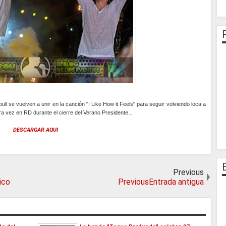
ull se vuelven a unir en la canción "I Like How it Feels" para seguir volviendo loca a
ra vez en RD durante el cierre del Verano Presidente...
DESCARGAR AQUI
Previous
ico
PreviousEntrada antigua