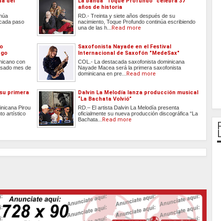
da del
La banda "Toque Profundo" celebra 37
años de historia
inúa
RD.- Treinta y siete años después de su
 cada paso
nacimiento, Toque Profundo continúa escribiendo
una de las h...
Read more
do
Saxofonista Nayade en el Festival
ago
Internacional de Saxofón "MedeSax"
inicano con
COL.- La destacada saxofonista dominicana
 pasado mes de
Nayade Macea será la primera saxofonista
dominicana en pre...
Read more
 su primera
Dalvin La Melodía lanza producción musical
“La Bachata Volvió”
inicana Pirou
RD.– El artista Dalvin La Melodía presenta
o artístico
oficialmente su nueva producción discográfica “La
Bachata...
Read more