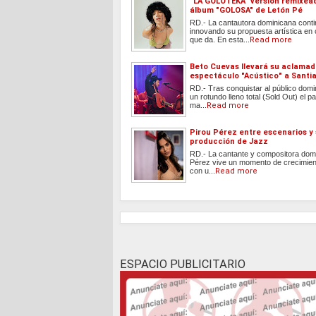
"LA GOLOTEKA" versión remixea
álbum "GOLOSA" de Letón Pé
RD.- La cantautora dominicana cont
innovando su propuesta artística en
que da. En esta...
Read more
Beto Cuevas llevará su aclama
espectáculo "Acústico" a Santi
RD.- Tras conquistar al público dom
un rotundo lleno total (Sold Out) el
ma...
Read more
Pirou Pérez entre escenarios y
producción de Jazz
RD.- La cantante y compositora dom
Pérez vive un momento de crecimient
con u...
Read more
ESPACIO PUBLICITARIO