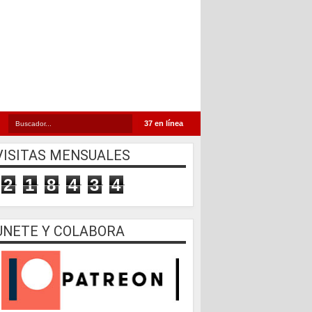
37 en línea
VISITAS MENSUALES
2
1
8
4
3
4
UNETE Y COLABORA