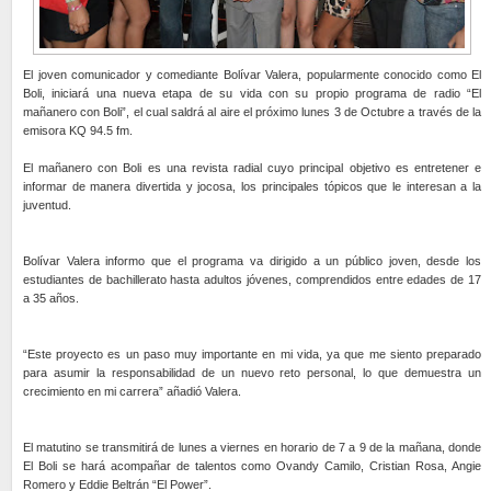
El joven comunicador y comediante Bolívar Valera, popularmente conocido como El
Boli, iniciará una nueva etapa de su vida con su propio programa de radio “El
mañanero con Boli”, el cual saldrá al aire el próximo lunes 3 de Octubre a través de la
emisora KQ 94.5 fm.
El mañanero con Boli es una revista radial cuyo principal objetivo es entretener e
informar de manera divertida y jocosa, los principales tópicos que le interesan a la
juventud.
Bolívar Valera informo que el programa va dirigido a un público joven, desde los
estudiantes de bachillerato hasta adultos jóvenes, comprendidos entre edades de 17
a 35 años.
“Este proyecto es un paso muy importante en mi vida, ya que me siento preparado
para asumir la responsabilidad de un nuevo reto personal, lo que demuestra un
crecimiento en mi carrera” añadió Valera.
El matutino se transmitirá de lunes a viernes en horario de 7 a 9 de la mañana, donde
El Boli se hará acompañar de talentos como Ovandy Camilo, Cristian Rosa, Angie
Romero y Eddie Beltrán “El Power”.