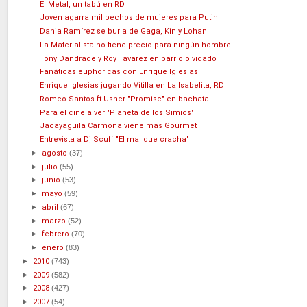
El Metal, un tabú en RD
Joven agarra mil pechos de mujeres para Putin
Dania Ramírez se burla de Gaga, Kin y Lohan
La Materialista no tiene precio para ningún hombre
Tony Dandrade y Roy Tavarez en barrio olvidado
Fanáticas euphoricas con Enrique Iglesias
Enrique Iglesias jugando Vitilla en La Isabelita, RD
Romeo Santos ft Usher "Promise" en bachata
Para el cine a ver "Planeta de los Simios"
Jacayaguila Carmona viene mas Gourmet
Entrevista a Dj Scuff "El ma' que cracha"
►
agosto
(37)
►
julio
(55)
►
junio
(53)
►
mayo
(59)
►
abril
(67)
►
marzo
(52)
►
febrero
(70)
►
enero
(83)
►
2010
(743)
►
2009
(582)
►
2008
(427)
►
2007
(54)