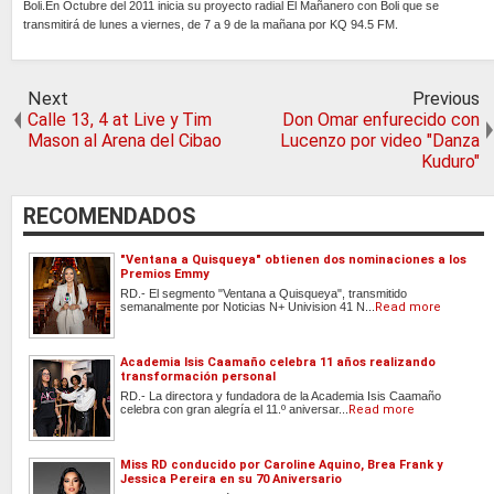
Boli.En Octubre del 2011 inicia su proyecto radial El Mañanero con Boli que se
transmitirá de lunes a viernes, de 7 a 9 de la mañana por KQ 94.5 FM.
Next
Previous
Calle 13, 4 at Live y Tim
Don Omar enfurecido con
Mason al Arena del Cibao
Lucenzo por video "Danza
Kuduro"
RECOMENDADOS
"Ventana a Quisqueya" obtienen dos nominaciones a los
Premios Emmy
RD.- El segmento "Ventana a Quisqueya", transmitido
semanalmente por Noticias N+ Univision 41 N...
Read more
Academia Isis Caamaño celebra 11 años realizando
transformación personal
RD.- La directora y fundadora de la Academia Isis Caamaño
celebra con gran alegría el 11.º aniversar...
Read more
Miss RD conducido por Caroline Aquino, Brea Frank y
Jessica Pereira en su 70 Aniversario