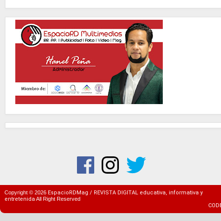
Copyright ©
2026
EspacioRDMag / REVISTA DIGITAL educativa, informativa y
entretenida
All Right Reserved
COD