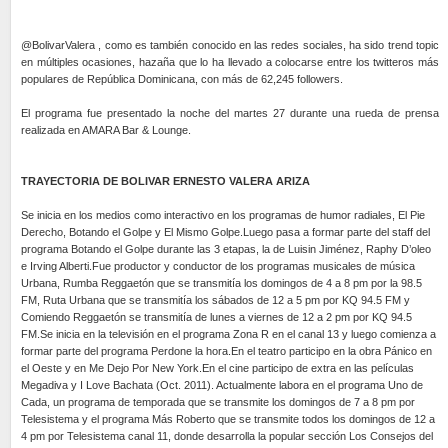
@BolivarValera , como es también conocido en las redes sociales, ha sido trend topic
en múltiples ocasiones, hazaña que lo ha llevado a colocarse entre los twitteros más
populares de República Dominicana, con más de 62,245 followers.
El programa fue presentado la noche del martes 27 durante una rueda de prensa
realizada en AMARA Bar & Lounge.
TRAYECTORIA DE BOLIVAR ERNESTO VALERA ARIZA
Se inicia en los medios como interactivo en los programas de humor radiales, El Pie
Derecho, Botando el Golpe y El Mismo Golpe.Luego pasa a formar parte del staff del
programa Botando el Golpe durante las 3 etapas, la de Luisin Jiménez, Raphy D’oleo
e Irving Alberti.Fue productor y conductor de los programas musicales de música
Urbana, Rumba Reggaetón que se transmitía los domingos de 4 a 8 pm por la 98.5
FM, Ruta Urbana que se transmitía los sábados de 12 a 5 pm por KQ 94.5 FM y
Comiendo Reggaetón se transmitía de lunes a viernes de 12 a 2 pm por KQ 94.5
FM.Se inicia en la televisión en el programa Zona R en el canal 13 y luego comienza a
formar parte del programa Perdone la hora.En el teatro participo en la obra Pánico en
el Oeste y en Me Dejo Por New York.En el cine participo de extra en las películas
Megadiva y I Love Bachata (Oct. 2011). Actualmente labora en el programa Uno de
Cada, un programa de temporada que se transmite los domingos de 7 a 8 pm por
Telesistema y el programa Más Roberto que se transmite todos los domingos de 12 a
4 pm por Telesistema canal 11, donde desarrolla la popular sección Los Consejos del