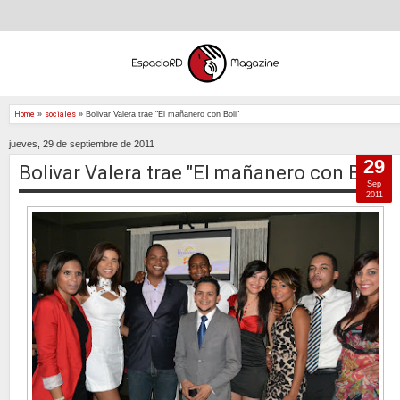
Home
»
sociales
»
Bolivar Valera trae "El mañanero con Boli"
jueves, 29 de septiembre de 2011
29
Bolivar Valera trae "El mañanero con Boli"
Sep
2011