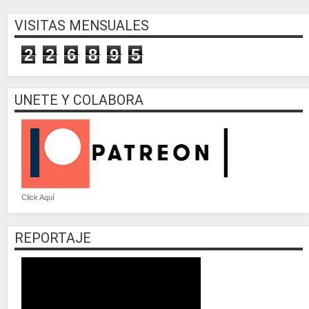
VISITAS MENSUALES
2
2
6
8
9
5
UNETE Y COLABORA
Click Aquí
REPORTAJE