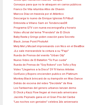
Consejos para que no te atraquen en carros públicos
Franco De Vita retumba Altos de Chavón
Marcos Díaz en travesía por el Atlántico
Descarga lo nuevo de Enrique Iglesias ft Pitbull
Entrevista a Villano Sam en TendenciasDR
Programa QTV con nueva escenografía y horario
Video oficial del tema "Prendelo" de El Chick
Baby Rasta y Gringo piden ovación para Secreto
Black Jonas Point PhotoArt
Mely Mel y Mozart improvisando con Nico en el BeatBox
JLo sale meneandole la cintura a su "Papi"
Rueda de Prensa del evento "Urban City"
Nuevo Video de El Batallón "Te Pue cuida"
Rueda de Prensa de "Soy Rokero" con Toño y Roy
Video "Llegamos a la Disco" DY ft Varios Artistas
Confusio y Bopero encienden publico en Platinum
Monkey Black brincará de su trampolín en Wao Dance
Detrás de escena del video "Decídete" de Riva
Los Fantasmas del genero urbanos lanzan demo
El Chick y Kazz Flow llegan al mercado americano
Jacinto Peynado gana en el Gran Prix del Caribe
"Las noches son geniales" celebra 2do aniversario