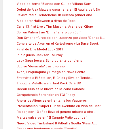
Video del tema "Blanca con C..." de Villano Sam
Debut de Alex Matos a casa llena en El Aguila de USA
Revista radial TendenciasDR celebró primer año
A celebrar Halloween a ritmo de Rock
Calle 13, 4 at Live y Tim Mason al Arena del Cibao
Bolivar Valera trae "El mañanero con Boli"
Don Omar enfurecido con Lucenzo por video "Danza K...
Concierto de Akon en el Kartodromo y La Base Sport...
Final de Elite Model Look 2011
Inicia juicio Jackson - Murray
Lady Gaga besa a Sting durante concierto
JLo se "desacata" tras divorcio
Akon, Chiquinquira y Omega en Novo Centro
Entrevista a El Batallon, El Chick y Riva en Tende...
Tributo a Metallica en Hard Rock Café SD
Ocean Club es lo nuevo de la Zona Colonial
Competencia Bartender en TGI Friday
Ahora los Aliens se enfrentan a los Vaqueros
Presentación "Super HD" de Aventura en Viña del Mar
Raider, con 13 años lleva el genero urbano a otro ...
Martes salseros en "El Canario Patio Lounge"
Nuevo Video Timbaland ft Pitbull y Guetta "Pass At...
Cosas que hacíamos cuando "Carajito"