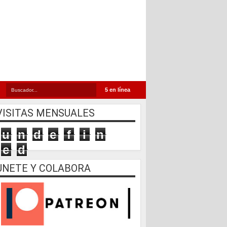
5 en línea
VISITAS MENSUALES
u
n
d
e
f
i
n
e
d
UNETE Y COLABORA