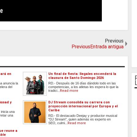
Previous
PreviousEntrada antigua
tará en
Un final de fiesta: Ilegales encenderá la
clausura de Santo Domingo 2026
a anuncia la
RD.- Después de 16 días dándolo todo en las
elera del
competencias, a los atletas les espera lo que la
tradici...
Read more
Assad y
DJ Stream consolida su carrera con
proyección internacional por Europa y el
Caribe
inicia una
retar una
RD.- El destacado Deejay y productor musical
"DJ Stream", quien además es experto en
SEO, culmi...
Read more
que reune a
able