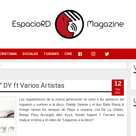
menu
CRISTIANA
SOCIALES
TURISMO
CINE
s
12
 DY ft Varios Artistas
Sep
2011
Los reguetoneros de la nueva generación se unen a los pioneros del
regueton y vuelven a la disco. Daddy Yankee y el duo Baby Rasta &
Gringo vienen los tiempos de Playe a reunirse con De La Ghetto,
Ñengo Flow, Arcangel, Alex Kyza, Kendo Kaponi Y Farruko para
realizar el tema y el video de "Llegamos a la disco".