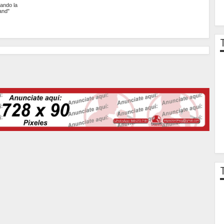
ando la
and"