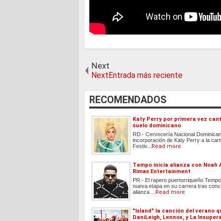
Next
NextEntrada más reciente
RECOMENDADOS
Katy Perry por primera vez can
suelo dominicano
RD.- Cervecería Nacional Dominican
incorporación de Katy Perry a la cart
Festiv...
Read more
Tempo inicia alianza con Noah 
Rimas Entertainment
PR.- El rapero puertorriqueño Tempo 
nueva etapa en su carrera tras conc
alianza ...
Read more
"Island" la canción del verano 
DaniLeigh, Lennox, y La Insuper