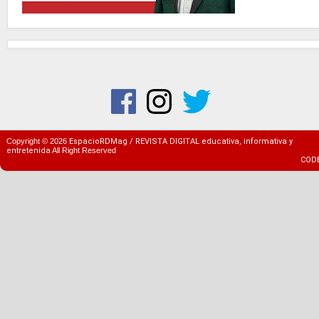
Copyright ©
2026
EspacioRDMag / REVISTA DIGITAL educativa, informativa y
entretenida
All Right Reserved
COD