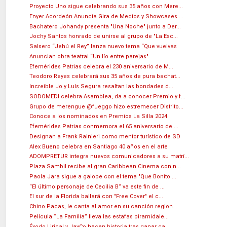
Proyecto Uno sigue celebrando sus 35 años con Mere...
Enyer Acordeón Anuncia Gira de Medios y Showcases ...
Bachatero Johandy presenta "Una Noche" junto a Der...
Jochy Santos honrado de unirse al grupo de "La Esc...
Salsero “Jehú el Rey” lanza nuevo tema “Que vuelvas
Anuncian obra teatral “Un lío entre parejas"
Efemérides Patrias celebra el 230 aniversario de M...
Teodoro Reyes celebrará sus 35 años de pura bachat...
Increíble Jo y Luís Segura resaltan las bondades d...
SODOMEDI celebra Asamblea, da a conocer Premio y f...
Grupo de merengue @fueggo hizo estremecer Distrito...
Conoce a los nominados en Premios La Silla 2024
Efemérides Patrias conmemora el 65 aniversario de ...
Designan a Frank Rainieri como mentor turístico de SD
Alex Bueno celebra en Santiago 40 años en el arte
ADOMPRETUR integra nuevos comunicadores a su matrí...
Plaza Sambil recibe al gran Caribbean Cinema con n...
Paola Jara sigue a galope con el tema "Que Bonito ...
“El último personaje de Cecilia B” va este fin de ...
El sur de la Florida bailará con "Free Cover" el c...
Chino Pacas, le canta al amor en su canción region...
Película “La Familia” lleva las estafas piramidale...
Éxodo Lirical y JayCo hacen historia tras ganar ca...