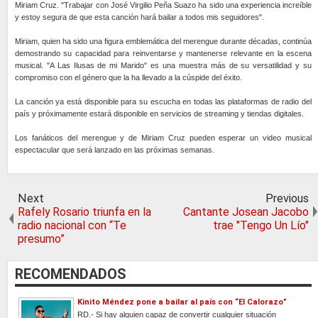
Miriam Cruz. "Trabajar con José Virgilio Peña Suazo ha sido una experiencia increíble
y estoy segura de que esta canción hará bailar a todos mis seguidores".
Miriam, quien ha sido una figura emblemática del merengue durante décadas, continúa
demostrando su capacidad para reinventarse y mantenerse relevante en la escena
musical. "A Las Ilusas de mi Marido" es una muestra más de su versatilidad y su
compromiso con el género que la ha llevado a la cúspide del éxito.
La canción ya está disponible para su escucha en todas las plataformas de radio del
país y próximamente estará disponible en servicios de streaming y tiendas digitales.
Los fanáticos del merengue y de Miriam Cruz pueden esperar un video musical
espectacular que será lanzado en las próximas semanas.
Next
Previous
Rafely Rosario triunfa en la
Cantante Josean Jacobo
radio nacional con “Te
trae "Tengo Un Lío"
presumo”
RECOMENDADOS
Kinito Méndez pone a bailar al país con “El Calorazo”
RD.- Si hay alguien capaz de convertir cualquier situación