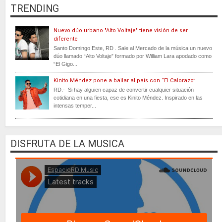
TRENDING
Nuevo dúo urbano "Alto Voltaje" tiene visión de ser
diferente
Santo Domingo Este, RD . Sale al Mercado de la música un nuevo
dúo llamado “Alto Voltaje” formado por William Lara apodado como
“El Gigo...
Kinito Méndez pone a bailar al país con “El Calorazo”
RD.- Si hay alguien capaz de convertir cualquier situación
cotidiana en una fiesta, ese es Kinito Méndez. Inspirado en las
intensas temper...
DISFRUTA DE LA MUSICA