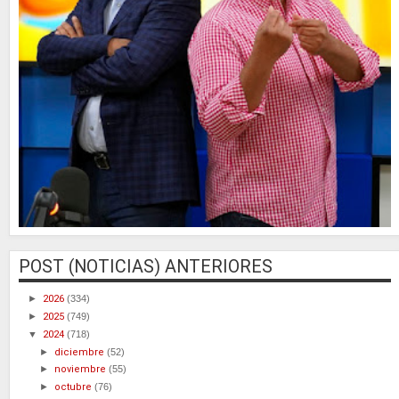
POST (NOTICIAS) ANTERIORES
►
2026
(334)
►
2025
(749)
▼
2024
(718)
►
diciembre
(52)
►
noviembre
(55)
►
octubre
(76)