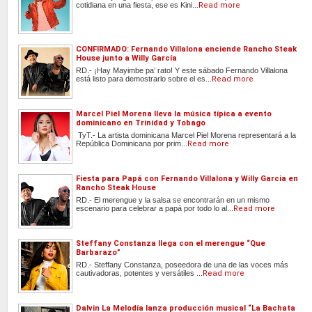
cotidiana en una fiesta, ese es Kini...
Read more
CONFIRMADO: Fernando Villalona enciende Rancho Steak
House junto a Willy García
RD.- ¡Hay Mayimbe pa’ rato! Y este sábado Fernando Villalona
está listo para demostrarlo sobre el es...
Read more
Marcel Piel Morena lleva la música típica a evento
dominicano en Trinidad y Tobago
TyT.- La artista dominicana Marcel Piel Morena representará a la
República Dominicana por prim...
Read more
Fiesta para Papá con Fernando Villalona y Willy Garcia en
Rancho Steak House
RD.- El merengue y la salsa se encontrarán en un mismo
escenario para celebrar a papá por todo lo al...
Read more
Steffany Constanza llega con el merengue “Que
Barbarazo”
RD.- Steffany Constanza, poseedora de una de las voces más
cautivadoras, potentes y versátiles ...
Read more
Dalvin La Melodía lanza producción musical “La Bachata