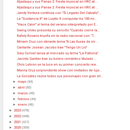
Aljadaqui y sus Panas 2: Fiesta musical en HRC at ...
Aljadaqui y sus Panas 2: Fiesta musical en HRC at ...
Jandy Ventura continúa con “El Legado Del Caballo”...
La "Sustancia X" de Luiyito X conquista los 100 mi...
"Hace Calor" el tema del verano interpretado por E...
Swing Uniko presenta su sencillo "Cuando cierre la...
Rafely Rosario triunfa en la radio nacional con “T...
Miriam Cruz con vibrante tema "A Las Ilusas de mi ...
Cantante Josean Jacobo trae "Tengo Un Lío"
Sary Corniel lanza al mercado su tema "La Patrona"
Jacinto Gantier trae su bolero romántico titulado ...
Chris Lebron se la luce en su primer concierto rea...
Manny Cruz sorprendente show con invitados de lujo...
La González reúne todos sus personajes con gran sh...
►
mayo
(94)
►
abril
(60)
►
marzo
(49)
►
febrero
(44)
►
enero
(46)
►
2023
(478)
►
2022
(448)
►
2021
(417)
►
2020
(359)