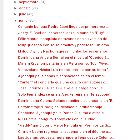
►
septiembre
(51)
►
agosto
(71)
►
julio
(42)
▼
junio
(78)
Cantante boricua Pedro Capó llega por primera vez ...
Jezzy: El Chef de los versos lanza la canción "Piky"
Félix Manuel conquista corazones con su versión de...
Milly Quezada con salsa emotiva y poderosa "Un amo...
El duo Chyno y Nacho regresan juntos los escenarios
Dominicana Ángela Bernal en el musical "Querido E...
Miriam Cruz rompe tarima en Perú con su Tour "Vive...
Venezolano Néstor Luis nos sorprende con su tema "...
Aljadaqui y sus panas 2, sensacionales en el templ...
“Canten“ el concierto que une cuatro cantautores d...
Jose Lorenzo (El Piscis) vuelve a la carga con “Be...
Solo Fernández se une a Alex Ferreira en “Telescopio”
Dominicana Gelena Solano mantiene su encanto en "E...
Cortometraje "Prodigios" destaca el arduo trabajo ...
Concierto "Aljadaqui y sus Panas 2" suma a otros c...
RCD Hotels inauguró 3 proyectos en la Ciudad
"Freddy" ganó como Mejor Película en Premios La Si...
Chyno y Nacho regresan al escenario en el décimo a...
Las Juanas, orquesta merenguera llega desde Colomb...