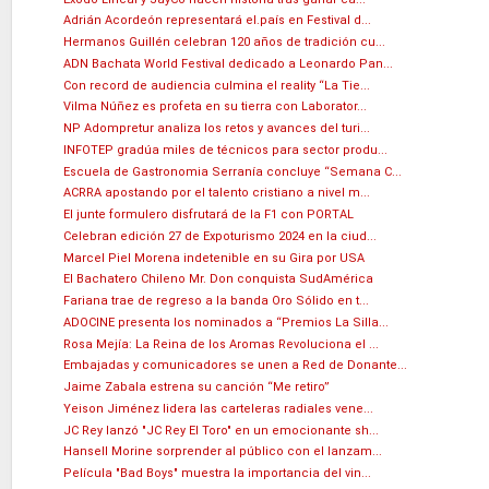
Adrián Acordeón representará el.país en Festival d...
Hermanos Guillén celebran 120 años de tradición cu...
ADN Bachata World Festival dedicado a Leonardo Pan...
Con record de audiencia culmina el reality “La Tie...
Vilma Núñez es profeta en su tierra con Laborator...
NP Adompretur analiza los retos y avances del turi...
INFOTEP gradúa miles de técnicos para sector produ...
Escuela de Gastronomia Serranía concluye “Semana C...
ACRRA apostando por el talento cristiano a nivel m...
El junte formulero disfrutará de la F1 con PORTAL
Celebran edición 27 de Expoturismo 2024 en la ciud...
Marcel Piel Morena indetenible en su Gira por USA
El Bachatero Chileno Mr. Don conquista SudAmérica
Fariana trae de regreso a la banda Oro Sólido en t...
ADOCINE presenta los nominados a “Premios La Silla...
Rosa Mejía: La Reina de los Aromas Revoluciona el ...
Embajadas y comunicadores se unen a Red de Donante...
Jaime Zabala estrena su canción “Me retiro”
Yeison Jiménez lidera las carteleras radiales vene...
JC Rey lanzó "JC Rey El Toro" en un emocionante sh...
Hansell Morine sorprender al público con el lanzam...
Película "Bad Boys" muestra la importancia del vin...