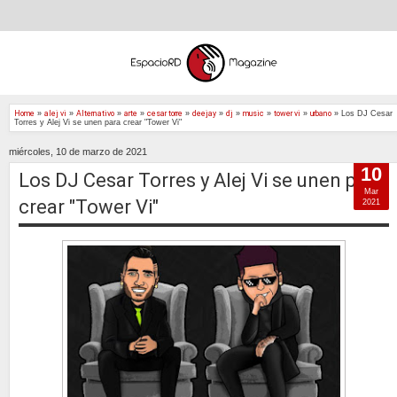
Home
»
alej vi
»
Alternativo
»
arte
»
cesar torre
»
deejay
»
dj
»
music
»
tower vi
»
urbano
»
Los DJ Cesar
Torres y Alej Vi se unen para crear "Tower Vi"
miércoles, 10 de marzo de 2021
10
Los DJ Cesar Torres y Alej Vi se unen para
Mar
crear "Tower Vi"
2021