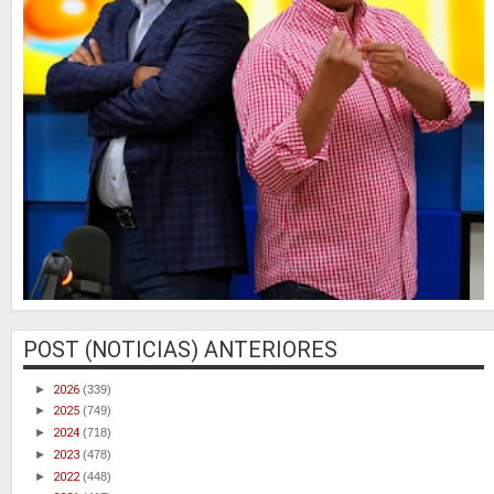
POST (NOTICIAS) ANTERIORES
►
2026
(339)
►
2025
(749)
►
2024
(718)
►
2023
(478)
►
2022
(448)