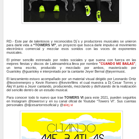
RD.- Este par de talentosos y reconocidos Dj´s y productores musicales se unieron
para darle vida a
“TOWERS VI”
, un proyecto que busca darle impulso al movimiento
electrónico comercial y mezclar esos sonidos con las voces de exponentes
musicales.
El primer sencillo estrenado por redes sociales y que suena con fuerza en las
mejores fiestas y discos de Latinoamérica lleva por nombre
“CUANDO ME BAILAS”
;
un tema escrito, producido y mezclado por ambos, masterizado por
Guarisley
@guarisley
e interpretado por la cantante Jeyer Bernal @jeyermusic.
El lanzamiento estuvo acompañado por un material visual dirigido por Leonardo Ortiz
@leoxtremerpro y Kevin Romero @kevinrfilms el cual muestra a Dj Cesar Torres y
Alej Vi junto a Jeyer cantando, produciendo, mezclando y disfrutando de la realización
del sencillo dentro de un estudio musical.
Para conocer todo lo nuevo que trae
TOWERS VI
para este 2021, puede
n
seguirlos
en Instagram @towersvi y en su canal oficial de Youtube “Towers Vi”. Sus cuentas
personales @djcesartorresoficial y @
alej.vi