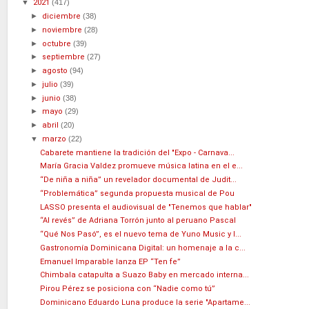
▼
2021
(417)
►
diciembre
(38)
►
noviembre
(28)
►
octubre
(39)
►
septiembre
(27)
►
agosto
(94)
►
julio
(39)
►
junio
(38)
►
mayo
(29)
►
abril
(20)
▼
marzo
(22)
Cabarete mantiene la tradición del "Expo - Carnava...
María Gracia Valdez promueve música latina en el e...
“De niña a niña” un revelador documental de Judit...
“Problemática” segunda propuesta musical de Pou
LASSO presenta el audiovisual de "Tenemos que hablar"
“Al revés” de Adriana Torrón junto al peruano Pascal
“Qué Nos Pasó”, es el nuevo tema de Yuno Music y l...
Gastronomía Dominicana Digital: un homenaje a la c...
Emanuel Imparable lanza EP “Ten fe”
Chimbala catapulta a Suazo Baby en mercado interna...
Pirou Pérez se posiciona con “Nadie como tú”
Dominicano Eduardo Luna produce la serie "Apartame...