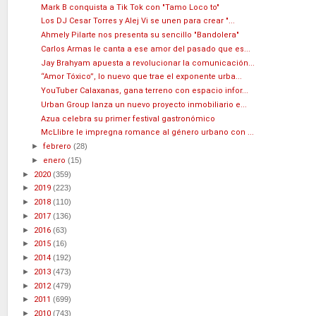
Mark B conquista a Tik Tok con "Tamo Loco to"
Los DJ Cesar Torres y Alej Vi se unen para crear "...
Ahmely Pilarte nos presenta su sencillo "Bandolera"
Carlos Armas le canta a ese amor del pasado que es...
Jay Brahyam apuesta a revolucionar la comunicación...
“Amor Tóxico”, lo nuevo que trae el exponente urba...
YouTuber Calaxanas, gana terreno con espacio infor...
Urban Group lanza un nuevo proyecto inmobiliario e...
Azua celebra su primer festival gastronómico
McLlibre le impregna romance al género urbano con ...
►
febrero
(28)
►
enero
(15)
►
2020
(359)
►
2019
(223)
►
2018
(110)
►
2017
(136)
►
2016
(63)
►
2015
(16)
►
2014
(192)
►
2013
(473)
►
2012
(479)
►
2011
(699)
►
2010
(743)