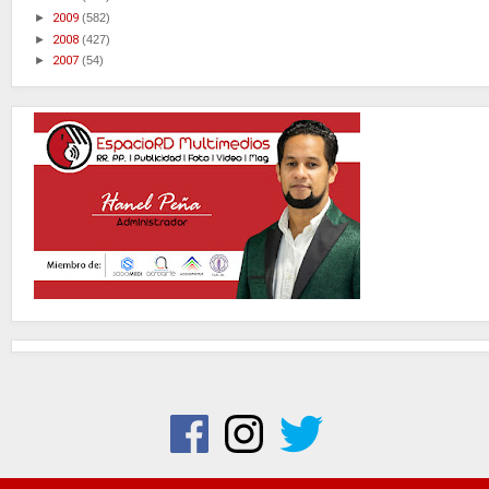
►
2009
(582)
►
2008
(427)
►
2007
(54)