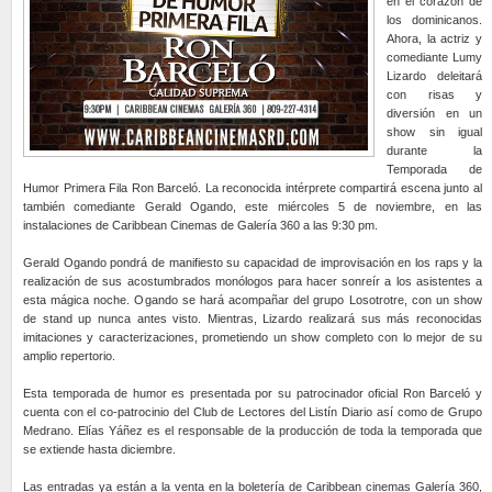
en el corazón de
los dominicanos.
Ahora, la actriz y
comediante Lumy
Lizardo deleitará
con risas y
diversión en un
show sin igual
durante la
Temporada de
Humor Primera Fila Ron Barceló. La reconocida intérprete compartirá escena junto al
también comediante Gerald Ogando, este miércoles 5 de noviembre, en las
instalaciones de Caribbean Cinemas de Galería 360 a las 9:30 pm.
Gerald Ogando pondrá de manifiesto su capacidad de improvisación en los raps y la
realización de sus acostumbrados monólogos para hacer sonreír a los asistentes a
esta mágica noche. Ogando se hará acompañar del grupo Losotrotre, con un show
de stand up nunca antes visto. Mientras, Lizardo realizará sus más reconocidas
imitaciones y caracterizaciones, prometiendo un show completo con lo mejor de su
amplio repertorio.
Esta temporada de humor es presentada por su patrocinador oficial Ron Barceló y
cuenta con el co-patrocinio del Club de Lectores del Listín Diario así como de Grupo
Medrano. Elías Yáñez es el responsable de la producción de toda la temporada que
se extiende hasta diciembre.
Las entradas ya están a la venta en la boletería de Caribbean cinemas Galería 360,