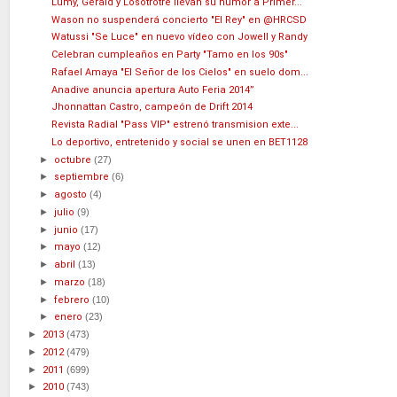
Lumy, Gerald y Losotrotre llevan su humor a Primer...
Wason no suspenderá concierto "El Rey" en @HRCSD
Watussi "Se Luce" en nuevo vídeo con Jowell y Randy
Celebran cumpleaños en Party "Tamo en los 90s"
Rafael Amaya "El Señor de los Cielos" en suelo dom...
Anadive anuncia apertura Auto Feria 2014”
Jhonnattan Castro, campeón de Drift 2014
Revista Radial "Pass VIP" estrenó transmision exte...
Lo deportivo, entretenido y social se unen en BET1128
►
octubre
(27)
►
septiembre
(6)
►
agosto
(4)
►
julio
(9)
►
junio
(17)
►
mayo
(12)
►
abril
(13)
►
marzo
(18)
►
febrero
(10)
►
enero
(23)
►
2013
(473)
►
2012
(479)
►
2011
(699)
►
2010
(743)