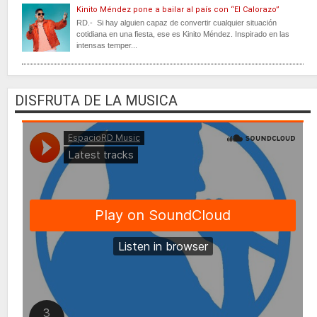
Kinito Méndez pone a bailar al país con “El Calorazo”
RD.- Si hay alguien capaz de convertir cualquier situación
cotidiana en una fiesta, ese es Kinito Méndez. Inspirado en las
intensas temper...
DISFRUTA DE LA MUSICA