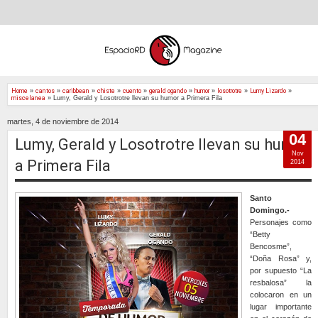
Home
»
cantos
»
caribbean
»
chiste
»
cuento
»
gerald ogando
»
humor
»
losotrotre
»
Lumy Lizardo
»
miscelanea
»
Lumy, Gerald y Losotrotre llevan su humor a Primera Fila
martes, 4 de noviembre de 2014
04
Lumy, Gerald y Losotrotre llevan su humor
Nov
a Primera Fila
2014
Santo
Domingo.-
Personajes como
“Betty
Bencosme”,
“Doña Rosa” y,
por supuesto “La
resbalosa” la
colocaron en un
lugar importante