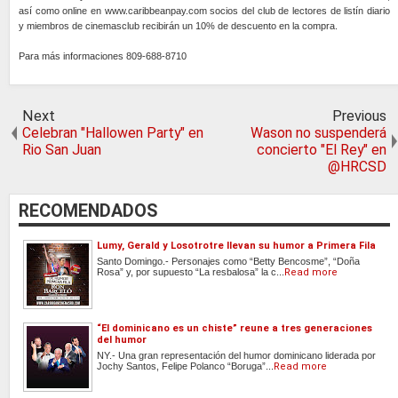
así como online en www.caribbeanpay.com socios del club de lectores de listín diario
y miembros de cinemasclub recibirán un 10% de descuento en la compra.
Para más informaciones 809-688-8710
Next
Previous
Celebran "Hallowen Party" en
Wason no suspenderá
Rio San Juan
concierto "El Rey" en
@HRCSD
RECOMENDADOS
Lumy, Gerald y Losotrotre llevan su humor a Primera Fila
Santo Domingo.- Personajes como “Betty Bencosme”, “Doña
Rosa” y, por supuesto “La resbalosa” la c...
Read more
“El dominicano es un chiste” reune a tres generaciones
del humor
NY.- Una gran representación del humor dominicano liderada por
Jochy Santos, Felipe Polanco “Boruga”...
Read more