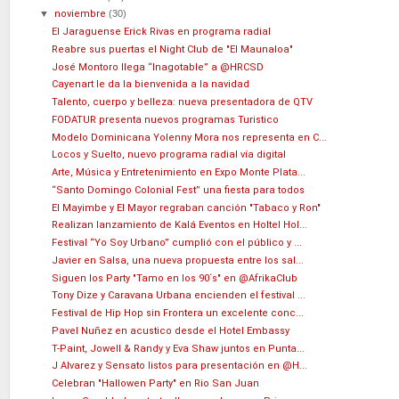
▼
noviembre
(30)
El Jaraguense Erick Rivas en programa radial
Reabre sus puertas el Night Club de "El Maunaloa"
José Montoro llega “Inagotable” a @HRCSD
Cayenart le da la bienvenida a la navidad
Talento, cuerpo y belleza: nueva presentadora de QTV
FODATUR presenta nuevos programas Turistico
Modelo Dominicana Yolenny Mora nos representa en C...
Locos y Suelto, nuevo programa radial vía digital
Arte, Música y Entretenimiento en Expo Monte Plata...
“Santo Domingo Colonial Fest” una fiesta para todos
El Mayimbe y El Mayor regraban canción "Tabaco y Ron"
Realizan lanzamiento de Kalá Eventos en Holtel Hol...
Festival “Yo Soy Urbano” cumplió con el público y ...
Javier en Salsa, una nueva propuesta entre los sal...
Siguen los Party "Tamo en los 90´s" en @AfrikaClub
Tony Dize y Caravana Urbana encienden el festival ...
Festival de Hip Hop sin Frontera un excelente conc...
Pavel Nuñez en acustico desde el Hotel Embassy
T-Paint, Jowell & Randy y Eva Shaw juntos en Punta...
J Alvarez y Sensato listos para presentación en @H...
Celebran "Hallowen Party" en Rio San Juan