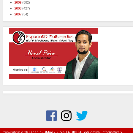
►
2009
(582)
►
2008
(427)
►
2007
(54)
Copyright ©
2026
EspacioRDMag / REVISTA DIGITAL educativa, informativa y