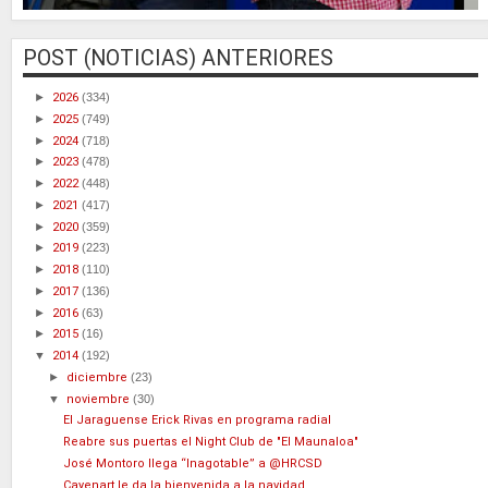
POST (NOTICIAS) ANTERIORES
►
2026
(334)
►
2025
(749)
►
2024
(718)
►
2023
(478)
►
2022
(448)
►
2021
(417)
►
2020
(359)
►
2019
(223)
►
2018
(110)
►
2017
(136)
►
2016
(63)
►
2015
(16)
▼
2014
(192)
►
diciembre
(23)
▼
noviembre
(30)
El Jaraguense Erick Rivas en programa radial
Reabre sus puertas el Night Club de "El Maunaloa"
José Montoro llega “Inagotable” a @HRCSD
Cayenart le da la bienvenida a la navidad