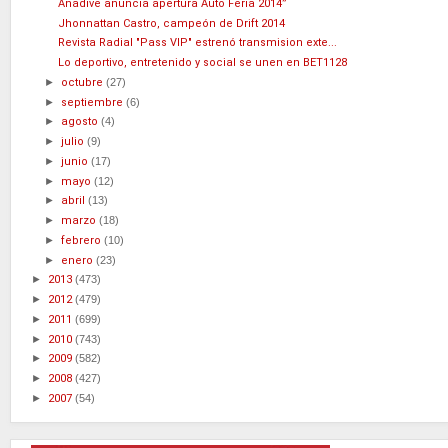
Anadive anuncia apertura Auto Feria 2014”
Jhonnattan Castro, campeón de Drift 2014
Revista Radial "Pass VIP" estrenó transmision exte...
Lo deportivo, entretenido y social se unen en BET1128
►
octubre
(27)
►
septiembre
(6)
►
agosto
(4)
►
julio
(9)
►
junio
(17)
►
mayo
(12)
►
abril
(13)
►
marzo
(18)
►
febrero
(10)
►
enero
(23)
►
2013
(473)
►
2012
(479)
►
2011
(699)
►
2010
(743)
►
2009
(582)
►
2008
(427)
►
2007
(54)