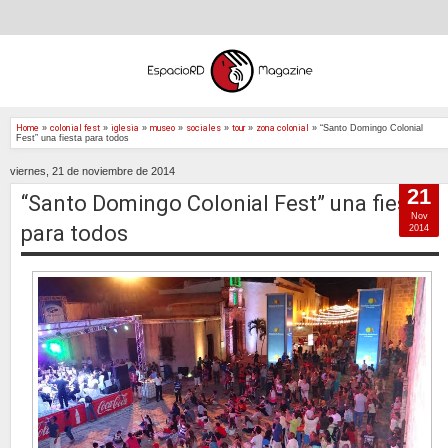
Home
»
colonial fest
»
iglesia
»
museo
»
sociales
»
tour
»
zona colonial
»
“Santo Domingo Colonial
Fest” una fiesta para todos
viernes, 21 de noviembre de 2014
21
“Santo Domingo Colonial Fest” una fiesta
Nov
para todos
2014