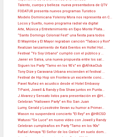
Talento, cuerpo y belleza: nueva presentadora de QTV
FODATUR presenta nuevos programas Turistico
Modelo Dominicana Yolenny Mora nos representa en C...
Locos y Suelto, nuevo programa radial vía digital
Arte, Música y Entretenimiento en Expo Monte Plata...
“Santo Domingo Colonial Fest” una fiesta para todos
El Mayimbe y El Mayor regraban canción "Tabaco y Ron"
Realizan lanzamiento de Kalá Eventos en Holtel Hol...
Festival “Yo Soy Urbano” cumplió con el público y ...
Javier en Salsa, una nueva propuesta entre los sal...
Siguen los Party "Tamo en los 90´s" en @AfrikaClub
Tony Dize y Caravana Urbana encienden el festival ...
Festival de Hip Hop sin Frontera un excelente conc...
Pavel Nuñez en acustico desde el Hotel Embassy
T-Paint, Jowell & Randy y Eva Shaw juntos en Punta...
J Alvarez y Sensato listos para presentación en @H...
Celebran "Hallowen Party" en Rio San Juan
Lumy, Gerald y Losotrotre llevan su humor a Primer...
Wason no suspenderá concierto "El Rey" en @HRCSD
Watussi "Se Luce" en nuevo vídeo con Jowell y Randy
Celebran cumpleaños en Party "Tamo en los 90s"
Rafael Amaya "El Señor de los Cielos" en suelo dom...