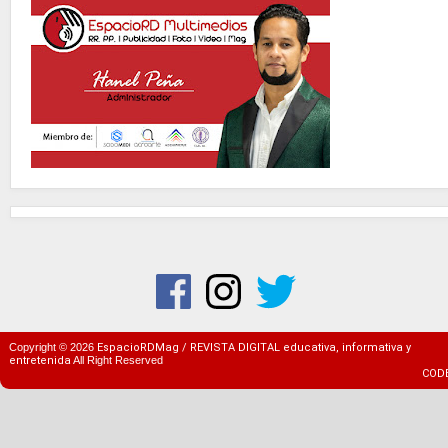
Copyright ©
2026
EspacioRDMag / REVISTA DIGITAL educativa, informativa y
entretenida
All Right Reserved
COD