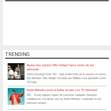
TRENDING
Nuevo dúo urbano "Alto Voltaje" tiene visión de ser
diferente
Santo Domingo Este, RD . Sale al Mercado de la música un nuevo
dúo llamado “Alto Voltaje” formado por William Lara apodado como
“El Gigo...
Kinito Méndez pone a bailar al país con “El Calorazo”
RD.- Si hay alguien capaz de convertir cualquier situación
cotidiana en una fiesta, ese es Kinito Méndez. Inspirado en las
intensas temper...