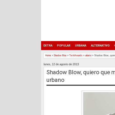
EXTRA
POPULAR
URBANA
ALTERNATIVO
Home
»
Shadow Bloa
»
TwittAwards
»
urbano
»
Shadow Blow, quier
lunes, 12 de agosto de 2013
Shadow Blow, quiero que m
urbano