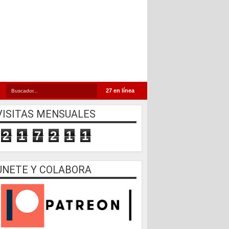
27 en línea
VISITAS MENSUALES
2
1
7
2
1
1
UNETE Y COLABORA