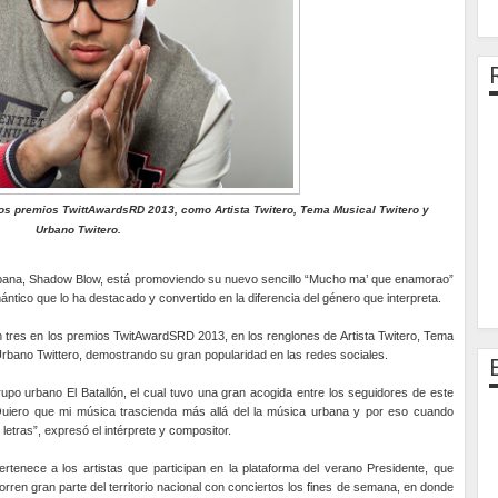
los premios TwittAwardsRD 2013, como Artista Twitero, Tema Musical Twitero y
Urbano Twitero.
rbana, Shadow Blow, está promoviendo su nuevo sencillo “Mucho ma’ que enamorao”
ántico que lo ha destacado y convertido en la diferencia del género que interpreta.
en tres en los premios TwitAwardSRD 2013, en los renglones de Artista Twitero, Tema
Urbano Twittero, demostrando su gran popularidad en las redes sociales.
po urbano El Batallón, el cual tuvo una gran acogida entre los seguidores de este
“Quiero que mi música trascienda más allá del la música urbana y por eso cuando
etras”, expresó el intérprete y compositor.
rtenece a los artistas que participan en la plataforma del verano Presidente, que
ren gran parte del territorio nacional con conciertos los fines de semana, en donde