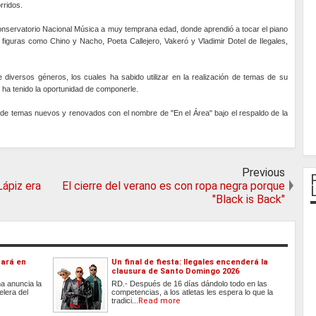
rridos.
 Conservatorio Nacional Música a muy temprana edad, donde aprendió a tocar el piano
a figuras como Chino y Nacho, Poeta Callejero, Vakeró y Vladimir Dotel de Ilegales,
diversos géneros, los cuales ha sabido utilizar en la realización de temas de su
ue ha tenido la oportunidad de componerle.
 de temas nuevos y renovados con el nombre de "En el Área" bajo el respaldo de la
Previous
Lápiz era
El cierre del verano es con ropa negra porque
"Black is Back"
tará en
Un final de fiesta: Ilegales encenderá la
clausura de Santo Domingo 2026
a anuncia la
RD.- Después de 16 días dándolo todo en las
elera del
competencias, a los atletas les espera lo que la
tradici...
Read more