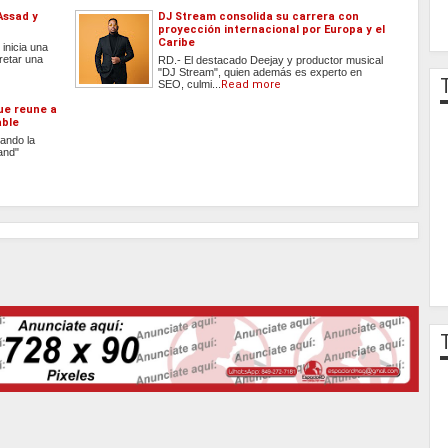
Assad y
DJ Stream consolida su carrera con
proyección internacional por Europa y el
Caribe
inicia una
retar una
RD.- El destacado Deejay y productor musical
"DJ Stream", quien además es experto en
SEO, culmi...
Read more
que reune a
able
ando la
and"