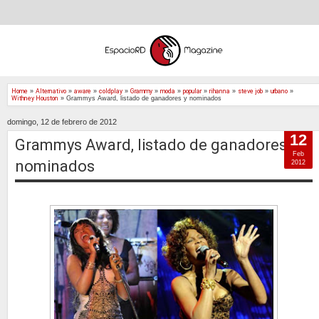
Home
»
Alternativo
»
aware
»
coldplay
»
Grammy
»
moda
»
popular
»
rihanna
»
steve job
»
urbano
»
Withney Houston
»
Grammys Award, listado de ganadores y nominados
domingo, 12 de febrero de 2012
12
Grammys Award, listado de ganadores y
Feb
nominados
2012