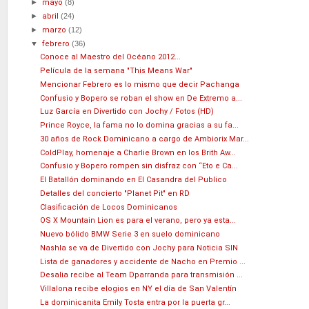
►
mayo
(8)
►
abril
(24)
►
marzo
(12)
▼
febrero
(36)
Conoce al Maestro del Océano 2012...
Película de la semana "This Means War"
Mencionar Febrero es lo mismo que decir Pachanga
Confusio y Bopero se roban el show en De Extremo a...
Luz García en Divertido con Jochy / Fotos (HD)
Prince Royce, la fama no lo domina gracias a su fa...
30 años de Rock Dominicano a cargo de Ambiorix Mar...
ColdPlay, homenaje a Charlie Brown en los Brith Aw...
Confusio y Bopero rompen sin disfraz con “Eto e Ca...
El Batallón dominando en El Casandra del Publico
Detalles del concierto "Planet Pit" en RD
Clasificación de Locos Dominicanos
OS X Mountain Lion es para el verano, pero ya esta...
Nuevo bólido BMW Serie 3 en suelo dominicano
Nashla se va de Divertido con Jochy para Noticia SIN
Lista de ganadores y accidente de Nacho en Premio ...
Desalia recibe al Team Dparranda para transmisión ...
Villalona recibe elogios en NY el día de San Valentín
La dominicanita Emily Tosta entra por la puerta gr...