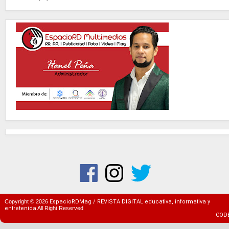
Copyright ©
2026
EspacioRDMag / REVISTA DIGITAL educativa, informativa y
entretenida
All Right Reserved
COD