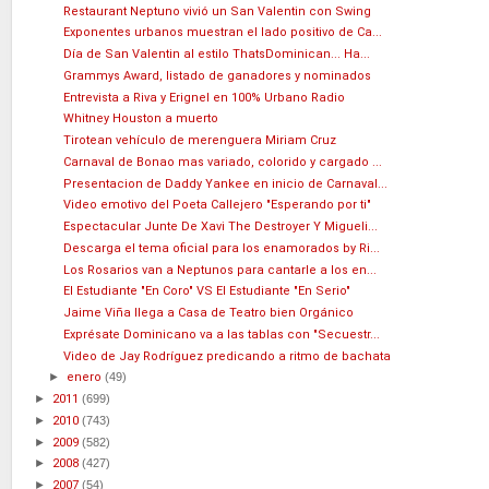
Restaurant Neptuno vivió un San Valentin con Swing
Exponentes urbanos muestran el lado positivo de Ca...
Día de San Valentin al estilo ThatsDominican... Ha...
Grammys Award, listado de ganadores y nominados
Entrevista a Riva y Erignel en 100% Urbano Radio
Whitney Houston a muerto
Tirotean vehículo de merenguera Miriam Cruz
Carnaval de Bonao mas variado, colorido y cargado ...
Presentacion de Daddy Yankee en inicio de Carnaval...
Video emotivo del Poeta Callejero "Esperando por ti"
Espectacular Junte De Xavi The Destroyer Y Migueli...
Descarga el tema oficial para los enamorados by Ri...
Los Rosarios van a Neptunos para cantarle a los en...
El Estudiante "En Coro" VS El Estudiante "En Serio"
Jaime Viña llega a Casa de Teatro bien Orgánico
Exprésate Dominicano va a las tablas con "Secuestr...
Video de Jay Rodríguez predicando a ritmo de bachata
►
enero
(49)
►
2011
(699)
►
2010
(743)
►
2009
(582)
►
2008
(427)
►
2007
(54)