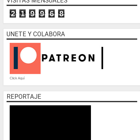
VISITAS MENSUALES
2
1
9
9
6
8
UNETE Y COLABORA
Click Aquí
REPORTAJE