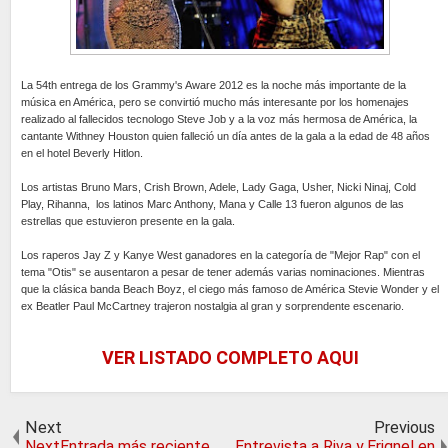
La 54th entrega de los Grammy's Aware 2012 es la noche más importante de la
música en América, pero se convirtió mucho más interesante por los homenajes
realizado al fallecidos tecnologo Steve Job y a la voz más hermosa de América, la
cantante Withney Houston quien falleció un día antes de la gala a la edad de 48 años
en el hotel Beverly Hitlon.
Los artistas Bruno Mars, Crish Brown, Adele, Lady Gaga, Usher, Nicki Ninaj, Cold
Play, Rihanna, los latinos Marc Anthony, Mana y Calle 13 fueron algunos de las
estrellas que estuvieron presente en la gala.
Los raperos Jay Z y Kanye West ganadores en la categoría de "Mejor Rap" con el
tema "Otis" se ausentaron a pesar de tener además varias nominaciones. Mientras
que la clásica banda Beach Boyz, el ciego más famoso de América Stevie Wonder y el
ex Beatler Paul McCartney trajeron nostalgia al gran y sorprendente escenario.
VER LISTADO COMPLETO AQUI
Next
Previous
NextEntrada más reciente
Entrevista a Riva y Erignel en