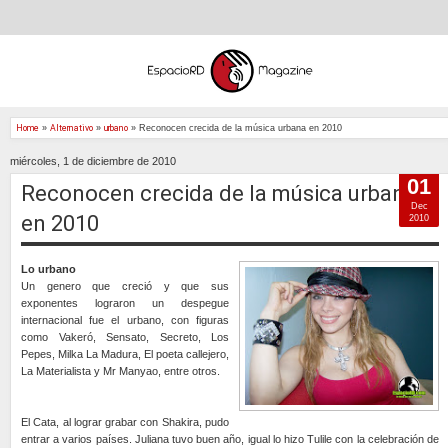
Home
»
Alternativo
»
urbano
»
Reconocen crecida de la música urbana en 2010
miércoles, 1 de diciembre de 2010
01
Reconocen crecida de la música urbana
Dec
en 2010
2010
Lo urbano
Un genero que creció y que sus
exponentes lograron un despegue
internacional fue el urbano, con figuras
como Vakeró, Sensato, Secreto, Los
Pepes, Milka La Madura, El poeta callejero,
La Materialista y Mr Manyao, entre otros.
El Cata, al lograr grabar con Shakira, pudo
entrar a varios países. Juliana tuvo buen año, igual lo hizo Tulile con la celebración de