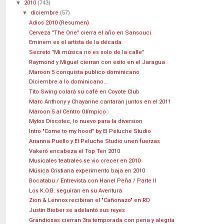
▼
2010
(743)
▼
diciembre
(57)
Adios 2010 (Resumen)
Cerveza "The One" cierra el año en Sansouci
Eminem es el artísta de la década
Secreto "Mi música no es solo de la calle"
Raymond y Miguel cierran con exito en el Jaragua
Maroon 5 conquista publico dominicano
Diciembre a lo dominicano...
Tito Swing colará su café en Coyote Club
Marc Anthony y Chayanne cantaran juntos en el 2011
Maroon 5 al Centro Olímpico
Mytos Discotec, lo nuevo para la diversion
Intro "Come to my hood" by El Peluche Studio
Arianna Puello y El Peluche Studio unen fuerzas
Vakeró encabeza el Top Ten 2010
Musicales teatrales se vio crecer en 2010
Música Cristiana experimento baja en 2010
Bocatabu / Entrevista con Hanel Peña / Parte II
Los K.O.B. seguiran en su Aventura
Zion & Lennox recibiran el "Cañonazo" en RD
Justin Bieber se adelantó sus reyes
Grandiosas cierran 3ra temporada con pena y alegría