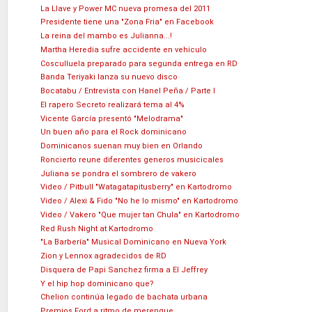
La Llave y Power MC nueva promesa del 2011
Presidente tiene una "Zona Fria" en Facebook
La reina del mambo es Julianna...!
Martha Heredia sufre accidente en vehiculo
Cosculluela preparado para segunda entrega en RD
Banda Teriyaki lanza su nuevo disco
Bocatabu / Entrevista con Hanel Peña / Parte I
El rapero Secreto realizará tema al 4%
Vicente García presentó "Melodrama"
Un buen año para el Rock dominicano
Dominicanos suenan muy bien en Orlando
Roncierto reune diferentes generos musicicales
Juliana se pondra el sombrero de vakero
Video / Pitbull "Watagatapitusberry" en Kartodromo
Video / Alexi & Fido "No he lo mismo" en Kartodromo
Video / Vakero "Que mujer tan Chula" en Kartodromo
Red Rush Night at Kartodromo
"La Barbería" Musical Dominicano en Nueva York
Zion y Lennox agradecidos de RD
Disquera de Papi Sanchez firma a El Jeffrey
Y el hip hop dominicano que?
Chelion continúa legado de bachata urbana
Premios Ford a ritmo de merengue