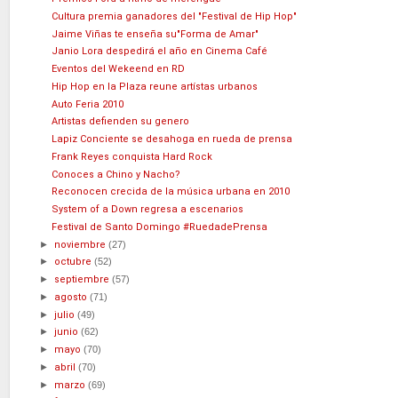
Cultura premia ganadores del "Festival de Hip Hop"
Jaime Viñas te enseña su"Forma de Amar"
Janio Lora despedirá el año en Cinema Café
Eventos del Wekeend en RD
Hip Hop en la Plaza reune artístas urbanos
Auto Feria 2010
Artistas defienden su genero
Lapiz Conciente se desahoga en rueda de prensa
Frank Reyes conquista Hard Rock
Conoces a Chino y Nacho?
Reconocen crecida de la música urbana en 2010
System of a Down regresa a escenarios
Festival de Santo Domingo #RuedadePrensa
►
noviembre
(27)
►
octubre
(52)
►
septiembre
(57)
►
agosto
(71)
►
julio
(49)
►
junio
(62)
►
mayo
(70)
►
abril
(70)
►
marzo
(69)