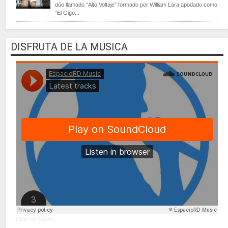
dúo llamado “Alto Voltaje” formado por William Lara apodado como
“El Gigo...
DISFRUTA DE LA MUSICA
EspacioRD Music