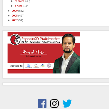
►
febrero
(45)
►
enero
(114)
►
2009
(582)
►
2008
(427)
►
2007
(54)