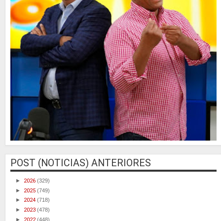
POST (NOTICIAS) ANTERIORES
►
2026
(329)
►
2025
(749)
►
2024
(718)
►
2023
(478)
►
2022
(448)