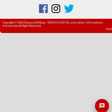
Copyright ©
2026
EspacioRDMag / REVISTA DIGITAL educativa, informativa y
entretenida
All Right Reserved
COD
message