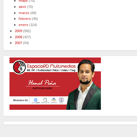
►
mayo
(70)
►
abril
(70)
►
marzo
(69)
►
febrero
(45)
►
enero
(114)
►
2009
(582)
►
2008
(427)
►
2007
(54)