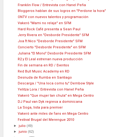
Franklin Flow / Entrevista con Hanel Peña
Bloggeros hablan de sus logros en "Perdone la hora"
ONTV con nuevos talentos y programación
Vakeró "Mami no relaje" en SFM
Hard Rock Café presenta a Sean Paul
Jerry Rivera en "Desborde Presidente" SFM
Joa ft Nico "Desborde Presidente" SFM
Concierto "Desborde Presidente" en SFM
Juliana "El Mono" Desborde Presidente SFM
R2 y El Leal estrenan nueva producción
Fin de semana en RD / Eventos
Red Bull Music Academy en RD
Desnuda de Rumba en Santiago
Descarga / "Una loca como tu" Dembow Style
Yelitza Lora / Entrevista con Hanel Peña
Vakeró "Que mujer tan chula" en Mega Centro
DJ Paul van Dyk regresa a dominicana
La Soga, lista para premier
Vakeró ante miles de fans en Mega Centro
Festival Brugal del Merengue 2010
►
julio
(49)
►
junio
(62)