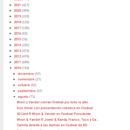
►
2021
(417)
►
2020
(359)
►
2019
(223)
►
2018
(110)
►
2017
(136)
►
2016
(63)
►
2015
(16)
►
2014
(192)
►
2013
(473)
►
2012
(479)
►
2011
(699)
▼
2010
(743)
►
diciembre
(57)
►
noviembre
(27)
►
octubre
(52)
►
septiembre
(57)
▼
agosto
(71)
Wisin y Yandel cierran festival por todo lo alto
Don Omar con presentación robotica en Festival
50 Cent ft Wisin & Yandel en Festival Presidente
Wisin & Yandel ft Jowel & Randy, Franco, Tyco y Ga...
Camila deleita a las damas en Festival de RD