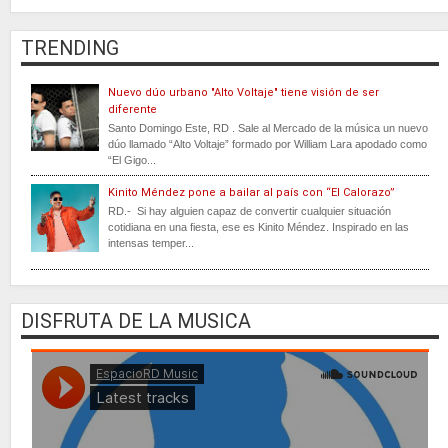
TRENDING
Nuevo dúo urbano "Alto Voltaje" tiene visión de ser
diferente
Santo Domingo Este, RD . Sale al Mercado de la música un nuevo
dúo llamado “Alto Voltaje” formado por William Lara apodado como
“El Gigo...
Kinito Méndez pone a bailar al país con “El Calorazo”
RD.- Si hay alguien capaz de convertir cualquier situación
cotidiana en una fiesta, ese es Kinito Méndez. Inspirado en las
intensas temper...
DISFRUTA DE LA MUSICA