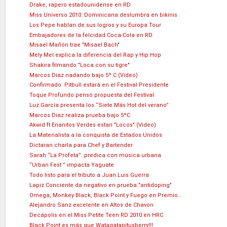
Drake, rapero estadounidense en RD
Miss Universo 2010: Dominicana deslumbra en bikinis
Los Pepe hablan de sus logros y su Europa Tour
Embajadores de la felcidad Coca-Cola en RD
Misael Mañón trae "Misael Bach"
Mely Mel explica la diferencia del Rap y Hip Hop
Shakira filmando "Loca con su tigre"
Marcos Diaz nadando bajo 5º C (Video)
Confirmado: Pitbull estará en el Festival Presidente
Toque Profundo pensó propuesta del Festival
Luz García presenta los “Siete Más Hot del verano”
Marcos Diaz realiza prueba bajo 5ºC
Akwid ft Enanitos Verdes estan "Locos" (Video)
La Materialista a la conquista de Estados Unidos
Dictaran charla para Chef y Bartender
Sarah “La Profeta”: predica con música urbana
“Urban Fest ” impacta Yaguate
Todo listo para el tributo a Juan Luis Guerra
Lapiz Conciente da negativo en prueba "antidoping"
Omega, Monkey Black, Black Point y Fuego en Premio...
Alejandro Sanz excelente en Altos de Chavon
Decápolis en el Miss Petite Teen RD 2010 en HRC
Black Point es más que Watagatapitusberry!!!