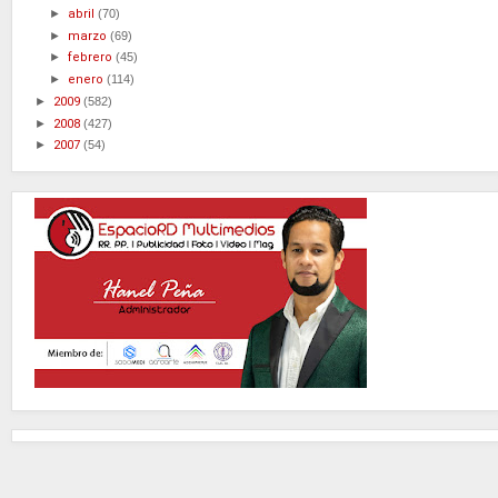
►
abril
(70)
►
marzo
(69)
►
febrero
(45)
►
enero
(114)
►
2009
(582)
►
2008
(427)
►
2007
(54)