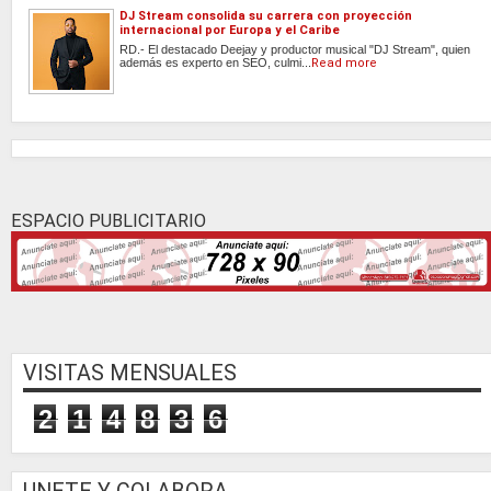
DJ Stream consolida su carrera con proyección
internacional por Europa y el Caribe
RD.- El destacado Deejay y productor musical "DJ Stream", quien
además es experto en SEO, culmi...
Read more
ESPACIO PUBLICITARIO
VISITAS MENSUALES
2
1
4
8
3
6