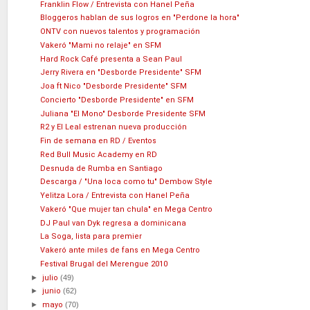
Franklin Flow / Entrevista con Hanel Peña
Bloggeros hablan de sus logros en "Perdone la hora"
ONTV con nuevos talentos y programación
Vakeró "Mami no relaje" en SFM
Hard Rock Café presenta a Sean Paul
Jerry Rivera en "Desborde Presidente" SFM
Joa ft Nico "Desborde Presidente" SFM
Concierto "Desborde Presidente" en SFM
Juliana "El Mono" Desborde Presidente SFM
R2 y El Leal estrenan nueva producción
Fin de semana en RD / Eventos
Red Bull Music Academy en RD
Desnuda de Rumba en Santiago
Descarga / "Una loca como tu" Dembow Style
Yelitza Lora / Entrevista con Hanel Peña
Vakeró "Que mujer tan chula" en Mega Centro
DJ Paul van Dyk regresa a dominicana
La Soga, lista para premier
Vakeró ante miles de fans en Mega Centro
Festival Brugal del Merengue 2010
►
julio
(49)
►
junio
(62)
►
mayo
(70)