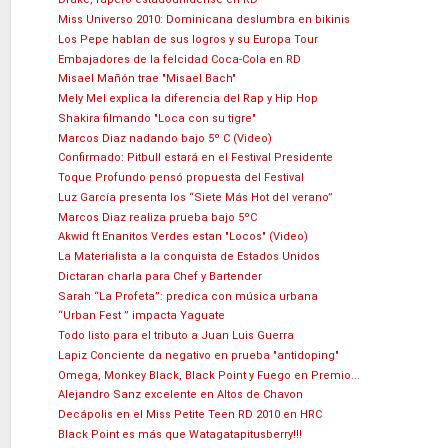
Miss Universo 2010: Dominicana deslumbra en bikinis
Los Pepe hablan de sus logros y su Europa Tour
Embajadores de la felcidad Coca-Cola en RD
Misael Mañón trae "Misael Bach"
Mely Mel explica la diferencia del Rap y Hip Hop
Shakira filmando "Loca con su tigre"
Marcos Diaz nadando bajo 5º C (Video)
Confirmado: Pitbull estará en el Festival Presidente
Toque Profundo pensó propuesta del Festival
Luz García presenta los “Siete Más Hot del verano”
Marcos Diaz realiza prueba bajo 5ºC
Akwid ft Enanitos Verdes estan "Locos" (Video)
La Materialista a la conquista de Estados Unidos
Dictaran charla para Chef y Bartender
Sarah “La Profeta”: predica con música urbana
“Urban Fest ” impacta Yaguate
Todo listo para el tributo a Juan Luis Guerra
Lapiz Conciente da negativo en prueba "antidoping"
Omega, Monkey Black, Black Point y Fuego en Premio...
Alejandro Sanz excelente en Altos de Chavon
Decápolis en el Miss Petite Teen RD 2010 en HRC
Black Point es más que Watagatapitusberry!!!