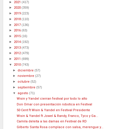
►
2021
(417)
►
2020
(359)
►
2019
(223)
►
2018
(110)
►
2017
(136)
►
2016
(63)
►
2015
(16)
►
2014
(192)
►
2013
(473)
►
2012
(479)
►
2011
(699)
▼
2010
(743)
►
diciembre
(57)
►
noviembre
(27)
►
octubre
(52)
►
septiembre
(57)
▼
agosto
(71)
Wisin y Yandel cierran festival por todo lo alto
Don Omar con presentación robotica en Festival
50 Cent ft Wisin & Yandel en Festival Presidente
Wisin & Yandel ft Jowel & Randy, Franco, Tyco y Ga...
Camila deleita a las damas en Festival de RD
Gilberto Santa Rosa complace con salsa, merengue y...