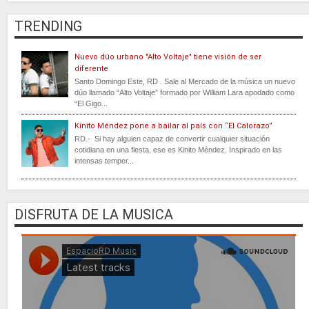
TRENDING
Nuevo dúo urbano "Alto Voltaje" tiene visión de ser
diferente
Santo Domingo Este, RD . Sale al Mercado de la música un nuevo
dúo llamado “Alto Voltaje” formado por William Lara apodado como
“El Gigo...
Kinito Méndez pone a bailar al país con “El Calorazo”
RD.- Si hay alguien capaz de convertir cualquier situación
cotidiana en una fiesta, ese es Kinito Méndez. Inspirado en las
intensas temper...
DISFRUTA DE LA MUSICA