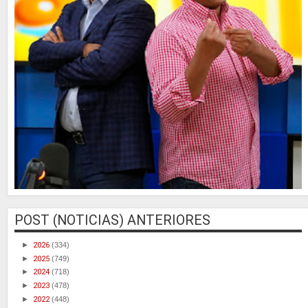
POST (NOTICIAS) ANTERIORES
►
2026
(334)
►
2025
(749)
►
2024
(718)
►
2023
(478)
►
2022
(448)