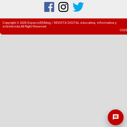
Copyright ©
2026
EspacioRDMag / REVISTA DIGITAL educativa, informativa y
entretenida
All Right Reserved
COD
message