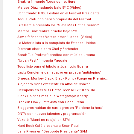
Shakira filmando "Loca con su tigre"
Marcos Diaz nadando bajo 5º C (Video)
Confirmado: Pitbull estará en el Festival Presidente
Toque Profundo pensó propuesta del Festival
Luz García presenta los “Siete Más Hot del verano”
Marcos Diaz realiza prueba bajo 5ºC
Akwid ft Enanitos Verdes estan "Locos" (Video)
La Materialista a la conquista de Estados Unidos
Dictaran charla para Chef y Bartender
Sarah “La Profeta”: predica con música urbana
“Urban Fest ” impacta Yaguate
Todo listo para el tributo a Juan Luis Guerra
Lapiz Conciente da negativo en prueba "antidoping"
Omega, Monkey Black, Black Point y Fuego en Premio...
Alejandro Sanz excelente en Altos de Chavon
Decápolis en el Miss Petite Teen RD 2010 en HRC
Black Point es más que Watagatapitusberry!!!
Franklin Flow / Entrevista con Hanel Peña
Bloggeros hablan de sus logros en "Perdone la hora"
ONTV con nuevos talentos y programación
Vakeró "Mami no relaje" en SFM
Hard Rock Café presenta a Sean Paul
Jerry Rivera en "Desborde Presidente" SFM