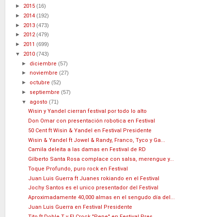
►
2015
(16)
►
2014
(192)
►
2013
(473)
►
2012
(479)
►
2011
(699)
▼
2010
(743)
►
diciembre
(57)
►
noviembre
(27)
►
octubre
(52)
►
septiembre
(57)
▼
agosto
(71)
Wisin y Yandel cierran festival por todo lo alto
Don Omar con presentación robotica en Festival
50 Cent ft Wisin & Yandel en Festival Presidente
Wisin & Yandel ft Jowel & Randy, Franco, Tyco y Ga...
Camila deleita a las damas en Festival de RD
Gilberto Santa Rosa complace con salsa, merengue y...
Toque Profundo, puro rock en Festival
Juan Luis Guerra ft Juanes rokiando en el Festival
Jochy Santos es el unico presentador del Festival
Aproximadamente 40,000 almas en el sengudo día del...
Juan Luis Guerra en Festival Presidente
Tito ft Doble T y El Crock "Pepe" en Festival Pres...