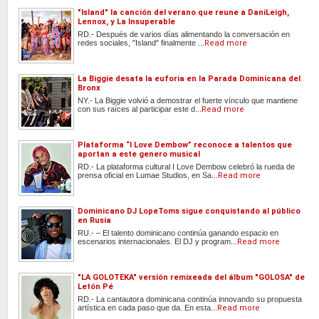
"Island" la canción del verano que reune a DaniLeigh,
Lennox, y La Insuperable
RD.- Después de varios días alimentando la conversación en
redes sociales, "Island" finalmente ...
Read more
La Biggie desata la euforia en la Parada Dominicana del
Bronx
NY.- La Biggie volvió a demostrar el fuerte vínculo que mantiene
con sus raíces al participar este d...
Read more
Plataforma “I Love Dembow” reconoce a talentos que
aportan a este genero musical
RD.- La plataforma cultural I Love Dembow celebró la rueda de
prensa oficial en Lumae Studios, en Sa...
Read more
Dominicano DJ LopeToms sigue conquistando al público
en Rusia
RU.- – El talento dominicano continúa ganando espacio en
escenarios internacionales. El DJ y program...
Read more
"LA GOLOTEKA" versión remixeada del álbum "GOLOSA" de
Letón Pé
RD.- La cantautora dominicana continúa innovando su propuesta
artística en cada paso que da. En esta...
Read more