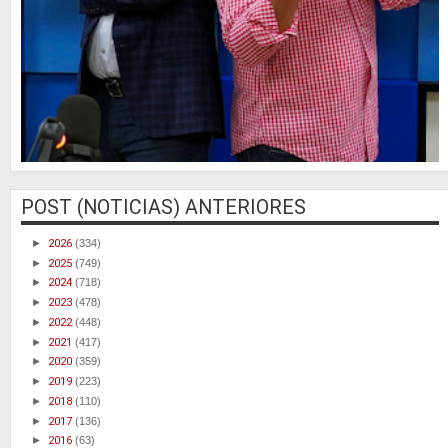
POST (NOTICIAS) ANTERIORES
►
2026
(334)
►
2025
(749)
►
2024
(718)
►
2023
(478)
►
2022
(448)
►
2021
(417)
►
2020
(359)
►
2019
(223)
►
2018
(110)
►
2017
(136)
►
2016
(63)