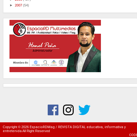
►
2007
(54)
Copyright ©
2026
EspacioRDMag / REVISTA DIGITAL educativa, informativa y
entretenida
All Right Reserved
COD