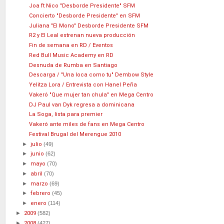
Joa ft Nico "Desborde Presidente" SFM
Concierto "Desborde Presidente" en SFM
Juliana "El Mono" Desborde Presidente SFM
R2 y El Leal estrenan nueva producción
Fin de semana en RD / Eventos
Red Bull Music Academy en RD
Desnuda de Rumba en Santiago
Descarga / "Una loca como tu" Dembow Style
Yelitza Lora / Entrevista con Hanel Peña
Vakeró "Que mujer tan chula" en Mega Centro
DJ Paul van Dyk regresa a dominicana
La Soga, lista para premier
Vakeró ante miles de fans en Mega Centro
Festival Brugal del Merengue 2010
►
julio
(49)
►
junio
(62)
►
mayo
(70)
►
abril
(70)
►
marzo
(69)
►
febrero
(45)
►
enero
(114)
►
2009
(582)
►
2008
(427)