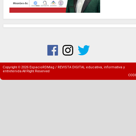
Copyright ©
2026
EspacioRDMag / REVISTA DIGITAL educativa, informativa y
entretenida
All Right Reserved
COD