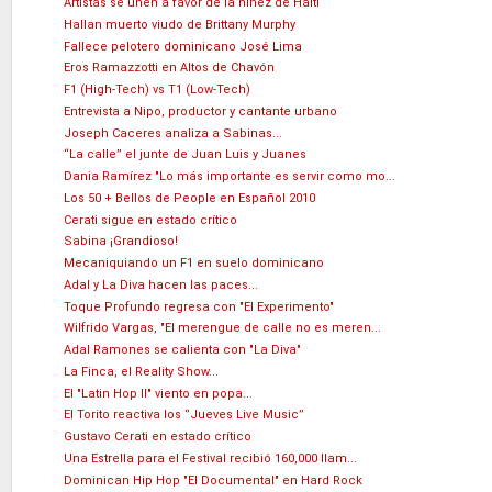
Artístas se unen a favor de la niñez de Haiti
Hallan muerto viudo de Brittany Murphy
Fallece pelotero dominicano José Lima
Eros Ramazzotti en Altos de Chavón
F1 (High-Tech) vs T1 (Low-Tech)
Entrevista a Nipo, productor y cantante urbano
Joseph Caceres analiza a Sabinas...
“La calle” el junte de Juan Luis y Juanes
Dania Ramírez "Lo más importante es servir como mo...
Los 50 + Bellos de People en Español 2010
Cerati sigue en estado crítico
Sabina ¡Grandioso!
Mecaniquiando un F1 en suelo dominicano
Adal y La Diva hacen las paces...
Toque Profundo regresa con "El Experimento"
Wilfrido Vargas, "El merengue de calle no es meren...
Adal Ramones se calienta con "La Diva"
La Finca, el Reality Show...
El "Latin Hop II" viento en popa...
El Torito reactiva los ‘’Jueves Live Music’’
Gustavo Cerati en estado crítico
Una Estrella para el Festival recibió 160,000 llam...
Dominican Hip Hop "El Documental" en Hard Rock