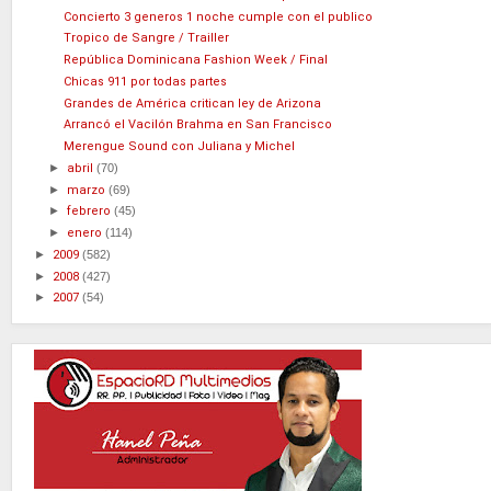
Concierto 3 generos 1 noche cumple con el publico
Tropico de Sangre / Trailler
República Dominicana Fashion Week / Final
Chicas 911 por todas partes
Grandes de América critican ley de Arizona
Arrancó el Vacilón Brahma en San Francisco
Merengue Sound con Juliana y Michel
►
abril
(70)
►
marzo
(69)
►
febrero
(45)
►
enero
(114)
►
2009
(582)
►
2008
(427)
►
2007
(54)