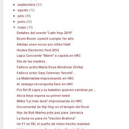
►
septiembre
(57)
►
agosto
(71)
►
julio
(49)
►
junio
(62)
▼
mayo
(70)
Detalles del evento "Latin Hop 2010"
Boom Boom Juvenil cumple 1er año
Artistas unen voces por niñez Haití
Hostos Electronic Fest 2010
Lapiz Conciente "Mami" a capela en HRC
Día de las madres...
Fallece actriz María Rosa Almánzar (Sirita)
Fallece actor Gary Coleman "Arnold"...
La Materialista improvisando en HRC
Al Jadaqui reconquista fans en HRC
Por fin! El Lapiz y su batallón quieren cambiar pe...
Alicia Keys espera su primer bebé
Milka "La más dura" improvisando en HRC
Documental de Hip Hop en el templo del Rock
Hijo de Bob Marley pide paz para Jamaica
La lluvia no para mi "Vacilón Brahma"
Un F1 en RD, el sueño de miles hecho realidad