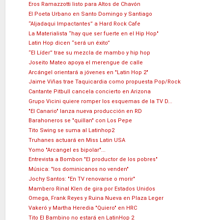
Eros Ramazzotti listo para Altos de Chavón
El Poeta Urbano en Santo Domingo y Santiago
“Aljadaqui Impactantes” a Hard Rock Cafe
La Materialista “hay que ser fuerte en el Hip Hop"
Latin Hop dicen “será un éxito”
“El Líder” trae su mezcla de mambo y hip hop
Joseito Mateo apoya el merengue de calle
Arcángel orientará a jóvenes en "Latin Hop 2"
Jaime Viñas trae Taquicardia como propuesta Pop/Rock
Cantante Pitbull cancela concierto en Arizona
Grupo Vicini quiere romper los esquemas de la TV D...
"El Canario" lanza nueva producción en RD
Barahoneros se "quillan" con Los Pepe
Tito Swing se suma al Latinhop2
Truhanes actuará en Miss Latin USA
Yomo "Arcangel es bipolar"...
Entrevista a Bombon "El productor de los pobres"
Música: "los dominicanos no venden"
Jochy Santos: "En TV renovarse o morir"
Mambero Rinal Klen de gira por Estados Unidos
Omega, Frank Reyes y Ruina Nueva en Plaza Leger
Vakeró y Martha Heredia "Quiero" en HRC
Tito El Bambino no estará en LatinHop 2