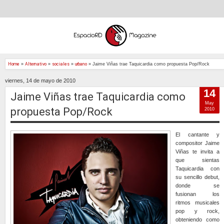
Home
»
Alternativo
»
sociales
»
urbano
»
Jaime Viñas trae Taquicardia como propuesta Pop/Rock
viernes, 14 de mayo de 2010
14
Jaime Viñas trae Taquicardia como
May
propuesta Pop/Rock
2010
El cantante y
compositor Jaime
Viñas te invita a
que sientas
Taquicardia con
su sencillo debut,
donde se
fusionan los
ritmos musicales
pop y rock,
obteniendo como