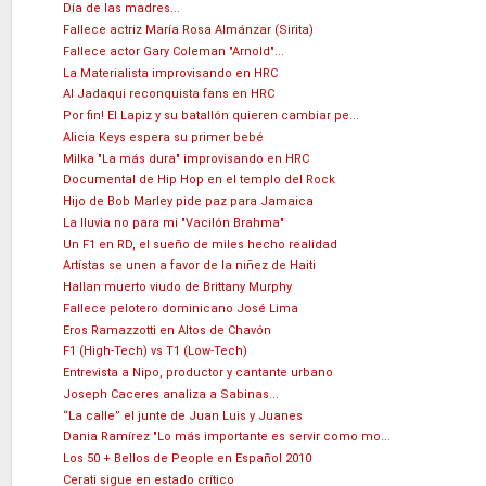
Día de las madres...
Fallece actriz María Rosa Almánzar (Sirita)
Fallece actor Gary Coleman "Arnold"...
La Materialista improvisando en HRC
Al Jadaqui reconquista fans en HRC
Por fin! El Lapiz y su batallón quieren cambiar pe...
Alicia Keys espera su primer bebé
Milka "La más dura" improvisando en HRC
Documental de Hip Hop en el templo del Rock
Hijo de Bob Marley pide paz para Jamaica
La lluvia no para mi "Vacilón Brahma"
Un F1 en RD, el sueño de miles hecho realidad
Artístas se unen a favor de la niñez de Haiti
Hallan muerto viudo de Brittany Murphy
Fallece pelotero dominicano José Lima
Eros Ramazzotti en Altos de Chavón
F1 (High-Tech) vs T1 (Low-Tech)
Entrevista a Nipo, productor y cantante urbano
Joseph Caceres analiza a Sabinas...
“La calle” el junte de Juan Luis y Juanes
Dania Ramírez "Lo más importante es servir como mo...
Los 50 + Bellos de People en Español 2010
Cerati sigue en estado crítico