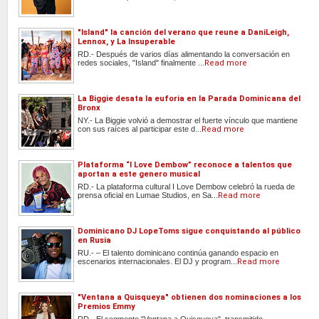
"Island" la canción del verano que reune a DaniLeigh,
Lennox, y La Insuperable
RD.- Después de varios días alimentando la conversación en
redes sociales, "Island" finalmente ...
Read more
La Biggie desata la euforia en la Parada Dominicana del
Bronx
NY.- La Biggie volvió a demostrar el fuerte vínculo que mantiene
con sus raíces al participar este d...
Read more
Plataforma “I Love Dembow” reconoce a talentos que
aportan a este genero musical
RD.- La plataforma cultural I Love Dembow celebró la rueda de
prensa oficial en Lumae Studios, en Sa...
Read more
Dominicano DJ LopeToms sigue conquistando al público
en Rusia
RU.- – El talento dominicano continúa ganando espacio en
escenarios internacionales. El DJ y program...
Read more
"Ventana a Quisqueya" obtienen dos nominaciones a los
Premios Emmy