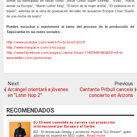
donde ha participado en obras como “Jesús Cristo Súper Estrella”, “Evita”, “Hacia
donde va Europa”, “Martin Luther King”, “El beso de la mujer araña”, “El violinista en el
tejado”, además de la obra de graduación del taller de actuación Enrique Chao “Sueño
de una noche de teatro”.
Puedes escuchar y mantenerte al tanto del proceso de la producción de
Taquicardia en las redes sociales:
http://www.youtube.com/watch?v=5czmoYJjCC0
http://www.myspace.com/chicoqop
http://www.facebook.com/pages/Jaime-Vinas/114974901863653?ref=ts
www.twitter.com/jaimevinas
Next
Previous
Arcángel orientará a jóvenes
Cantante Pitbull cancela
en "Latin Hop 2"
concierto en Arizona
RECOMENDADOS
DJ Stream consolida su carrera con proyección
internacional por Europa y el Caribe
RD.- El destacado Deejay y productor musical "DJ Stream", quien
además es experto en SEO, culmi...
Read more