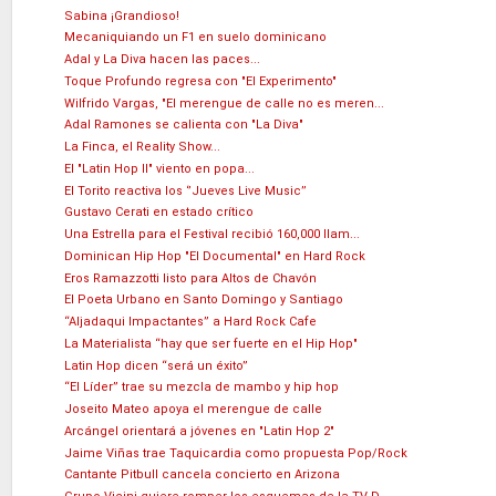
Sabina ¡Grandioso!
Mecaniquiando un F1 en suelo dominicano
Adal y La Diva hacen las paces...
Toque Profundo regresa con "El Experimento"
Wilfrido Vargas, "El merengue de calle no es meren...
Adal Ramones se calienta con "La Diva"
La Finca, el Reality Show...
El "Latin Hop II" viento en popa...
El Torito reactiva los ‘’Jueves Live Music’’
Gustavo Cerati en estado crítico
Una Estrella para el Festival recibió 160,000 llam...
Dominican Hip Hop "El Documental" en Hard Rock
Eros Ramazzotti listo para Altos de Chavón
El Poeta Urbano en Santo Domingo y Santiago
“Aljadaqui Impactantes” a Hard Rock Cafe
La Materialista “hay que ser fuerte en el Hip Hop"
Latin Hop dicen “será un éxito”
“El Líder” trae su mezcla de mambo y hip hop
Joseito Mateo apoya el merengue de calle
Arcángel orientará a jóvenes en "Latin Hop 2"
Jaime Viñas trae Taquicardia como propuesta Pop/Rock
Cantante Pitbull cancela concierto en Arizona