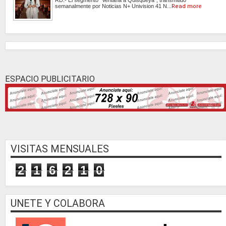
RD.- El segmento "Ventana a Quisqueya", transmitido
semanalmente por Noticias N+ Univision 41 N...
Read more
ESPACIO PUBLICITARIO
VISITAS MENSUALES
2
1
6
2
1
0
UNETE Y COLABORA