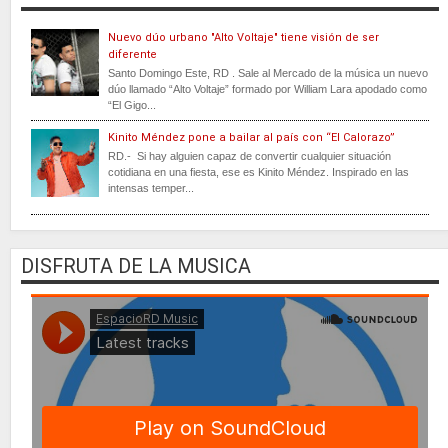
Nuevo dúo urbano "Alto Voltaje" tiene visión de ser
diferente
Santo Domingo Este, RD . Sale al Mercado de la música un nuevo
dúo llamado “Alto Voltaje” formado por William Lara apodado como
“El Gigo...
Kinito Méndez pone a bailar al país con “El Calorazo”
RD.- Si hay alguien capaz de convertir cualquier situación
cotidiana en una fiesta, ese es Kinito Méndez. Inspirado en las
intensas temper...
DISFRUTA DE LA MUSICA