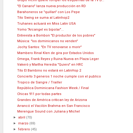
Grupo Vicini quiere romper los esquemas de la TV D...
"El Canario" lanza nueva producción en RD
Barahoneros se "quillan" con Los Pepe
Tito Swing se suma al Latinhop2
Truhanes actuará en Miss Latin USA
Yomo "Arcangel es bipolar"...
Entrevista a Bombon "El productor de los pobres"
Música: "los dominicanos no venden"
Jochy Santos: "En TV renovarse o morir"
Mambero Rinal Klen de gira por Estados Unidos
Omega, Frank Reyes y Ruina Nueva en Plaza Leger
Vakeró y Martha Heredia "Quiero" en HRC
Tito El Bambino no estará en LatinHop 2
Concierto 3 generos 1 noche cumple con el publico
Tropico de Sangre / Trailler
República Dominicana Fashion Week / Final
Chicas 911 por todas partes
Grandes de América critican ley de Arizona
Arrancó el Vacilón Brahma en San Francisco
Merengue Sound con Juliana y Michel
►
abril
(70)
►
marzo
(69)
►
febrero
(45)