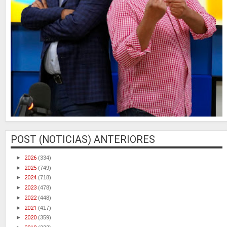
POST (NOTICIAS) ANTERIORES
►
2026
(334)
►
2025
(749)
►
2024
(718)
►
2023
(478)
►
2022
(448)
►
2021
(417)
►
2020
(359)