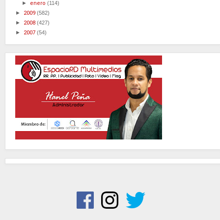
►
enero
(114)
►
2009
(582)
►
2008
(427)
►
2007
(54)