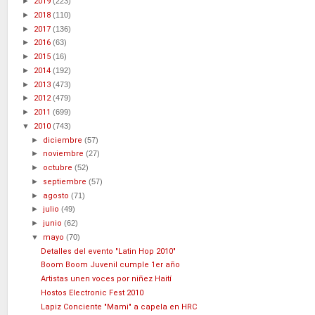
►
2019
(223)
►
2018
(110)
►
2017
(136)
►
2016
(63)
►
2015
(16)
►
2014
(192)
►
2013
(473)
►
2012
(479)
►
2011
(699)
▼
2010
(743)
►
diciembre
(57)
►
noviembre
(27)
►
octubre
(52)
►
septiembre
(57)
►
agosto
(71)
►
julio
(49)
►
junio
(62)
▼
mayo
(70)
Detalles del evento "Latin Hop 2010"
Boom Boom Juvenil cumple 1er año
Artistas unen voces por niñez Haití
Hostos Electronic Fest 2010
Lapiz Conciente "Mami" a capela en HRC