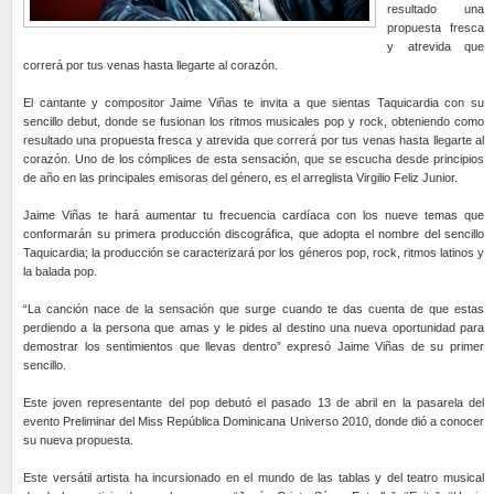
resultado una
propuesta fresca
y atrevida que
correrá por tus venas hasta llegarte al corazón.
El cantante y compositor Jaime Viñas te invita a que sientas Taquicardia con su
sencillo debut, donde se fusionan los ritmos musicales pop y rock, obteniendo como
resultado una propuesta fresca y atrevida que correrá por tus venas hasta llegarte al
corazón. Uno de los cómplices de esta sensación, que se escucha desde principios
de año en las principales emisoras del género, es el arreglista Virgilio Feliz Junior.
Jaime Viñas te hará aumentar tu frecuencia cardíaca con los nueve temas que
conformarán su primera producción discográfica, que adopta el nombre del sencillo
Taquicardia; la producción se caracterizará por los géneros pop, rock, ritmos latinos y
la balada pop.
“La canción nace de la sensación que surge cuando te das cuenta de que estas
perdiendo a la persona que amas y le pides al destino una nueva oportunidad para
demostrar los sentimientos que llevas dentro” expresó Jaime Viñas de su primer
sencillo.
Este joven representante del pop debutó el pasado 13 de abril en la pasarela del
evento Preliminar del Miss República Dominicana Universo 2010, donde dió a conocer
su nueva propuesta.
Este versátil artista ha incursionado en el mundo de las tablas y del teatro musical