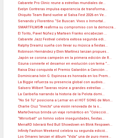
Cabarete Pro Clinic reune a estrellas mundiales de...
Evelyn Contreras impulsa experiencia de transforma...
Chiquito Team Band vuelve al Salsa Fest 2026 en Ve...
Servando y Florentino “Se Buscan: Vivos o Inmortal...
SMARTFILMS®️ reafirma su compromiso con la democra...
El Torito, Pavel Núñez y Marteen Franko encabezan ...
Cabarete Jazz Festival celebra exitosa segunda edi...
Ralphy Dreamz sueña con llevar su música a fiestas...
Robinson Hernández y Elvin Martínez lanzan propues...
Japón se corona campeón en la primera edición de R...
Ozuna convierte el desamor en evolución con tema “...
Raisa Díaz conquista el Premio Galardón a Canción ...
Dominicana Ivón G. Espinosa es honrada en los Prem...
La Biggie refuerza su presencia global con audivis...
Salsero Wilbert Taveras reúne a grandes estrellas ...
La Caribeña narrando la historia de la Pelota domi...
“No Sé Tú” posiciona a Lemar en el HOT SONG de Mon...
Charlie Cruz “Invicto” una visión renovada de la s...
MarteOvenus brinda un viaje romántico en “Colecció...
“Mirrorball” un himno sobre inseguridades, fiestas...
MenaRD liderará Red Bull Showdown en Blink Respawn...
Infinity Fashion Weekend celebra su segunda edició...
Los Omares lanzan el álbum “Vida” una de puro mere...