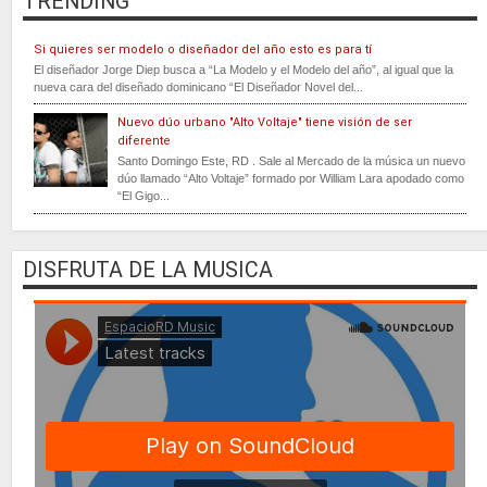
TRENDING
Si quieres ser modelo o diseñador del año esto es para tí
El diseñador Jorge Diep busca a “La Modelo y el Modelo del año”, al igual que la
nueva cara del diseñado dominicano “El Diseñador Novel del...
Nuevo dúo urbano "Alto Voltaje" tiene visión de ser
diferente
Santo Domingo Este, RD . Sale al Mercado de la música un nuevo
dúo llamado “Alto Voltaje” formado por William Lara apodado como
“El Gigo...
DISFRUTA DE LA MUSICA