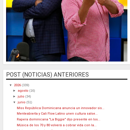
POST (NOTICIAS) ANTERIORES
▼
2026
(339)
►
agosto
(16)
►
julio
(34)
▼
junio
(51)
Miss República Dominicana anuncia un innovador sis...
Menteabierta y Cali Flow Latino unen cultura salse...
Rapera dominicana "La Biggie" dijo presente en los...
Música de los 70 y 80 volverá a cobrar vida con la...