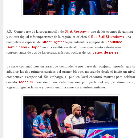
RD.- Como parte de la programación de
Blink Respawn
, uno de los eventos de gaming
y cultura digital más importantes de la región, se celebró el
Red Bull Showdown
, una
competencia especial de
Street Fighter 6
que enfrentó a equipos de
República
Dominicana
y
Japón
en una exhibición de alto nivel que reunió a destacados
representantes de dos de las escenas más reconocidas de los
juegos de pelea
.
La serie comenzó con un arranque contundente por parte del conjunto japonés, que se
adjudicó las dos primeras partidas del primer bloque, mostrando desde el inicio un nivel
competitivo excepcional. Sin embargo, el público local encontró motivos para celebrar
cuando
MenaRD
reaccionó con determinación por parte del equipo dominicano,
logrando igualar la serie y devolviendo la emoción al enfrentamiento.