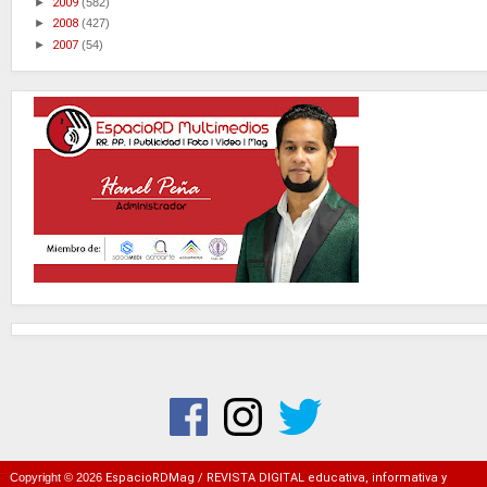
►
2009
(582)
►
2008
(427)
►
2007
(54)
Copyright ©
2026
EspacioRDMag / REVISTA DIGITAL educativa, informativa y