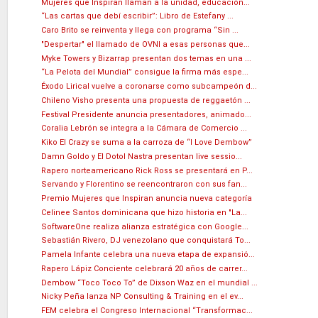
Mujeres que Inspiran llaman a la unidad, educación...
“Las cartas que debí escribir”: Libro de Estefany ...
Caro Brito se reinventa y llega con programa “Sin ...
"Despertar" el llamado de OVNI a esas personas que...
Myke Towers y Bizarrap presentan dos temas en una ...
“La Pelota del Mundial” consigue la firma más espe...
Éxodo Lirical vuelve a coronarse como subcampeón d...
Chileno Visho presenta una propuesta de reggaetón ...
Festival Presidente anuncia presentadores, animado...
Coralia Lebrón se integra a la Cámara de Comercio ...
Kiko El Crazy se suma a la carroza de “I Love Dembow”
Damn Goldo y El Dotol Nastra presentan live sessio...
Rapero norteamericano Rick Ross se presentará en P...
Servando y Florentino se reencontraron con sus fan...
Premio Mujeres que Inspiran anuncia nueva categoría
Celinee Santos dominicana que hizo historia en "La...
SoftwareOne realiza alianza estratégica con Google...
Sebastián Rivero, DJ venezolano que conquistará To...
Pamela Infante celebra una nueva etapa de expansió...
Rapero Lápiz Conciente celebrará 20 años de carrer...
Dembow “Toco Toco To” de Dixson Waz en el mundial ...
Nicky Peña lanza NP Consulting & Training en el ev...
FEM celebra el Congreso Internacional “Transformac...