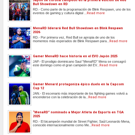
Japón se corona campeón en la primera edición de Red
Bull Showdown en RD
RD.- Como parte de la programación de Blink Respawn, uno de los
eventos de gaming y cultura digital ...
Read more
MenaRD liderará Red Bull Showdown en Blink Respawn
2026
RD.- Por primera vez, Red Bull se apropia de uno de los
momentos más esperados de Blink Respawn para...
Read more
Gamer MenaRD hace historia en el EVO Japón 2025
JAP.- El prodigio dominicano Saul “MenaRD” Mena se consagró
este domingo como el gran campeón del EV...
Read more
Gamer Menard protagoniza épico duelo en la Capcom
Cup 12
JAN.- El escenario más importante de los fighting games volvió a
encenderse con la celebración de la...
Read more
“MenaRD” nominado a Mejor Atleta de Esports en TGA
2025
RD.- El bicampeón mundial de Street Fighter, Saúl Leonardo Mena,
conocido internacionalmente como Me...
Read more