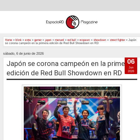
Home
»
blink
»
extra
»
gamer
»
japon
»
menard
»
red bull
»
respawn
»
showdown
»
street fighter
»
Japón
se corona campeón en la primera edición de Red Bull Showdown en RD
sábado, 6 de junio de 2026
06
Japón se corona campeón en la primera
Jun
edición de Red Bull Showdown en RD
2026