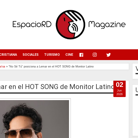
menu
CRISTIANA
SOCIALES
TURISMO
CINE
alsa
»
“No Sé Tú” posiciona a Lemar en el HOT SONG de Monitor Latino
02
mar en el HOT SONG de Monitor Latino
Jun
2026