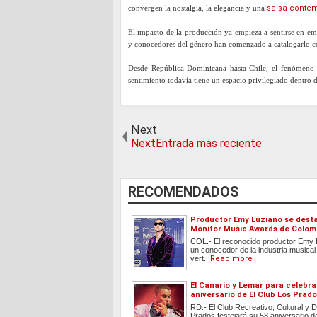
convergen la nostalgia, la elegancia y una
salsa contem
El impacto de la producción ya empieza a sentirse en emi
y conocedores del género han comenzado a catalogarlo co
Desde República Dominicana hasta Chile, el fenómeno
sentimiento todavía tiene un espacio privilegiado dentro de
Next
NextEntrada más reciente
RECOMENDADOS
Productor Emy Luziano se desta
Monitor Music Awards de Colom
COL.- El reconocido productor Emy 
un conocedor de la industria musical
vert...
Read more
El Canario y Lemar para celebrar
aniversario de El Club Los Prad
RD.- El Club Recreativo, Cultural y 
Prados festejará su 58 aniversario de