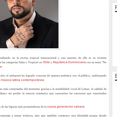
endiendo en la escena tropical internacional y una muestra de ello es su reciente
n las categorías Salsa y Tropical en
Chile
y
República Dominicana
con su tema “No
le
.
ón, el intérprete ha logrado conectar de manera auténtica con el público, reafirmando
a
música latina contemporánea
.
nes más comentadas del momento gracias a la sensibilidad vocal de Lemar, la calidad de
ásico sin perder la esencia romántica que caracteriza las canciones que trascienden
a de las figuras más prometedoras de la
nueva generación salsera
.
homenaje a temas icónicos, sino que también construye una identidad propia donde