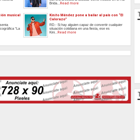
Brida...
Read more
ción musical
Kinito Méndez pone a bailar al país con “El
Calorazo”
esenta
RD.- Si hay alguien capaz de convertir cualquier
cográfica “La
situación cotidiana en una fiesta, ese es
Kini...
Read more