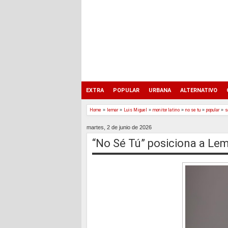
EXTRA
POPULAR
URBANA
ALTERNATIVO
Home
»
lemar
»
Luis Miguel
»
monitor latino
»
no se tu
»
popular
»
s
martes, 2 de junio de 2026
“No Sé Tú” posiciona a Le