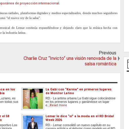
poránea de proyección internacional
.
soras radiales, plataformas digitales y medios especializados, donde muchos seguidores
mo “el nuevo rey de la salsa”.
 musical de Lemar continúa expandiéndose y dejando claro que la música hecha con
 la industria latina.
Previous
Charlie Cruz “Invicto” una visión renovada de la
salsa romántica
ca en los
La Gabi con “Karma” en primeros lugares
bia
de Monitor Latino
Luziano, es
RD.- La artista urbana La Gabi sigue colocándose
 en todas sus
en los primeros lugares y ganándose un lugar
e...
Read more
 el 58
Lemar le dice “sí” a la moda en el RD Bridal
os
Week 2026
Deportivo Los
RD.- Lemar consolidó un nuevo capítulo en su
 historia
carrera artística al debutar como modelo en el RD