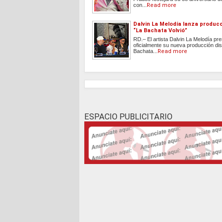
con...
Read more
Dalvin La Melodía lanza produc
“La Bachata Volvió”
RD.– El artista Dalvin La Melodía pr
oficialmente su nueva producción dis
Bachata...
Read more
ESPACIO PUBLICITARIO