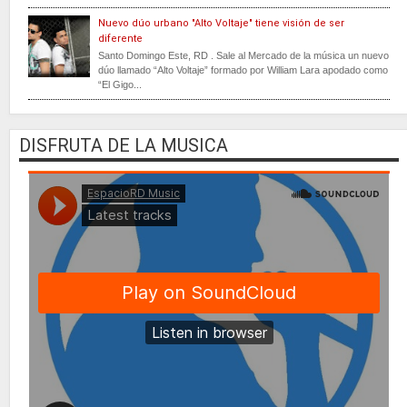
Nuevo dúo urbano "Alto Voltaje" tiene visión de ser
diferente
Santo Domingo Este, RD . Sale al Mercado de la música un nuevo
dúo llamado “Alto Voltaje” formado por William Lara apodado como
“El Gigo...
DISFRUTA DE LA MUSICA