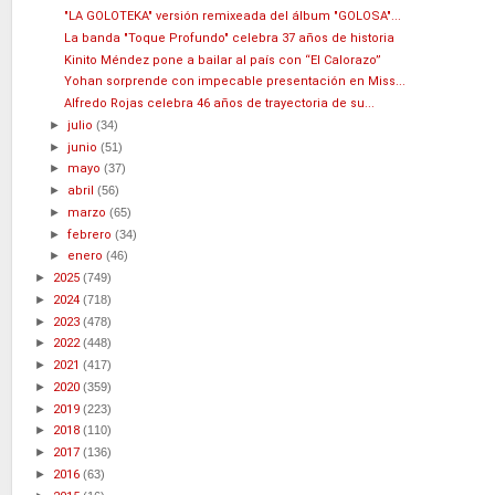
"LA GOLOTEKA" versión remixeada del álbum "GOLOSA"...
La banda "Toque Profundo" celebra 37 años de historia
Kinito Méndez pone a bailar al país con “El Calorazo”
Yohan sorprende con impecable presentación en Miss...
Alfredo Rojas celebra 46 años de trayectoria de su...
►
julio
(34)
►
junio
(51)
►
mayo
(37)
►
abril
(56)
►
marzo
(65)
►
febrero
(34)
►
enero
(46)
►
2025
(749)
►
2024
(718)
►
2023
(478)
►
2022
(448)
►
2021
(417)
►
2020
(359)
►
2019
(223)
►
2018
(110)
►
2017
(136)
►
2016
(63)