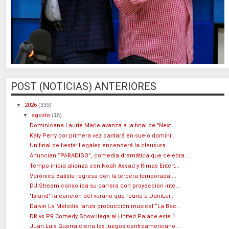
POST (NOTICIAS) ANTERIORES
▼
2026
(339)
▼
agosto
(16)
Dominicana Laurie Marie avanza a la final de "Next...
Katy Perry por primera vez cantará en suelo domini...
Un final de fiesta: Ilegales encenderá la clausura...
Anuncian “PARADISO”, comedia dramática que celebra...
Tempo inicia alianza con Noah Assad y Rimas Entert...
Verónica Batista regresa con la tercera temporada ...
DJ Stream consolida su carrera con proyección inte...
"Island" la canción del verano que reune a DaniLei...
Dalvin La Melodía lanza producción musical “La Bac...
DR vs PR Comedy Show llega al United Palace este 1...
Juan Luis Guerra cierra los juegos centroamericano...