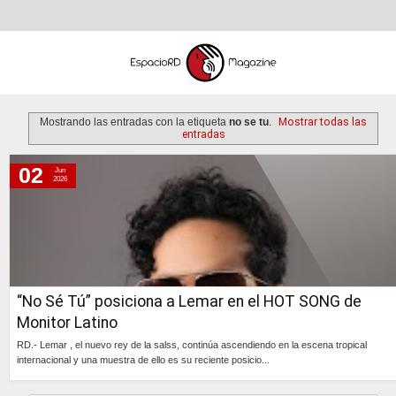
Mostrando las entradas con la etiqueta
no se tu
.
Mostrar todas las
entradas
02
Jun
martes, 2 de junio de 2026
2026
“No Sé Tú” posiciona a Lemar en el HOT SONG de
Monitor Latino
RD.- Lemar , el nuevo rey de la salss, continúa ascendiendo en la escena tropical
internacional y una muestra de ello es su reciente posicio...
Continúa »