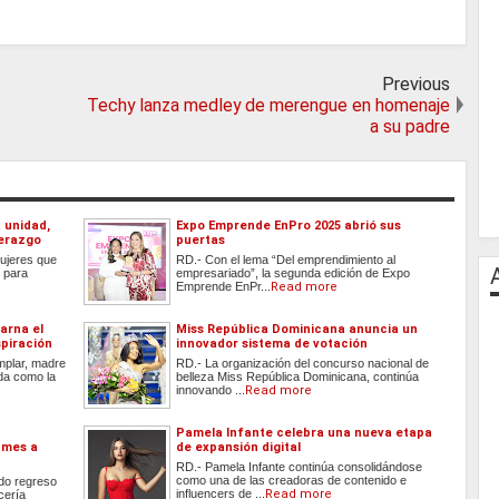
Previous
Techy lanza medley de merengue en homenaje
a su padre
a unidad,
Expo Emprende EnPro 2025 abrió sus
derazgo
puertas
Mujeres que
RD.- Con el lema “Del emprendimiento al
o para
empresariado”, la segunda edición de Expo
Emprende EnPr...
Read more
arna el
Miss República Dominicana anuncia un
spiración
innovador sistema de votación
mplar, madre
RD.- La organización del concurso nacional de
da como la
belleza Miss República Dominicana, continúa
innovando ...
Read more
Pamela Infante celebra una nueva etapa
 mes a
de expansión digital
RD.- Pamela Infante continúa consolidándose
como una de las creadoras de contenido e
do regreso
influencers de ...
Read more
cería