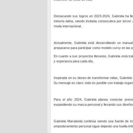
Destacando sus logros en 2023-2024, Gabriela ha ll
minoría latina, siendo invitada consecutiva por ter
moda internacional.
Actualmente, Gabriela está desarrollando un manua
prepararse para participar como modelo curvy en las
En cuanto a sus proyectos literarios, Gabriela está tr
y esperanza para cada día.
Inspirada en su deseo de transformar vidas, Gabriela 
Su mensaje es claro: todo es posible con trabajo organ
Para el año 2024, Gabriela planea conectar presen
expandiendo su marca personal y llevando sus diseños
Gabriela Marulanda continúa siendo una fuente de i
empoderamiento personal sigue dejando una huella imbor