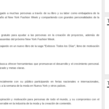
egado a muchas personas a través de su libro y su labor como embajadora de la
cer año al New York Fashion Week y compartiendo con grandes personalidades de la
l gratuito para ayudar a las personas en la creación de proyectos, además de
 pasarelas del próximo New York Fashion Week.
abajando en un nuevo libro de la saga "Exitosos Todos los Días", lleno de motivación
busca ofrecer herramientas que promuevan el desarrollo y el crecimiento personal.
izado y metas claras.
cialmente con su público participando en ferias nacionales e internacionales,
 a la semana de la moda en Nueva York y otros países.
nspiración y motivación para personas de todo el mundo, y su compromiso con el
rable en la industria de la moda y la creación de contenido.