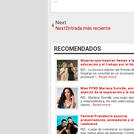
---
Next
NextEntrada más reciente
RECOMENDADOS
Mujeres que Inspiran llaman a l
educación y el trabajo por el li
RD.- La tercera edición del Premio 
Inspiran se convirtió en un escenari
promover l...
Read more
Miss PPRD Marleny Dorville, enc
espíritu de la superación y la in
RD.- Marleny Dorville, una mujer eje
y emprendedora, ha sido selecciona
repres...
Read more
Festival Presidente anuncia
presentadores, animadores y el
realizarse
RD.- Luego de comunicar su espera
tras nueve años de ausencia, Cerve