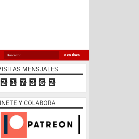
8 en línea
VISITAS MENSUALES
2
1
7
3
6
2
UNETE Y COLABORA