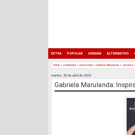
EXTRA
POPULAR
URBANA
ALTERNATIVO
Home
»
celebridad
»
creatividad
»
Gabriela Marulanda
»
sociales
martes, 30 de abril de 2024
Gabriela Marulanda: Inspir