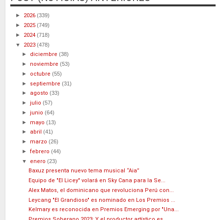
►
2026
(339)
►
2025
(749)
►
2024
(718)
▼
2023
(478)
►
diciembre
(38)
►
noviembre
(53)
►
octubre
(55)
►
septiembre
(31)
►
agosto
(33)
►
julio
(57)
►
junio
(64)
►
mayo
(13)
►
abril
(41)
►
marzo
(26)
►
febrero
(44)
▼
enero
(23)
Baxuz presenta nuevo tema musical “Aia”
Equipo de "El Licey" volará en Sky Cana para la Se...
Alex Matos, el dominicano que revoluciona Perú con...
Leycang "El Grandioso" es nominado en Los Premios ...
Kelmary es reconocida en Premios Emerging por "Una...
Premios Soberano 2023: Y el productor artístico es...