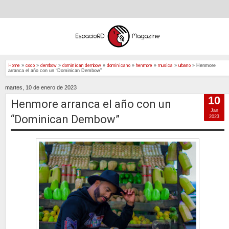
Home
»
coco
»
dembow
»
dominican dembow
»
dominicano
»
henmore
»
musica
»
urbano
»
Henmore
arranca el año con un “Dominican Dembow”
martes, 10 de enero de 2023
10
Henmore arranca el año con un
Jan
“Dominican Dembow”
2023