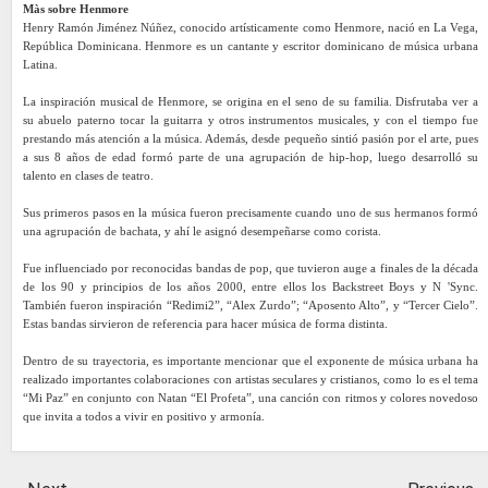
Màs sobre Henmore
Henry Ramón Jiménez Núñez, conocido artísticamente como Henmore, nació en La Vega,
República Dominicana. Henmore es un cantante y escritor dominicano de música urbana
Latina.
La inspiración musical de Henmore, se origina en el seno de su familia. Disfrutaba ver a
su abuelo paterno tocar la guitarra y otros instrumentos musicales, y con el tiempo fue
prestando más atención a la música. Además, desde pequeño sintió pasión por el arte, pues
a sus 8 años de edad formó parte de una agrupación de hip-hop, luego desarrolló su
talento en clases de teatro.
Sus primeros pasos en la música fueron precisamente cuando uno de sus hermanos formó
una agrupación de bachata, y ahí le asignó desempeñarse como corista.
Fue influenciado por reconocidas bandas de pop, que tuvieron auge a finales de la década
de los 90 y principios de los años 2000, entre ellos los Backstreet Boys y N 'Sync.
También fueron inspiración “Redimi2”, “Alex Zurdo”; “Aposento Alto”, y “Tercer Cielo”.
Estas bandas sirvieron de referencia para hacer música de forma distinta.
Dentro de su trayectoria, es importante mencionar que el exponente de música urbana ha
realizado importantes colaboraciones con artistas seculares y cristianos, como lo es el tema
“Mi Paz” en conjunto con Natan “El Profeta”, una canción con ritmos y colores novedoso
que invita a todos a vivir en positivo y armonía.