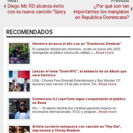
Next
Previous
Diego Mc RD alcanza éxito
¿Por qué son tan
con su nueva canción “Spicy
importantes los manglares
en República Dominicana?
RECOMENDADOS
Henmore arranca el año con un “Dominican Dembow”
El cantautor dominicano Henmore, recibe un nuevo año 2023
entregando al público música de calidad, c...
Read more
Lanzan el tema “Domi NYC”, el adelanto de un álbum que
será histórico
USA.- Chosen Few Emerald Entertainment y Boy Wonder CF
lanzaron este viernes 24 de julio el tema “Do...
Read more
Dominicano DJ LopeToms sigue conquistando al público
en Rusia
RU.- – El talento dominicano continúa ganando espacio en
escenarios internacionales. El DJ y program...
Read more
Artista Luciente enloquece con canción en "Hoy Día",
impresiona a Chicky Bombon