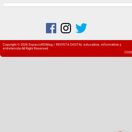
Copyright ©
2026
EspacioRDMag / REVISTA DIGITAL educativa, informativa y
entretenida
All Right Reserved
COD