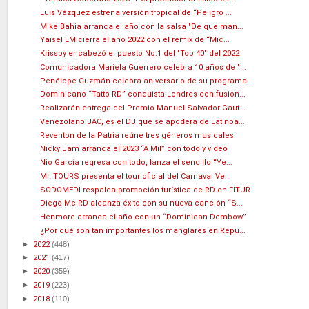
Luis Vázquez estrena versión tropical de “Peligro ...
Mike Bahia arranca el año con la salsa "De que man...
Yaisel LM cierra el año 2022 con el remix de “Mic...
Krisspy encabezó el puesto No.1 del "Top 40" del 2022
Comunicadora Mariela Guerrero celebra 10 años de "...
Penélope Guzmán celebra aniversario de su programa...
Dominicano “Tatto RD” conquista Londres con fusion...
Realizarán entrega del Premio Manuel Salvador Gaut...
Venezolano JAC, es el DJ que se apodera de Latinoa...
Reventon de la Patria reúne tres géneros musicales
Nicky Jam arranca el 2023 “A Mil” con todo y video
Nio García regresa con todo, lanza el sencillo “Ye...
Mr. TOURS presenta el tour oficial del Carnaval Ve...
SODOMEDI respalda promoción turística de RD en FITUR
Diego Mc RD alcanza éxito con su nueva canción “S...
Henmore arranca el año con un “Dominican Dembow”
¿Por qué son tan importantes los manglares en Repú...
►
2022
(448)
►
2021
(417)
►
2020
(359)
►
2019
(223)
►
2018
(110)